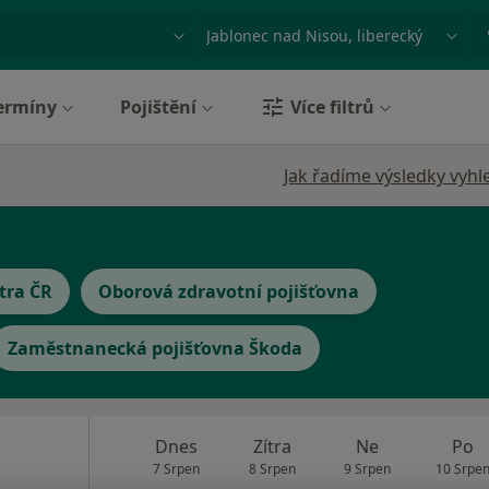
ace, nemoc nebo příjmení
Město nebo region
ermíny
Pojištění
Více filtrů
Jak řadíme výsledky vyhl
tra ČR
Oborová zdravotní pojišťovna
Zaměstnanecká pojišťovna Škoda
Dnes
Zítra
Ne
Po
7 Srpen
8 Srpen
9 Srpen
10 Srpe