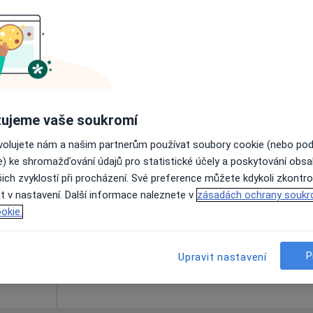
Online rezervace termínu není k dispozic
Rezervovat termín
ujeme vaše soukromí
ovolujete nám a našim partnerům používat soubory cookie (nebo po
Dnes
Zítra
Ne
Po
e) ke shromažďování údajů pro statistické účely a poskytování obs
7 Srpen
8 Srpen
9 Srpen
10 Srpe
ich zvyklostí při procházení. Své preference můžete kdykoli zkontro
t v nastavení. Další informace naleznete v
zásadách ochrany soukr
okie.
Online rezervace termínu není k dispozic
Rezervovat termín
P
Upravit nastavení