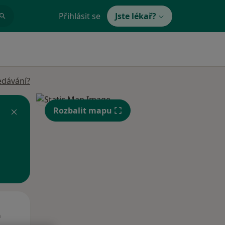
Přihlásit se
Jste lékař?
edávání?
Rozbalit mapu
Út
St
Čt
n
11 Srpen
12 Srpen
13 Srpen