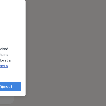
i
dobné
Út
St
Čt
ahu na
n
11 Srpen
12 Srpen
13 Srpen
lovat a
omí a
i
řijmout