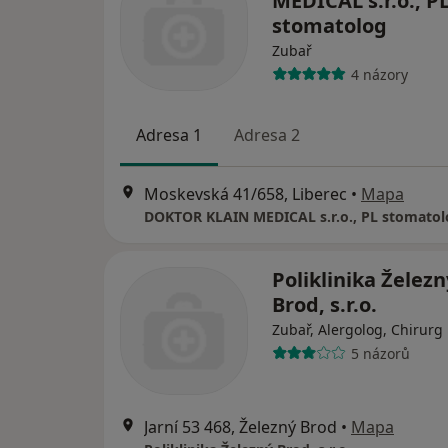
MEDICAL s.r.o., P
stomatolog
Zubař
4 názory
Adresa 1
Adresa 2
Moskevská 41/658, Liberec
•
Mapa
DOKTOR KLAIN MEDICAL s.r.o., PL stomatol
Poliklinika Železn
Brod, s.r.o.
Zubař, Alergolog, Chirurg
5 názorů
Jarní 53 468, Železný Brod
•
Mapa