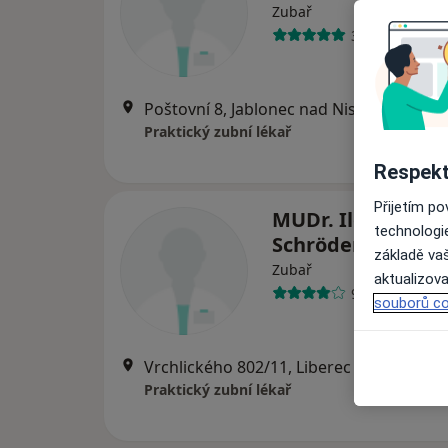
Zubař
3 názory
Poštovní 8, Jablonec nad Nisou
•
Mapa
Praktický zubní lékař
Respekt
Přijetím p
MUDr. Ilona
technologi
Schröderová
základě vaš
Zubař
aktualizova
9 názorů
souborů co
Vrchlického 802/11, Liberec
•
Mapa
Praktický zubní lékař