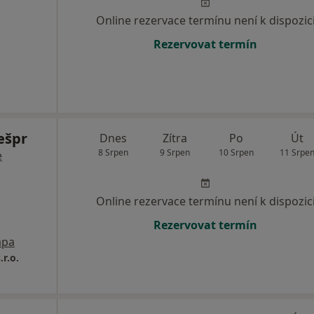
Online rezervace termínu není k dispozic
Rezervovat termín
ešpr
Dnes
Zítra
Po
Út
8 Srpen
9 Srpen
10 Srpen
11 Srpe
e
Online rezervace termínu není k dispozic
Rezervovat termín
pa
r.o.