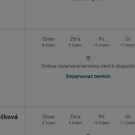
Dnes
Zítra
Po
Út
8 Srpen
9 Srpen
10 Srpen
11 Srpe
Online rezervace termínu není k dispozic
Rezervovat termín
ečková
Dnes
Zítra
Po
Út
8 Srpen
9 Srpen
10 Srpen
11 Srpe