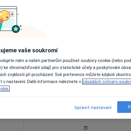
•
Mapa
Dnes
Zítra
Po
Út
8 Srpen
9 Srpen
10 Srpen
11 Srpe
ujeme vaše soukromí
Online rezervace termínu není k dispozic
ovolujete nám a našim partnerům používat soubory cookie (nebo po
e) ke shromažďování údajů pro statistické účely a poskytování obs
Rezervovat termín
ich zvyklostí při procházení. Své preference můžete kdykoli zkontro
t v nastavení. Další informace naleznete v
zásadách ochrany soukr
okie.
P
Upravit nastavení
del
Dnes
Zítra
Po
Út
8 Srpen
9 Srpen
10 Srpen
11 Srpe