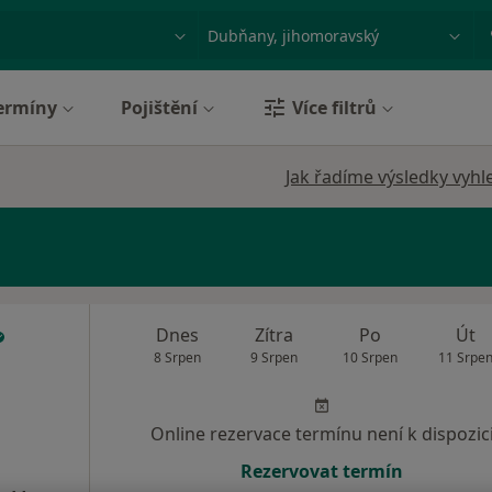
ace, nemoc nebo příjmení
Město nebo region
ermíny
Pojištění
Více filtrů
Jak řadíme výsledky vyhl
Dnes
Zítra
Po
Út
8 Srpen
9 Srpen
10 Srpen
11 Srpe
Online rezervace termínu není k dispozic
Rezervovat termín