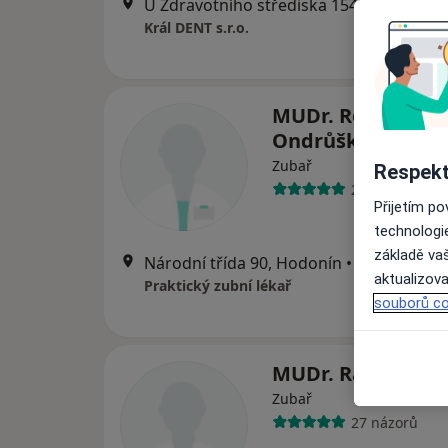
U Zdravotního střediska 1542, Dubňany
Král DENT s.r.o.
MUDr. Renata
Ondrůšková
Zubař
Respekt
21 názorů
Přijetím p
technologi
základě vaš
Národní třída 90, Hodonín
•
Mapa
aktualizova
Praktický zubní lékař
souborů co
MUDr. Radek Han
Zubař
27 názorů