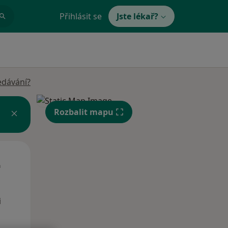
Přihlásit se
Jste lékař?
edávání?
Rozbalit mapu
St
Čt
Pá
n
12 Srpen
13 Srpen
14 Srpen
i