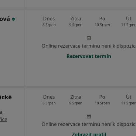
lová
Dnes
Zítra
Po
Út
8 Srpen
9 Srpen
10 Srpen
11 Srpe
Online rezervace termínu není k dispozic
Rezervovat termín
ické
Dnes
Zítra
Po
Út
8 Srpen
9 Srpen
10 Srpen
11 Srpe
a,
Více
Online rezervace termínu není k dispozic
Zobrazit profil