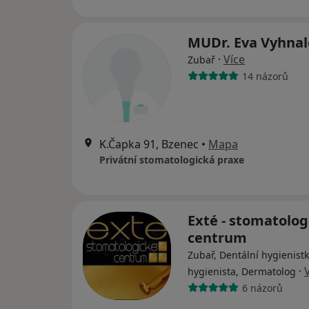
MUDr. Eva Vyhna
·
Více
Zubař
14 názorů
K.Čapka 91, Bzenec
•
Mapa
Privátní stomatologická praxe
Exté - stomatolog
centrum
Zubař, Dentální hygienistk
·
hygienista, Dermatolog
6 názorů