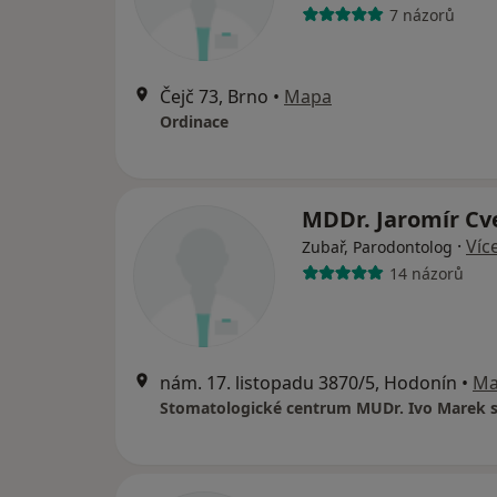
7 názorů
Čejč 73, Brno
•
Mapa
Ordinace
MDDr. Jaromír Cv
·
Víc
Zubař, Parodontolog
14 názorů
nám. 17. listopadu 3870/5, Hodonín
•
Ma
Stomatologické centrum MUDr. Ivo Marek s.