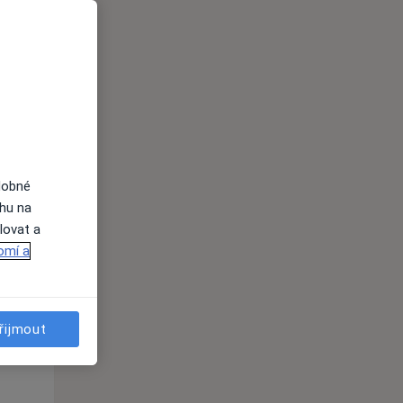
St
Čt
Pá
n
12 Srpen
13 Srpen
14 Srpen
i
dobné
ahu na
lovat a
omí a
řijmout
St
Čt
Pá
n
12 Srpen
13 Srpen
14 Srpen