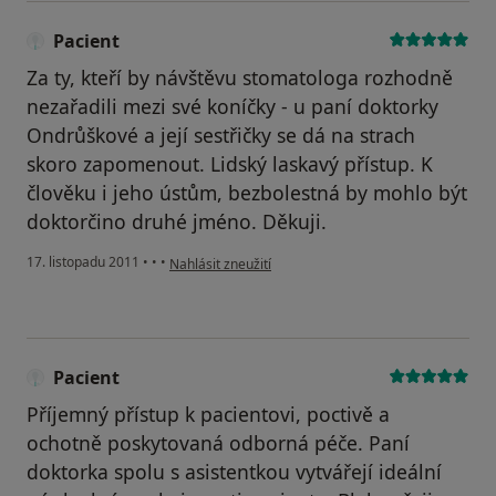
Pacient
Za ty, kteří by návštěvu stomatologa rozhodně
nezařadili mezi své koníčky - u paní doktorky
Ondrůškové a její sestřičky se dá na strach
skoro zapomenout. Lidský laskavý přístup. K
člověku i jeho ústům, bezbolestná by mohlo být
doktorčino druhé jméno. Děkuji.
podle názoru uživatele Pacient
17. listopadu 2011
•
•
•
Nahlásit zneužití
Pacient
Příjemný přístup k pacientovi, poctivě a
ochotně poskytovaná odborná péče. Paní
doktorka spolu s asistentkou vytvářejí ideální