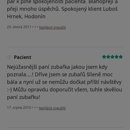
pár k plné spokojenosti pacienta. Blahopřeji a
přeji mnoho úspěchů. Spokojený klient Luboš
Hrnek, Hodonín
podle názoru uživatele Pacient
23. února 2011
•
•
•
Nahlásit zneužití
Pacient
Nejúžasnější paní zubařka jakou jsem kdy
poznala....! Dříve jsem se zubařů šíleně moc
bála a nyní už se nemůžu dočkat příští návštěvy
:-) Můžu opravdu doporučit všem, tuhle skvělou
paní zubařku!
podle názoru uživatele Pacient
17. srpna 2010
•
•
•
Nahlásit zneužití