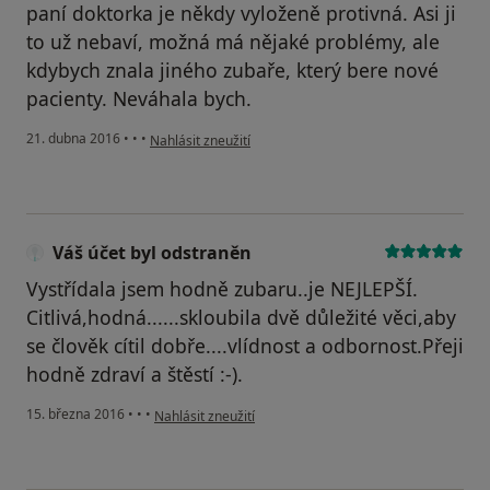
paní doktorka je někdy vyloženě protivná. Asi ji
to už nebaví, možná má nějaké problémy, ale
kdybych znala jiného zubaře, který bere nové
pacienty. Neváhala bych.
podle názoru uživatele Váš účet byl odstraněn
21. dubna 2016
•
•
•
Nahlásit zneužití
Váš účet byl odstraněn
Vystřídala jsem hodně zubaru..je NEJLEPŠÍ.
Citlivá,hodná......skloubila dvě důležité věci,aby
se člověk cítil dobře....vlídnost a odbornost.Přeji
hodně zdraví a štěstí :-).
podle názoru uživatele Váš účet byl odstraněn
15. března 2016
•
•
•
Nahlásit zneužití