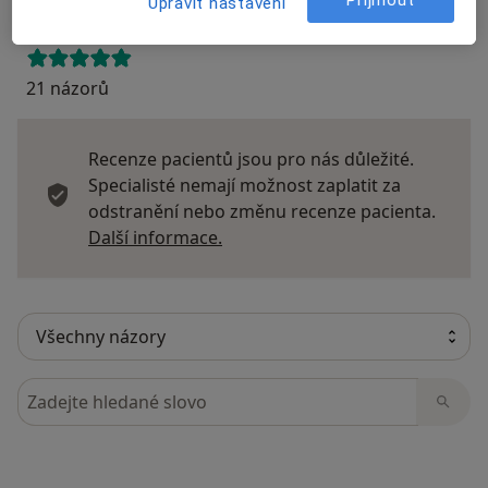
Přijmout
Upravit nastavení
21 názorů
Recenze pacientů jsou pro nás důležité.
Specialisté nemají možnost zaplatit za
odstranění nebo změnu recenze pacienta.
Další informace o názorech
Další informace.
Hledejte v názorech