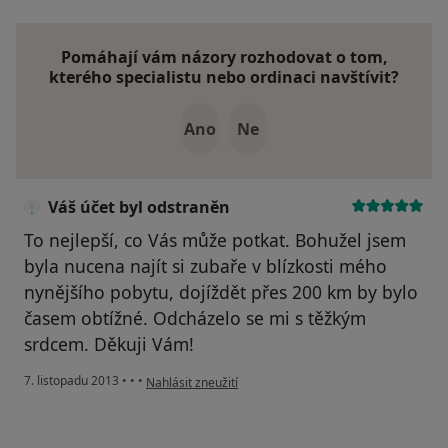
Pomáhají vám názory rozhodovat o tom,
kterého specialistu nebo ordinaci navštívit?
Ano
Ne
Váš účet byl odstraněn
To nejlepší, co Vás může potkat. Bohužel jsem
byla nucena najít si zubaře v blízkosti mého
nynějšího pobytu, dojíždět přes 200 km by bylo
časem obtížné. Odcházelo se mi s těžkým
srdcem. Děkuji Vám!
podle názoru uživatele Váš účet byl odstraněn
7. listopadu 2013
•
•
•
Nahlásit zneužití