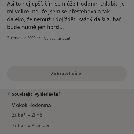
Asi to nejlepší, čím se může Hodonín chlubit, je
mi velice líto, že jsem se přestěhovala tak
daleko, že nemůžu dojíždět, každý další zubař
bude nutně jen horší...
podle názoru uživatele Váš účet byl odstraněn
2. července 2009
•
•
•
Nahlásit zneužití
Zobrazit více
výše uvedené názory
Související vyhledávání
V okolí Hodonína
Zubaři v Zlíně
Zubaři v Břeclavi