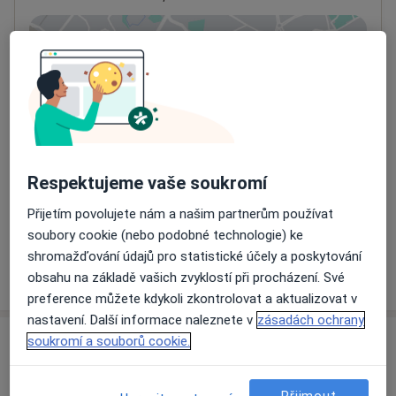
Přiblížit mapu
se otevře v nové záložce
Dostupnost
Na této adrese online kalendář není aktivní
Co mám v takové situaci udělat?
Způsoby platby (soukromé návštěvy)
Respektujeme vaše soukromí
Na teto adrese lékař přijímá pacienty na pojišťovnu
Přijetím povolujete nám a našim partnerům používat
Detaily
soubory cookie (nebo podobné technologie) ke
shromažďování údajů pro statistické účely a poskytování
Více
obsahu na základě vašich zvyklostí při procházení. Své
o adrese
preference můžete kdykoli zkontrolovat a aktualizovat v
nastavení. Další informace naleznete v
zásadách ochrany
soukromí a souborů cookie.
Názory
Přidejte svůj názor