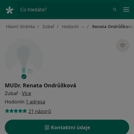
Hla
Co hledáte?
Hlavní Stránka
Zubař
Hodonín
Renata Ondrůšková
Změna města
MUDr.
Renata Ondrůšková
o specializacích
Zubař
·
Více
Hodonín
1 adresa
21 názorů
Kontaktní údaje