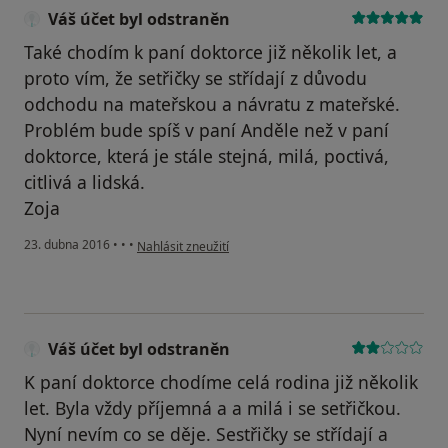
Váš účet byl odstraněn
Také chodím k paní doktorce již několik let, a
proto vím, že setřičky se střídají z důvodu
odchodu na mateřskou a návratu z mateřské.
Problém bude spíš v paní Anděle než v paní
doktorce, která je stále stejná, milá, poctivá,
citlivá a lidská.
Zoja
podle názoru uživatele Váš účet byl odstraněn
23. dubna 2016
•
•
•
Nahlásit zneužití
Váš účet byl odstraněn
K paní doktorce chodíme celá rodina již několik
let. Byla vždy příjemná a a milá i se setřičkou.
Nyní nevím co se děje. Sestřičky se střídají a