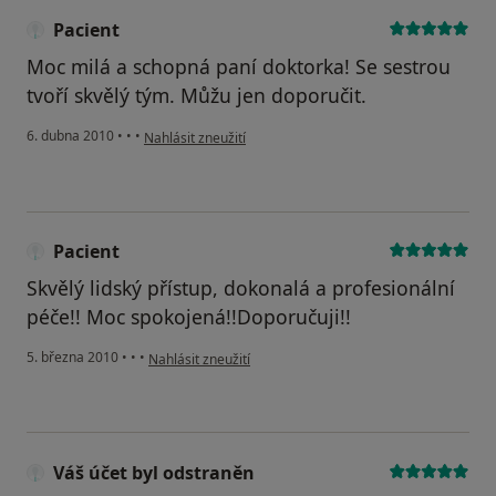
Pacient
Moc milá a schopná paní doktorka! Se sestrou
tvoří skvělý tým. Můžu jen doporučit.
podle názoru uživatele Pacient
6. dubna 2010
•
•
•
Nahlásit zneužití
Pacient
Skvělý lidský přístup, dokonalá a profesionální
péče!! Moc spokojená!!Doporučuji!!
podle názoru uživatele Pacient
5. března 2010
•
•
•
Nahlásit zneužití
Váš účet byl odstraněn