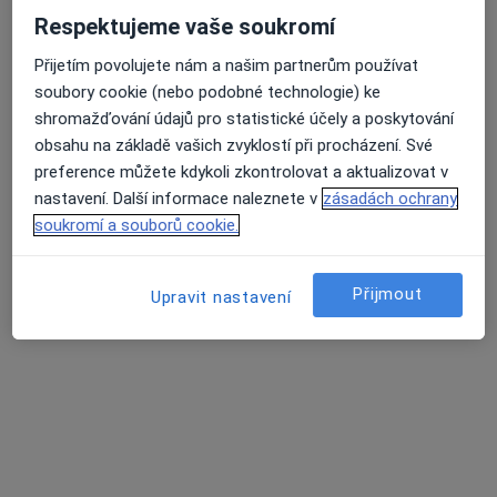
Respektujeme vaše soukromí
9 názorů
U Pivovarské zahrady 793/5, Ústí nad Labem
•
Mapa
Přijetím povolujete nám a našim partnerům používat
Průměrné hodnocení na Apple a Play Store 4.5
Ord. praktického lékaře stomatologa
soubory cookie (nebo podobné technologie) ke
shromažďování údajů pro statistické účely a poskytování
Tento specialista nenabízí online rezervaci termínu na této adrese.
obsahu na základě vašich zvyklostí při procházení. Své
Rezervovat termín
preference můžete kdykoli zkontrolovat a aktualizovat v
nastavení. Další informace naleznete v
zásadách ochrany
soukromí a souborů cookie.
1
2
3
4
Přijmout
Upravit nastavení
Související vyhledávání
Specialisté, kteří mají smlouvu s Oborová
zdravotní pojišťovna
Praktičtí lékaři s Oborová zdravotní pojišťovna v
Děčíně
Pediatři s Oborová zdravotní pojišťovna v Děčíně