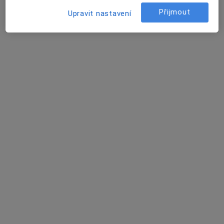
Tento specialista nenabízí online rezervaci termínu na této adrese.
Přijmout
Upravit nastavení
Rezervovat termín
MUDr. Dagmar Blaháková
Zubař
10 názorů
Vratislavovo náměstí 12, Nové Město na Moravě
•
Mapa
Ordinace zubního lékaře
Tento specialista nenabízí online rezervaci termínu na této adrese.