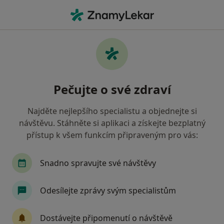
Hla
Zubař • Bystřice nad Pernštejnem, vysočina
Filtry
• 1
Mapa
Doporučení zubaři s Oborová zdravotní
Pečujte o své zdraví
pojišťovna Bystřice nad Pernštejnem
Jak řadíme výsledky vyhledávání?
Najděte nejlepšího specialistu a objednejte si
návštěvu. Stáhněte si aplikaci a získejte bezplatný
přístup k všem funkcím připraveným pro vás:
Snadno spravujte své návštěvy
Odesílejte zprávy svým specialistům
MUDr. Jan Šmídek
Dostávejte připomenutí o návštěvě
Zubař