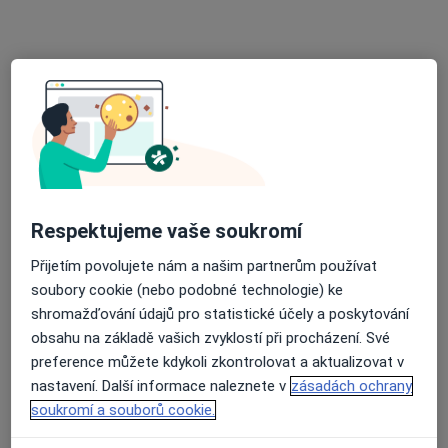
Praktická zubní lékařka
Tento specialista nenabízí online rezervaci termínu na této adrese.
Rezervovat termín
Respektujeme vaše soukromí
Přijetím povolujete nám a našim partnerům používat
soubory cookie (nebo podobné technologie) ke
MUDr. Olga Čumplová
shromažďování údajů pro statistické účely a poskytování
Zubař
obsahu na základě vašich zvyklostí při procházení. Své
6 názorů
preference můžete kdykoli zkontrolovat a aktualizovat v
nastavení. Další informace naleznete v
zásadách ochrany
Zahradní 580, Bystřice nad Pernštejnem
•
Mapa
soukromí a souborů cookie.
Poliklinika Města Bystřice n.P. s.r.o.