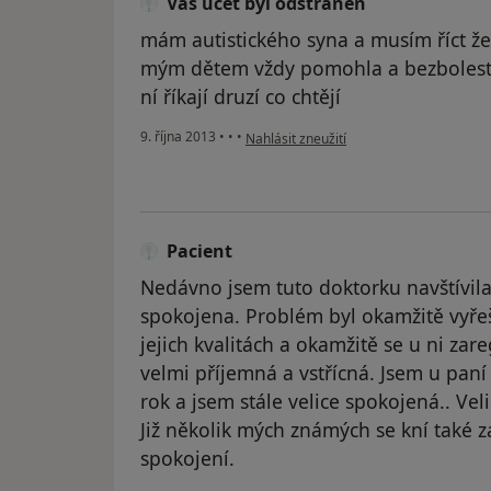
Váš účet byl odstraněn
mám autistického syna a musím říct že
mým dětem vždy pomohla a bezbolestně
ní říkají druzí co chtějí
podle názoru uživatele Váš účet byl ods
9. října 2013
•
•
•
Nahlásit zneužití
Pacient
Nedávno jsem tuto doktorku navštívila 
spokojena. Problém byl okamžitě vyřeš
jejich kvalitách a okamžitě se u ni zare
velmi příjemná a vstřícná. Jsem u paní
rok a jsem stále velice spokojená.. Veli
Již několik mých známých se kní také za
spokojení.