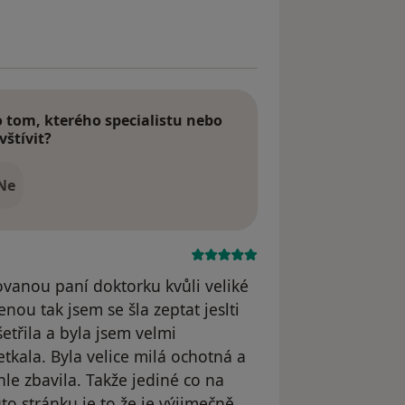
tom, kterého specialistu nebo
vštívit?
Ne
ovanou paní doktorku kvůli veliké
nou tak jsem se šla zeptat jeslti
třila a byla jsem velmi
tkala. Byla velice milá ochotná a
le zbavila. Takže jediné co na
to stránku je to že je výjimečně