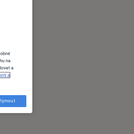
dobné
ahu na
lovat a
omí a
řijmout