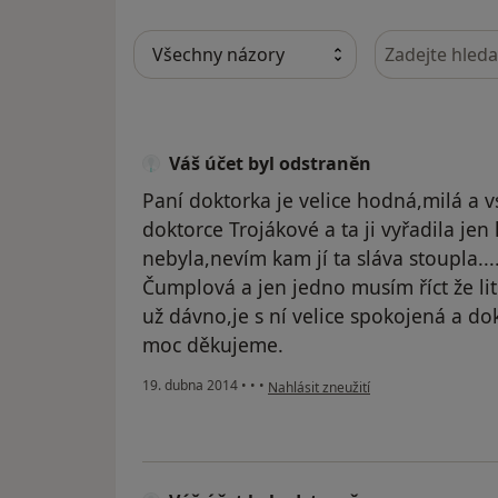
Hledejte v ná
Váš účet byl odstraněn
Paní doktorka je velice hodná,milá a v
doktorce Trojákové a ta ji vyřadila jen
nebyla,nevím kam jí ta sláva stoupla..
Čumplová a jen jedno musím říct že li
už dávno,je s ní velice spokojená a dok
moc děkujeme.
podle názoru uživatele Váš účet byl 
19. dubna 2014
•
•
•
Nahlásit zneužití