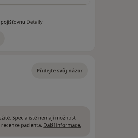
 pojišťovnu
Detaily
adrese
Přidejte svůj názor
žité. Specialisté nemají možnost
Další informace o názor
 recenze pacienta.
Další informace.