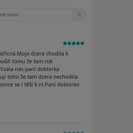
zorech
střícná.Moje dcera chodila k
 kvůli tomu že tam rok
..Vzala nás paní doktorka
tuji toho že tam dcera nechodila
once se i těší k ní.Paní doktorko
odstraněn