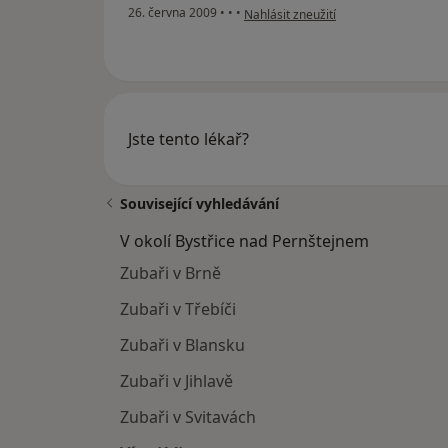
podle názoru uživatele jaroslav gabri
26. června 2009
•
•
•
Nahlásit zneužití
Jste tento lékař?
Související vyhledávání
V okolí Bystřice nad Pernštejnem
Zubaři v Brně
Zubaři v Třebíči
Zubaři v Blansku
Zubaři v Jihlavě
Zubaři v Svitavách