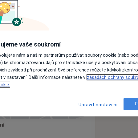
ách nejsou k dispozici
ádné informace o svých službách.
ujeme vaše soukromí
ovolujete nám a našim partnerům používat soubory cookie (nebo po
e) ke shromažďování údajů pro statistické účely a poskytování obs
ich zvyklostí při procházení. Své preference můžete kdykoli zkontro
t v nastavení. Další informace naleznete v
zásadách ochrany soukr
o.
okie.
59301
P
Upravit nastavení
 mapu
 otevře v nové záložce
ní