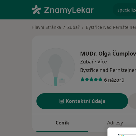
specializ
Hlavní Stránka
Zubař
Bystřice Nad Pernštejn
MUDr.
Olga Čumplo
o specializac
Zubař
·
Více
Bystřice nad Pernštejn
6 názorů
Kontaktní údaje
Ceník
Adresy