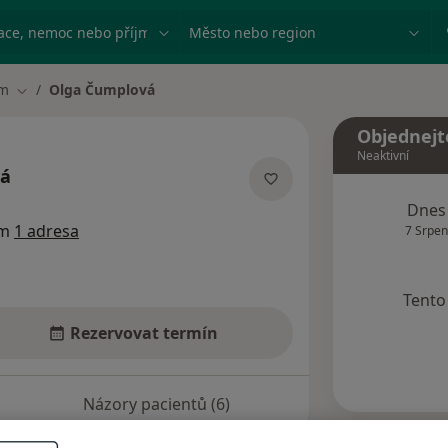
ace, nemoc nebo příjmení
Město nebo region
em
Olga Čumplová
Změna města
Objednejt
Neaktivní
vá
ích
Dnes
em
1 adresa
7 Srpen
Tento 
Rezervovat termín
Názory pacientů (6)