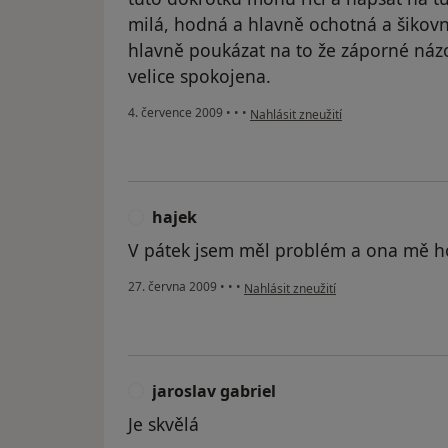
milá, hodná a hlavně ochotná a šikov
hlavně poukázat na to že záporné náz
velice spokojena.
podle názoru uživatele Markéta
4. července 2009
•
•
•
Nahlásit zneužití
hajek
H
V pátek jsem měl problém a ona mě ho
podle názoru uživatele hajek
27. června 2009
•
•
•
Nahlásit zneužití
jaroslav gabriel
J
Je skvělá