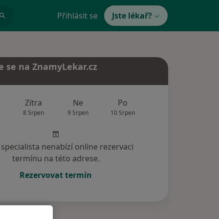
Přihlásit se
Jste lékař?
e se na ZnamyLekar.cz
Zítra
Ne
Po
Út
St
8 Srpen
9 Srpen
10 Srpen
11 Srpen
12 Srp
specialista nenabízí online rezervaci
termínu na této adrese.
Rezervovat termín