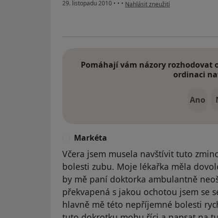
podle názoru uživatele Pacient
29. listopadu 2010
•
•
•
Nahlásit zneužití
Pomáhají vám názory rozhodovat o 
ordinaci na
Ano
Markéta
M
Včera jsem musela navštívit tuto zmin
bolesti zubu. Moje lékařka měla dovole
by mě paní doktorka ambulantně neoše
překvapená s jakou ochotou jsem se se
hlavně mě této nepříjemné bolesti rych
tuto dokrotku mohu říci a napsat na tu