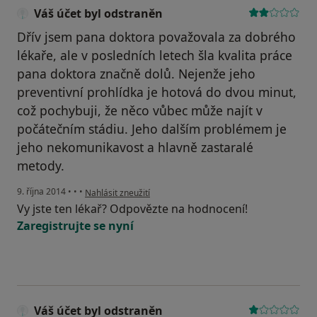
Váš účet byl odstraněn
Dřív jsem pana doktora považovala za dobrého
lékaře, ale v posledních letech šla kvalita práce
pana doktora značně dolů. Nejenže jeho
preventivní prohlídka je hotová do dvou minut,
což pochybuji, že něco vůbec může najít v
počátečním stádiu. Jeho dalším problémem je
jeho nekomunikavost a hlavně zastaralé
metody.
podle názoru uživatele Váš účet byl odstraněn
9. října 2014
•
•
•
Nahlásit zneužití
Vy jste ten lékař? Odpovězte na hodnocení!
Zaregistrujte se nyní
Váš účet byl odstraněn