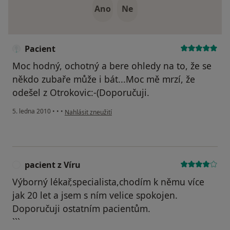
Ano
Ne
Pacient
Moc hodný, ochotný a bere ohledy na to, že se
někdo zubaře může i bát...Moc mě mrzí, že
odešel z Otrokovic:-(Doporučuji.
podle názoru uživatele Pacient
5. ledna 2010
•
•
•
Nahlásit zneužití
pacient z Víru
P
Výborný lékař,specialista,chodím k němu více
jak 20 let a jsem s ním velice spokojen.
Doporučuji ostatním pacientům.
```