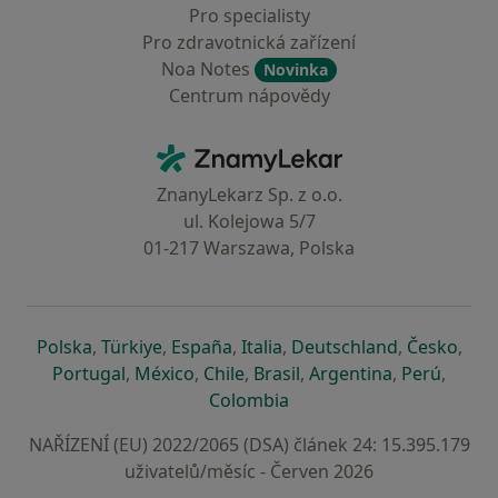
Pro specialisty
Pro zdravotnická zařízení
Noa Notes
Novinka
Centrum nápovědy
Kontakt
ZnamyLekar - Hlavní stránka
ZnanyLekarz Sp. z o.o.
ul. Kolejowa 5/7
01-217 Warszawa, Polska
se otevře v nové záložce
se otevře v nové záložce
se otevře v nové záložce
se otevře v nové záložce
se otevře v 
se o
Polska
,
Türkiye
,
España
,
Italia
,
Deutschland
,
Česko
,
se otevře v nové záložce
se otevře v nové záložce
se otevře v nové záložce
se otevře v nové záložc
se otevře v 
se ote
Portugal
,
México
,
Chile
,
Brasil
,
Argentina
,
Perú
,
se otevře v nové záložce
Colombia
NAŘÍZENÍ (EU) 2022/2065 (DSA) článek 24: 15.395.179
uživatelů/měsíc - Červen 2026