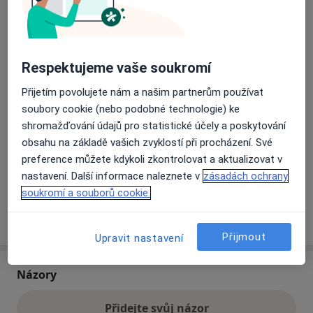
Přiblížit mapu
se otevře v nové záložce
Respektujeme vaše soukromí
Dostupnost
Na této adrese online kalendář není aktivní
Přijetím povolujete nám a našim partnerům používat
Co mám v takové situaci udělat?
soubory cookie (nebo podobné technologie) ke
shromažďování údajů pro statistické účely a poskytování
Způsoby platby (soukromé návštěvy)
obsahu na základě vašich zvyklostí při procházení. Své
preference můžete kdykoli zkontrolovat a aktualizovat v
Na teto adrese lékař přijímá pacienty na pojišťovnu
nastavení. Další informace naleznete v
zásadách ochrany
Detaily
soukromí a souborů cookie.
Více
o adrese
Přijmout
Upravit nastavení
Názory
Přidejte svůj názor