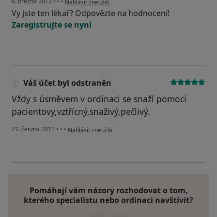
6. března 2012
•
•
•
Nahlásit zneužití
Vy jste ten lékař? Odpovězte na hodnocení!
Zaregistrujte se nyní
Váš účet byl odstraněn
Vždy s úsměvem v ordinaci se snaží pomoci
pacientovy,vztřícný,snaživý,pečlivý.
podle názoru uživatele Váš účet byl odstraněn
27. června 2011
•
•
•
Nahlásit zneužití
Pomáhají vám názory rozhodovat o tom,
kterého specialistu nebo ordinaci navštívit?