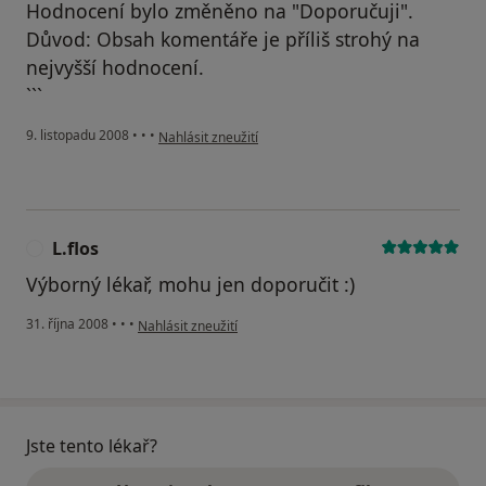
Hodnocení bylo změněno na "Doporučuji".
Důvod: Obsah komentáře je příliš strohý na
nejvyšší hodnocení.
```
podle názoru uživatele pacient z Víru
9. listopadu 2008
•
•
•
Nahlásit zneužití
L.flos
L
Výborný lékař, mohu jen doporučit :)
podle názoru uživatele L.flos
31. října 2008
•
•
•
Nahlásit zneužití
Jste tento lékař?