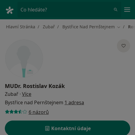
Hla
Co hledáte?
Hlavní Stránka
Zubař
Bystřice Nad Pernštejnem
Ros
Změna m
MUDr.
Rostislav Kozák
o specializacích
Zubař
·
Více
Bystřice nad Pernštejnem
1 adresa
6 názorů
Kontaktní údaje