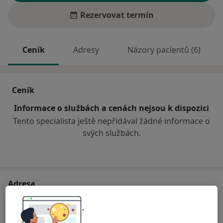
Rezervovat termín
Ceník
Adresy
Názory pacientů (6)
Ceník
Informace o službách a cenách nejsou k dispozici
Tento specialista ještě nepřidával žádné informace o
svých službách.
Adresa
Praktický zubní lékař
Zahradní 271,
Bystřice nad Pernštejnem
59301