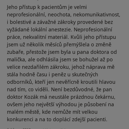
Jeho přístup k pacientům je velmi
neprofesionální, neochota, nekomunikativnost,
i bolestivé a závažné zákroky provedené bez
vyžádané lokální anestezie. Neprofesionální
práce, nekvalitní materiál. Kvůli jeho přístupu
jsem už několik měsíců přemýšlela o změně
zubaře, přestože jsem byla u pana doktora od
malička, ale odhlásila jsem se bohužel až po
velice nezdařilém zákroku, jehož náprava mě
stála hodně času i peněz u skutečných
odborníků, kteří jen nevěřícně kroutili hlavou
nad tím, co viděli. Není bezdůvodné, že pan
doktor Kozák má neustále prázdnou čekárnu,
ovšem jeho největší výhodou je působení na
malém městě, kde nemůže mít velkou
konkurenci a na to doplácí zdejší pacienti.
podle názoru uživatele Váš účet byl odstraněn