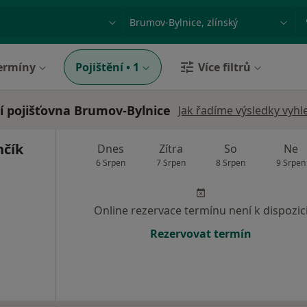
ace, nemoc nebo příjmení
Město nebo region
ermíny
Pojištění
•
1
Více filtrů
í pojišťovna Brumov-Bylnice
Jak řadíme výsledky vyhl
nčík
Dnes
Zítra
So
Ne
6 Srpen
7 Srpen
8 Srpen
9 Srpen
Online rezervace termínu není k dispozic
Rezervovat termín