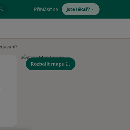
Přihlásit se
Jste lékař?
edávání?
Po
Út
St
Rozbalit mapu
10 Srpen
11 Srpen
12 Srpen
i