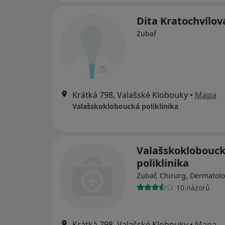
Dita Kratochvílov
Zubař
Krátká 798, Valašské Klobouky
•
Mapa
Valašskokloboucká poliklinika
Valašskoklobouc
poliklinika
Zubař, Chirurg, Dermatol
10 názorů
Krátká 798, Valašské Klobouky
•
Mapa