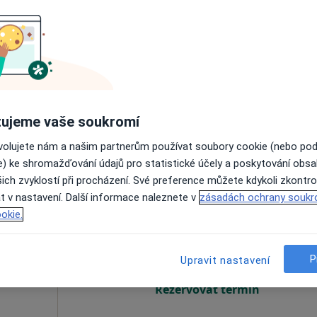
omeček
Dnes
Zítra
So
Ne
6 Srpen
7 Srpen
8 Srpen
9 Srpen
Online rezervace termínu není k dispozic
Rezervovat termín
ujeme vaše soukromí
ovolujete nám a našim partnerům používat soubory cookie (nebo po
e) ke shromažďování údajů pro statistické účely a poskytování obs
ich zvyklostí při procházení. Své preference můžete kdykoli zkontro
t v nastavení. Další informace naleznete v
zásadách ochrany soukr
Dnes
Zítra
So
Ne
okie.
6 Srpen
7 Srpen
8 Srpen
9 Srpen
P
Upravit nastavení
Online rezervace termínu není k dispozic
Rezervovat termín