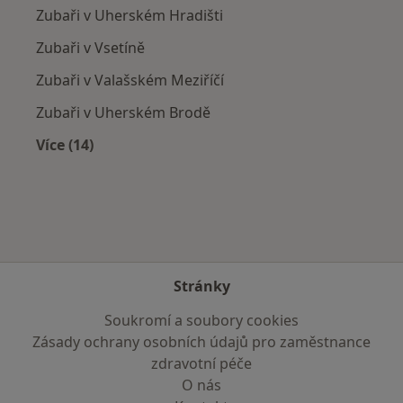
Zubaři v Uherském Hradišti
Zubaři v Vsetíně
Zubaři v Valašském Meziříčí
Zubaři v Uherském Brodě
Více (14)
Více v kategorii: V okolí Štítné nad Vláří
Stránky
Soukromí a soubory cookies
Zásady ochrany osobních údajů pro zaměstnance
zdravotní péče
O nás