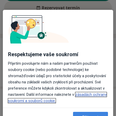
Rezervovat termín
Ceník
Adresy
Názory pacientů (1)
Ceník
Respektujeme vaše soukromí
Informace o službách a cenách nejsou k dispozici
Tento specialista ještě nepřidával žádné informace o
Přijetím povolujete nám a našim partnerům používat
svých službách.
soubory cookie (nebo podobné technologie) ke
shromažďování údajů pro statistické účely a poskytování
obsahu na základě vašich zvyklostí při procházení. Své
preference můžete kdykoli zkontrolovat a aktualizovat v
nastavení. Další informace naleznete v
zásadách ochrany
Adresa
soukromí a souborů cookie.
Privátní stomatolog
Záhumení 508,
Štítná nad Vláří
76333