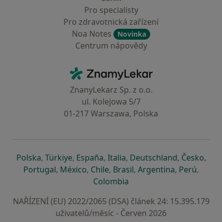
Pro specialisty
Pro zdravotnická zařízení
Noa Notes
Novinka
Centrum nápovědy
Kontakt
ZnamyLekar - Hlavní stránka
ZnanyLekarz Sp. z o.o.
ul. Kolejowa 5/7
01-217 Warszawa, Polska
se otevře v nové záložce
se otevře v nové záložce
se otevře v nové záložce
se otevře v nové záložce
se otevře v 
se o
Polska
,
Türkiye
,
España
,
Italia
,
Deutschland
,
Česko
,
se otevře v nové záložce
se otevře v nové záložce
se otevře v nové záložce
se otevře v nové záložc
se otevře v 
se ote
Portugal
,
México
,
Chile
,
Brasil
,
Argentina
,
Perú
,
se otevře v nové záložce
Colombia
NAŘÍZENÍ (EU) 2022/2065 (DSA) článek 24: 15.395.179
uživatelů/měsíc - Červen 2026