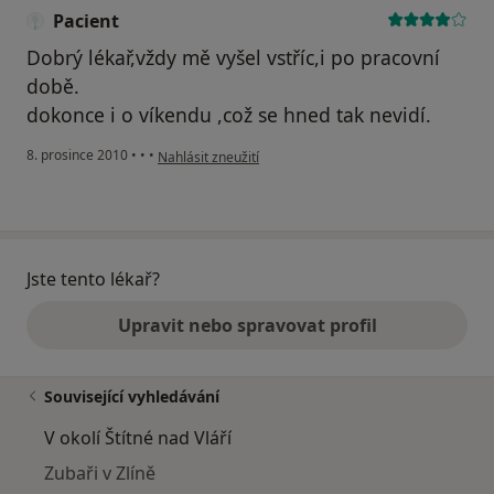
Pacient
Dobrý lékař,vždy mě vyšel vstříc,i po pracovní
době.
dokonce i o víkendu ,což se hned tak nevidí.
podle názoru uživatele Pacient
8. prosince 2010
•
•
•
Nahlásit zneužití
Jste tento lékař?
Upravit nebo spravovat profil
Související vyhledávání
V okolí Štítné nad Vláří
Zubaři v Zlíně