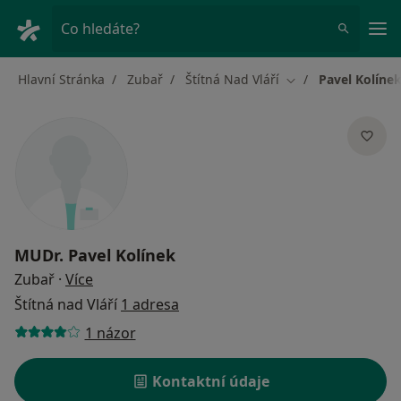
Hla
Co hledáte?
Hlavní Stránka
Zubař
Štítná Nad Vláří
Pavel Kolíne
Změna města
MUDr.
Pavel Kolínek
o specializacích
Zubař
·
Více
Štítná nad Vláří
1 adresa
1 názor
Kontaktní údaje