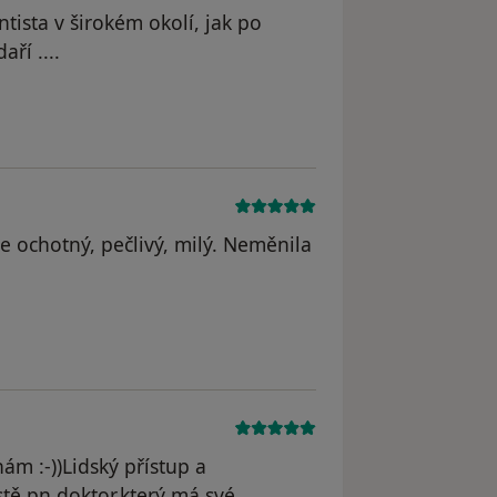
tista v širokém okolí, jak po
ří ....
je ochotný, pečlivý, milý. Neměnila
ám :-))Lidský přístup a
stě pn doktor,který má své