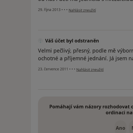
podle názoru uživatele Váš účet byl od
29. října 2013
•
•
•
Nahlásit zneužití
Váš účet byl odstraněn
Velmi pečlivý, přesný, podle mě výbor
ochotné a příjemné jednání. Já jsem 
podle názoru uživatele Váš účet b
23. července 2011
•
•
•
Nahlásit zneužití
Pomáhají vám názory rozhodovat o 
ordinaci na
Ano