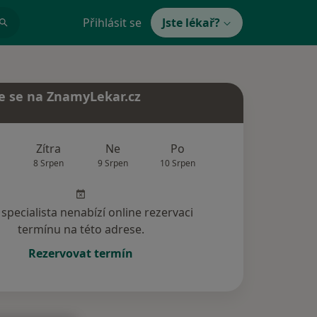
Přihlásit se
Jste lékař?
e se na ZnamyLekar.cz
Zítra
Ne
Po
Út
St
8 Srpen
9 Srpen
10 Srpen
11 Srpen
12 Srp
specialista nenabízí online rezervaci
termínu na této adrese.
Rezervovat termín