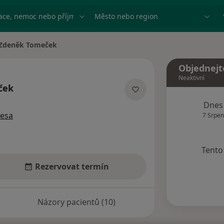
ace, nemoc nebo příjmení
Město nebo region
Zdeněk Tomeček
a města
Objednejt
Neaktivní
ček
ích
Dnes
resa
7 Srpen
Tento 
Rezervovat termín
Názory pacientů (10)