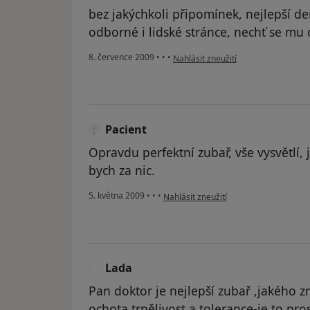
bez jakýchkoli připomínek, nejlepší den
odborné i lidské stránce, nechť se mu da
podle názoru uživatele Pacient
8. července 2009
•
•
•
Nahlásit zneužití
Pacient
Opravdu perfektní zubař, vše vysvětlí, 
bych za nic.
podle názoru uživatele Pacient
5. května 2009
•
•
•
Nahlásit zneužití
Lada
L
Pan doktor je nejlepší zubař ,jakého zn
ochota,trpělivost a tolerance-je to pro