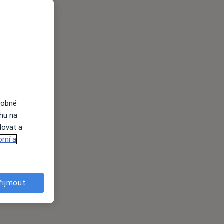
dobné
ahu na
lovat a
omí a
řijmout