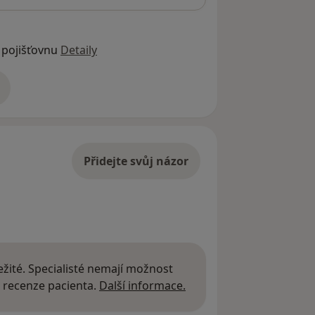
 pojišťovnu
Detaily
adrese
Přidejte svůj názor
žité. Specialisté nemají možnost
Další informace o názor
 recenze pacienta.
Další informace.