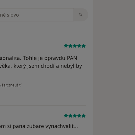
zorech
sionalita. Tohle je opravdu PAN
ka, který jsem chodí a nebyl by
le názoru uživatele Rosťa
lásit zneužití
 si pana zubare vynachvalit...
..