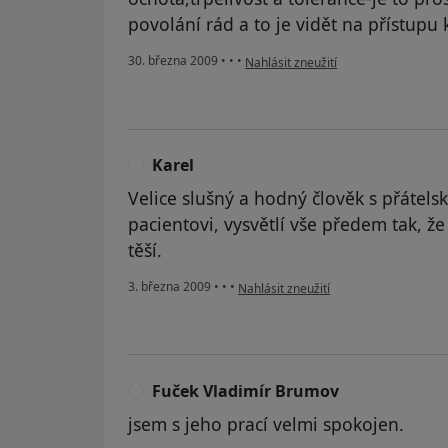
povolání rád a to je vidět na přístupu 
podle názoru uživatele Lada
30. března 2009
•
•
•
Nahlásit zneužití
Karel
K
Velice slušný a hodný člověk s přátel
pacientovi, vysvětlí vše předem tak, ž
těší.
podle názoru uživatele Karel
3. března 2009
•
•
•
Nahlásit zneužití
Fuček Vladimír Brumov
F
jsem s jeho prací velmi spokojen.