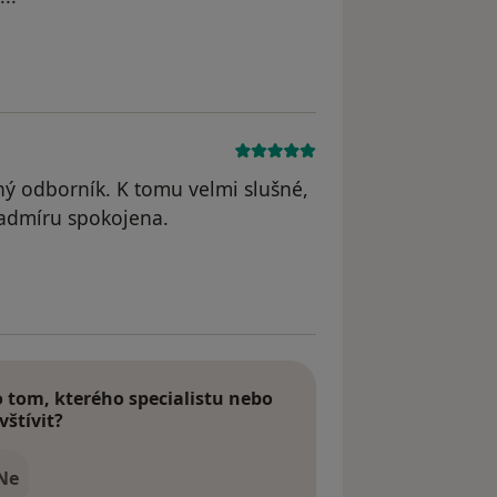
straněn
ný odborník. K tomu velmi slušné,
nadmíru spokojena.
yl odstraněn
tom, kterého specialistu nebo
vštívit?
Ne