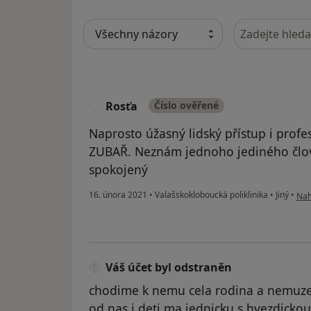
Hledejte v ná
Rosťa
Číslo ověřené
R
Naprosto úžasný lidský přístup i profe
ZUBAŘ. Neznám jednoho jediného člově
spokojený
pod
16. února 2021
•
Valašskokloboucká poliklinika
•
Jiný
•
Nah
Váš účet byl odstraněn
chodime k nemu cela rodina a nemuzem
od nas i deti ma jednicku s hvezdickou.