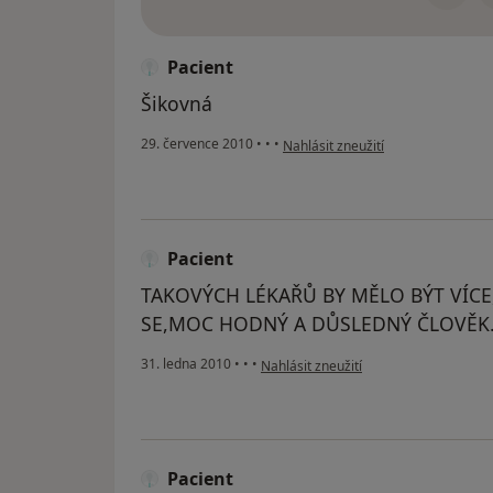
Pacient
Šikovná
podle názoru uživatele Pacient
29. července 2010
•
•
•
Nahlásit zneužití
Pacient
TAKOVÝCH LÉKAŘŮ BY MĚLO BÝT VÍCE,
SE,MOC HODNÝ A DŮSLEDNÝ ČLOVĚK.
podle názoru uživatele Pacient
31. ledna 2010
•
•
•
Nahlásit zneužití
Pacient