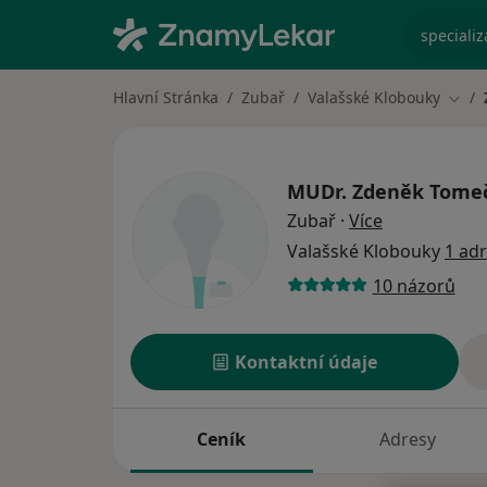
specializ
Hlavní Stránka
Zubař
Valašské Klobouky
Změn
MUDr.
Zdeněk Tome
o specializac
Zubař
·
Více
Valašské Klobouky
1 ad
10 názorů
Kontaktní údaje
Ceník
Adresy