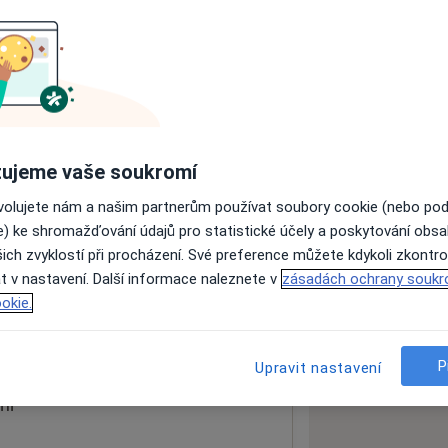
ách nejsou k dispozici
ádné informace o svých službách.
ujeme vaše soukromí
ovolujete nám a našim partnerům používat soubory cookie (nebo po
e) ke shromažďování údajů pro statistické účely a poskytování obs
ich zvyklostí při procházení. Své preference můžete kdykoli zkontro
t v nastavení. Další informace naleznete v
zásadách ochrany soukr
okie.
 mapu
 otevře v nové záložce
P
Upravit nastavení
ní