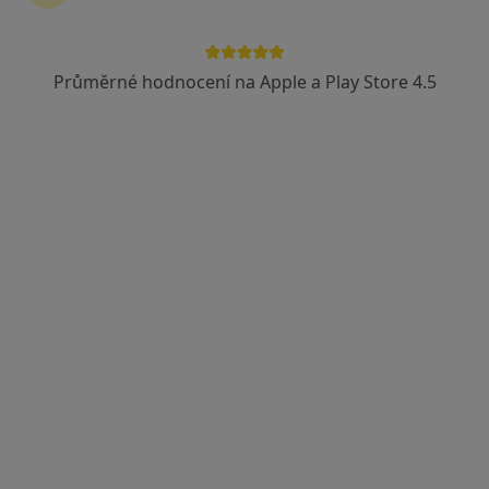
Průměrné hodnocení na Apple a Play Store 4.5
MUDr. Anatolij Pruskyj
·
Více
Zubař, Stomatochirurg
17 názorů
Jarošova 1466/ 71, Znojmo
•
Mapa
zubni ordinace
Dentální hygiena
od 1 000 kč
Tento specialista nenabízí online rezervaci termínu na této adrese.
Rezervovat termín