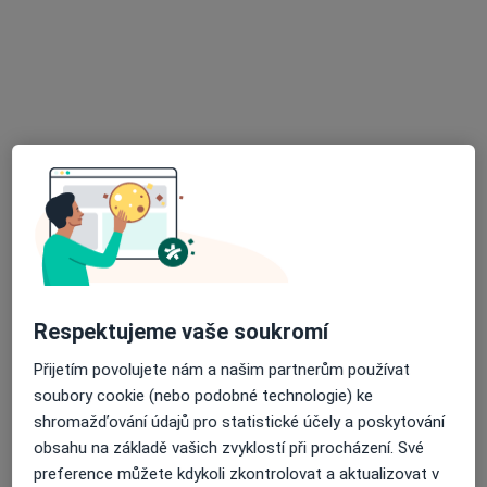
Mgr. Miloš Pojer
·
Více
Fyzioterapeut
Dvořákova 17, Znojmo
•
Mapa
RehaTherapy Znojmo
Cvičení
od 400 kč
Tento specialista nenabízí online rezervaci termínu na této adrese.
Rezervovat termín
Respektujeme vaše soukromí
Přijetím povolujete nám a našim partnerům používat
soubory cookie (nebo podobné technologie) ke
shromažďování údajů pro statistické účely a poskytování
obsahu na základě vašich zvyklostí při procházení. Své
preference můžete kdykoli zkontrolovat a aktualizovat v