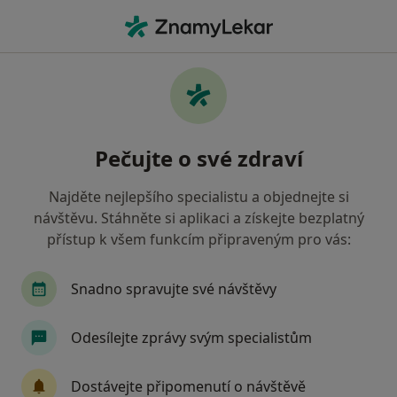
Hla
Znojmo, jihomoravský
Filtry
Mapa
Znojmo
Pečujte o své zdraví
Jak řadíme výsledky vyhledávání?
Najděte nejlepšího specialistu a objednejte si
návštěvu. Stáhněte si aplikaci a získejte bezplatný
Jakého specialistu hledáte?
přístup k všem funkcím připraveným pro vás:
Zubař
Praktický lékař
Internista
Ped
Snadno spravujte své návštěvy
Odesílejte zprávy svým specialistům
Dostávejte připomenutí o návštěvě