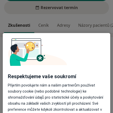
Rezervovat termín
Zkušenosti
Ceník
Adresy
Názory pacientů (
Zkušenosti
Naše ambulance poskytuje komplexní léčebnou,
preventivní i diagnostickou péči v celém spektru
kožních chorob, jak dětí, tak i dospělých, disponujeme
moderním přístrojovým vybavením, zákrokovým
Respektujeme vaše soukromí
sálkem a využíváme nejnovější doporučené léčebné
postupy.
Přijetím povolujete nám a našim partnerům používat
soubory cookie (nebo podobné technologie) ke
O mně
Zabýváme se především vyšetřením znamének a jiných
Více
shromažďování údajů pro statistické účely a poskytování
výrůstků na celém kožním povrchu za pomoci
obsahu na základě vašich zvyklostí při procházení. Své
Odborník na:
optického i digitálního dermatoskopu, s doporučením
preference můžete kdykoli zkontrolovat a aktualizovat v
Dermatovenerologie
nejvhodnějšího následného postupu.