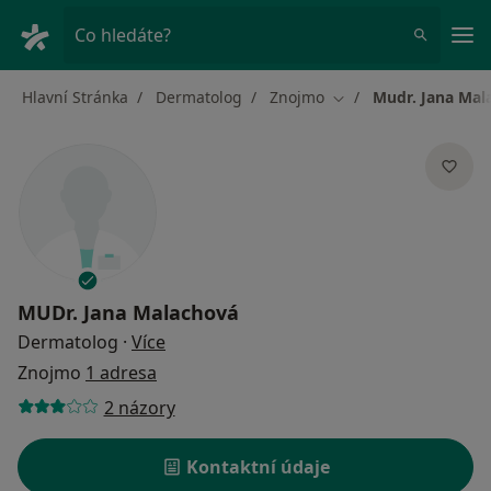
Hla
Co hledáte?
Hlavní Stránka
Dermatolog
Znojmo
Mudr. Jana Mal
Změna města
MUDr. Jana Malachová
o specializacích
Dermatolog
·
Více
Znojmo
1 adresa
2 názory
Kontaktní údaje