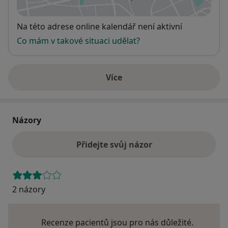
se otevře v nové záložce
Dostupnost
Na této adrese online kalendář není aktivní
Co mám v takové situaci udělat?
Více
o adrese
Názory
Přidejte svůj názor
2 názory
Recenze pacientů jsou pro nás důležité.