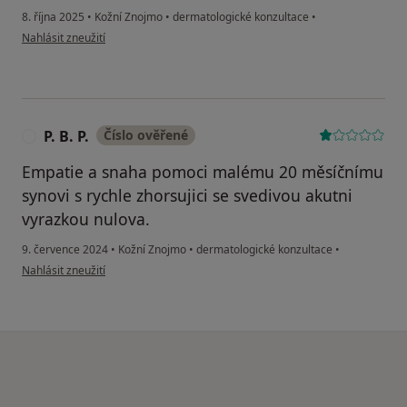
8. října 2025
•
Kožní Znojmo
•
dermatologické konzultace
•
podle názoru uživatele Marie Doležalová
Nahlásit zneužití
P. B. P.
Číslo ověřené
P
Empatie a snaha pomoci malému 20 měsíčnímu
synovi s rychle zhorsujici se svedivou akutni
vyrazkou nulova.
9. července 2024
•
Kožní Znojmo
•
dermatologické konzultace
•
podle názoru uživatele P. B. P.
Nahlásit zneužití