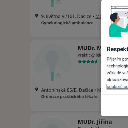
9. května V./161, Dačice
•
Mapa
Gynekologická ambulance
MUDr. Miloš Kell
Respekt
Praktický lékař
Přijetím p
8 názorů
technologi
základě vaš
aktualizova
souborů co
Antonínská 85/II, Dačice
•
Mapa
Ordinace praktického lékaře
MUDr. Jiřina