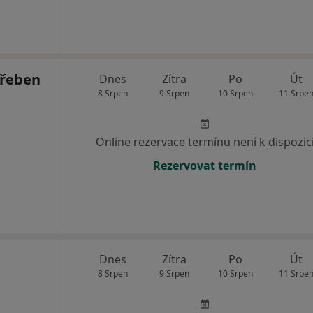
Hřeben
Dnes
Zítra
Po
Út
8 Srpen
9 Srpen
10 Srpen
11 Srpe
Online rezervace termínu není k dispozic
Rezervovat termín
Dnes
Zítra
Po
Út
8 Srpen
9 Srpen
10 Srpen
11 Srpe