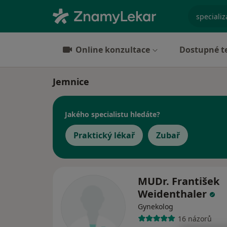
specializ
Online konzultace
Dostupné t
Jemnice
Jakého specialistu hledáte?
Praktický lékař
Zubař
MUDr. František
Weidenthaler
Gynekolog
16 názorů