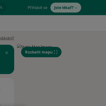
Přihlásit se
Jste lékař?
edávání?
Rozbalit mapu
St
Čt
Pá
n
12 Srpen
13 Srpen
14 Srpen
i