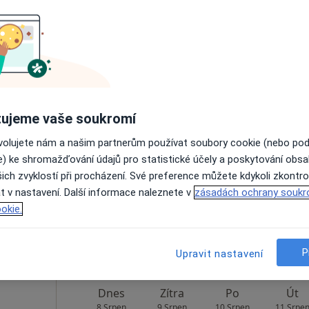
Rezervovat termín
ner
Dnes
Zítra
Po
Út
ujeme vaše soukromí
8 Srpen
9 Srpen
10 Srpen
11 Srpe
ovolujete nám a našim partnerům používat soubory cookie (nebo po
e) ke shromažďování údajů pro statistické účely a poskytování obs
ich zvyklostí při procházení. Své preference můžete kdykoli zkontro
Online rezervace termínu není k dispozic
t v nastavení. Další informace naleznete v
zásadách ochrany soukr
Rezervovat termín
okie.
P
Upravit nastavení
Dnes
Zítra
Po
Út
8 Srpen
9 Srpen
10 Srpen
11 Srpe