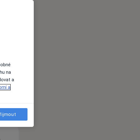
St
Čt
Pá
n
12 Srpen
13 Srpen
14 Srpen
dobné
ahu na
lovat a
i
omí a
řijmout
St
Čt
Pá
n
12 Srpen
13 Srpen
14 Srpen