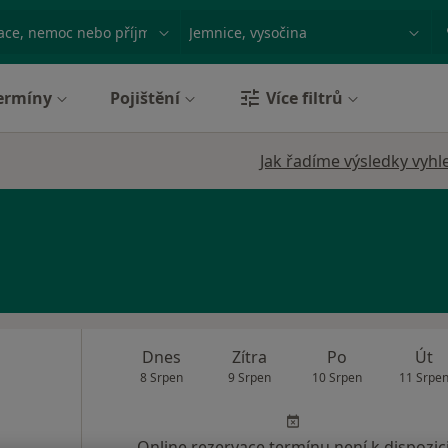
ace, nemoc nebo příjmení
Město nebo region
ermíny
Pojištění
Více filtrů
Jak řadíme výsledky vyhl
Dnes
Zítra
Po
Út
8 Srpen
9 Srpen
10 Srpen
11 Srpe
Online rezervace termínu není k dispozic