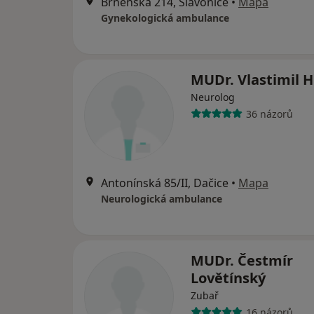
Brněnská 214, Slavonice
•
Mapa
Gynekologická ambulance
MUDr. Vlastimil 
Neurolog
36 názorů
Antonínská 85/II, Dačice
•
Mapa
Neurologická ambulance
MUDr. Čestmír
Lovětínský
Zubař
16 názorů