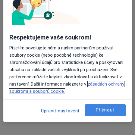
Ortoped
41 názorů
náměstí Svobody 5, Znojmo
•
Mapa
Odborný lékař ortopedie
Respektujeme vaše soukromí
Tento specialista nenabízí online rezervaci termínu na této adrese.
Přijetím povolujete nám a našim partnerům používat
Rezervovat termín
soubory cookie (nebo podobné technologie) ke
shromažďování údajů pro statistické účely a poskytování
obsahu na základě vašich zvyklostí při procházení. Své
preference můžete kdykoli zkontrolovat a aktualizovat v
nastavení. Další informace naleznete v
zásadách ochrany
soukromí a souborů cookie.
Přijmout
Upravit nastavení
Radim Bárta
Ortoped