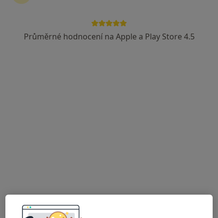
Prof. MUDr. Radek Hart
·
Více
Ortoped
Průměrné hodnocení na Apple a Play Store 4.5
14 názorů
Sokolovská 3476/5, Znojmo
•
Mapa
Ortopedie Prof. MUDr. Radek Hart, PhD., FRCS, MHA
Tento specialista nenabízí online rezervaci termínu na této adrese.
Rezervovat termín
Miloslav Procházka