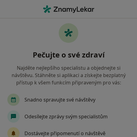
Hla
Ortoped • Znojmo, jihomoravský
Filtry
Mapa
Ortoped Znojmo
Pečujte o své zdraví
Jak řadíme výsledky vyhledávání?
Najděte nejlepšího specialistu a objednejte si
návštěvu. Stáhněte si aplikaci a získejte bezplatný
Jakou pojišťovnu máte?
přístup k všem funkcím připraveným pro vás:
Snadno spravujte své návštěvy
Odesílejte zprávy svým specialistům
Dostávejte připomenutí o návštěvě