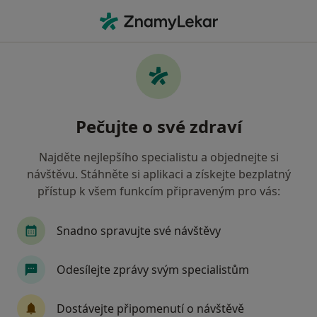
Hla
Ústí nad Labem, ústecký
Filtry
• 1
Mapa
Ústí nad Labem
Pečujte o své zdraví
Jak řadíme výsledky vyhledávání?
Najděte nejlepšího specialistu a objednejte si
návštěvu. Stáhněte si aplikaci a získejte bezplatný
Jakého specialistu hledáte?
přístup k všem funkcím připraveným pro vás:
Chirurg
Internista
Dermatolog
Prakt
Snadno spravujte své návštěvy
Odesílejte zprávy svým specialistům
Dostávejte připomenutí o návštěvě