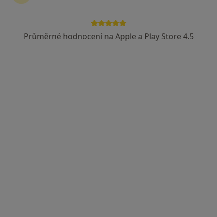
Průměrné hodnocení na Apple a Play Store 4.5
ALMEDEA s.r.o. - AR + algesiologie
Vrchlického 7, Teplice
•
Mapa
ALMEDEA s.r.o. - AR + algesiologie
Tato klinika nemá specialisty s dostupnými termíny v online kalendáři
Zobrazit profil
SANATORIUM DEMOSTHENES s.r.o.