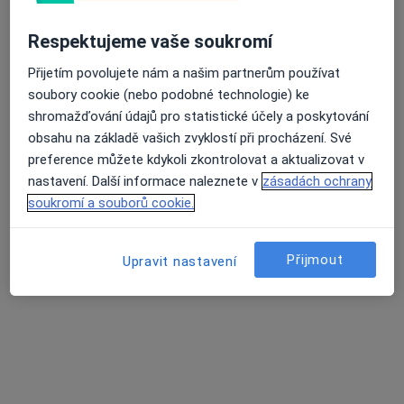
Tato klinika nemá specialisty s dostupnými termíny v online kalendáři
Respektujeme vaše soukromí
Zobrazit profil
Přijetím povolujete nám a našim partnerům používat
soubory cookie (nebo podobné technologie) ke
shromažďování údajů pro statistické účely a poskytování
obsahu na základě vašich zvyklostí při procházení. Své
preference můžete kdykoli zkontrolovat a aktualizovat v
nastavení. Další informace naleznete v
zásadách ochrany
soukromí a souborů cookie.
Přijmout
MEDIVEL s.r.o., PL pro dospělé, dom.
Upravit nastavení
ošetř. péče
Adresa 1
Adresa 2
Adresa 3
Stříbrnická 10/3034, Ústí nad Labem
•
Mapa