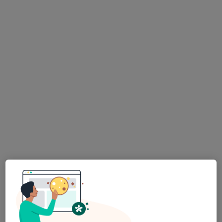
Mírová 2, Ústí nad Labem
•
Mapa
SANATORIUM DEMOSTHENES s.r.o.
Tato klinika nemá specialisty s dostupnými termíny v online kalendáři
Zobrazit profil
Soukromá mikrobiologická laboratoř
s.r.o.
SNP 41/2452, Ústí nad Labem
•
Mapa
Soukromá mikrobiologická laboratoř s.r.o.