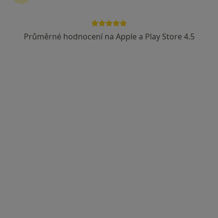
Průměrné hodnocení na Apple a Play Store 4.5
ÚP, s.r.o. - psychiatrie
Chirurg, Psychiatr
6 názorů
Adresa 1
Adresa 2
Masarykova 94/2431, Ústí nad Labem
•
Mapa
ÚP, s.r.o. - psychiatrie
Tato klinika nemá specialisty s dostupnými termíny v online kalendáři
Zobrazit profil