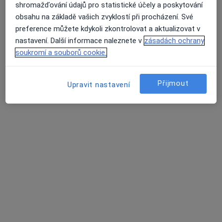
shromažďování údajů pro statistické účely a poskytování
obsahu na základě vašich zvyklostí při procházení. Své
preference můžete kdykoli zkontrolovat a aktualizovat v
Oční lékařka MUDr. Helena Laštůvková,
nastavení. Další informace naleznete v
zásadách ochrany
s.r.o.
soukromí a souborů cookie.
Teplická 55/226, Děčín
•
Mapa
Oční lékařka MUDr. Helena Laštůvková, s.r.o.
Přijmout
Upravit nastavení
Tato klinika nemá specialisty s dostupnými termíny v online kalendáři
Zobrazit profil