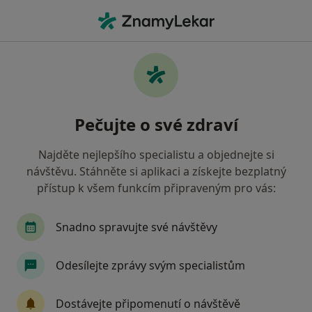
Hla
Ústí nad Labem, ústecký
Filtry
• 1
Mapa
Ústí nad Labem
Pečujte o své zdraví
Jak řadíme výsledky vyhledávání?
Najděte nejlepšího specialistu a objednejte si
návštěvu. Stáhněte si aplikaci a získejte bezplatný
Jakého specialistu hledáte?
přístup k všem funkcím připraveným pro vás:
Chirurg
Internista
Dermatolog
Prakt
Snadno spravujte své návštěvy
Odesílejte zprávy svým specialistům
Dostávejte připomenutí o návštěvě