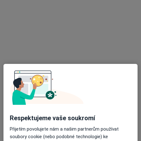
Alergosan s.r.o.
Alergolog
1 názor
Tylova 13/655, Litoměřice
•
Mapa
Alergosan s.r.o.
Tato klinika nemá specialisty s dostupnými termíny v online kalendáři
Zobrazit profil
Respektujeme vaše soukromí
Přijetím povolujete nám a našim partnerům používat
soubory cookie (nebo podobné technologie) ke