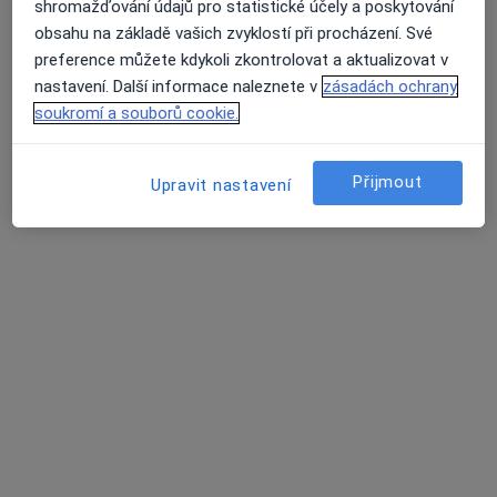
shromažďování údajů pro statistické účely a poskytování
obsahu na základě vašich zvyklostí při procházení. Své
Zobrazit profil
preference můžete kdykoli zkontrolovat a aktualizovat v
nastavení. Další informace naleznete v
zásadách ochrany
soukromí a souborů cookie.
Přijmout
Upravit nastavení
ACME Domácí péče s.r.o.
Železničářská 24/908, Ústí nad Labem
•
Mapa
ACME Domácí péče s.r.o.
Tato klinika nemá specialisty s dostupnými termíny v online kalendáři
Zobrazit profil