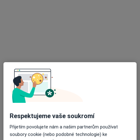
Velká Hradební 47, Ústí nad Labem
•
Mapa
Kožní sanatorium, s.r.o.
Tato klinika nemá specialisty s dostupnými termíny v online kalendáři
Zobrazit profil
ČernýGyn s.r.o.
Respektujeme vaše soukromí
U nemocnice 3064, Teplice
•
Mapa
Přijetím povolujete nám a našim partnerům používat
ČernýGyn s.r.o.
soubory cookie (nebo podobné technologie) ke
Tato klinika nemá specialisty s dostupnými termíny v online kalendáři