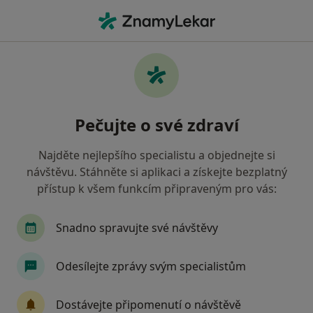
Hla
Ústí nad Labem, ústecký
Filtry
• 1
Mapa
Ústí nad Labem
Pečujte o své zdraví
Jak řadíme výsledky vyhledávání?
Najděte nejlepšího specialistu a objednejte si
návštěvu. Stáhněte si aplikaci a získejte bezplatný
Jakého specialistu hledáte?
přístup k všem funkcím připraveným pro vás:
Chirurg
Internista
Dermatolog
Prakt
Snadno spravujte své návštěvy
Odesílejte zprávy svým specialistům
Dostávejte připomenutí o návštěvě