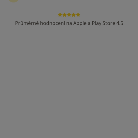
Průměrné hodnocení na Apple a Play Store 4.5
KDP NADĚJE s.r.o.
Velká Hradební 2/484, Ústí nad Labem
•
Mapa
KDP NADĚJE s.r.o.
Tato klinika nemá specialisty s dostupnými termíny v online kalendáři
Zobrazit profil
Kožní sanatorium, s.r.o.