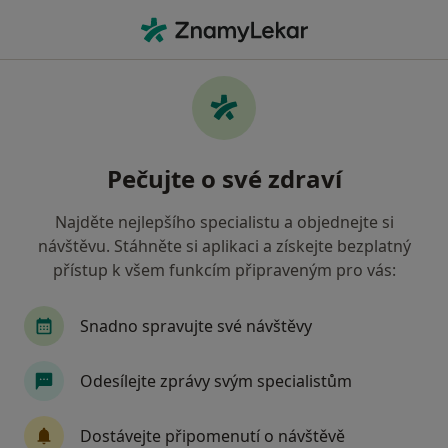
Hla
Ortopedie • Ostrava-Jih, Ostrava, moravskoslezský
Filtry
• 1
Mapa
Ortopedie Ostrava-Jih, Ostrava
Pečujte o své zdraví
Jak řadíme výsledky vyhledávání?
Najděte nejlepšího specialistu a objednejte si
návštěvu. Stáhněte si aplikaci a získejte bezplatný
Jakou pojišťovnu máte?
přístup k všem funkcím připraveným pro vás:
Zdravotní pojišťovna ministerstva vnitra ČR
V
Snadno spravujte své návštěvy
Odesílejte zprávy svým specialistům
Dostávejte připomenutí o návštěvě