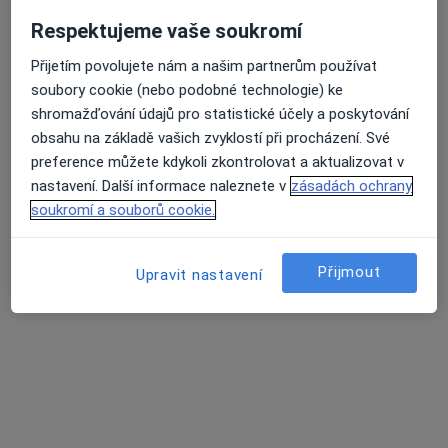
Respektujeme vaše soukromí
Cleopatra Clinic - Klinika Plastické
Chirurgie s.r.o. Ostrava
Přijetím povolujete nám a našim partnerům používat
·
Více
soubory cookie (nebo podobné technologie) ke
Ortoped, Anesteziolog, Plastický chirurg
shromažďování údajů pro statistické účely a poskytování
29 názorů
obsahu na základě vašich zvyklostí při procházení. Své
preference můžete kdykoli zkontrolovat a aktualizovat v
Adresa 1
Adresa 2
nastavení. Další informace naleznete v
zásadách ochrany
soukromí a souborů cookie.
Poliklinika Dr. Martínka 7 (Ambulance), Ostrava
•
Mapa
Cleopatra Clinic - Klinika Plastické Chirurgie s.r.o. Ostrava
Přijmout
Tato klinika nemá specialisty s dostupnými termíny v online kalendáři
Upravit nastavení
Zobrazit profil