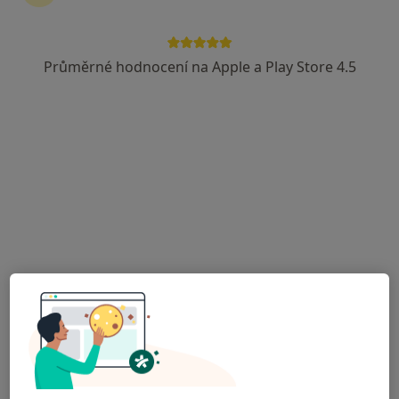
Průměrné hodnocení na Apple a Play Store 4.5
Arthro Biotherapy s.r.o., traumatologie
Ortoped, Praktický lékař
1 názor
Tyršova 9/1832, Ostrava
•
Mapa
Arthro Biotherapy s.r.o., traumatologie
Tato klinika nemá specialisty s dostupnými termíny v online kalendáři
Zobrazit profil