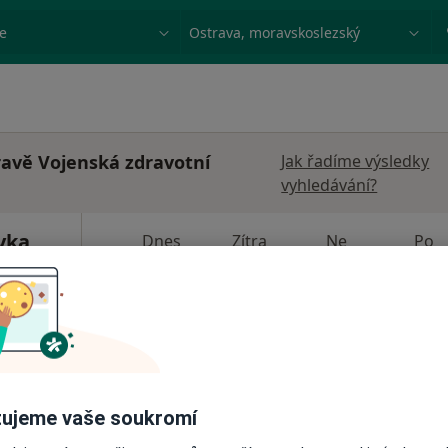
ace, nemoc nebo příjmení
Město nebo region
ravě Vojenská zdravotní
Jak řadíme výsledky
vyhledávání?
vka
Dnes
Zítra
Ne
Po
7 Srpen
8 Srpen
9 Srpen
10 Srpe
·
Více
rg
Online rezervace termínu není k dispozic
Zobrazit profil
ujeme vaše soukromí