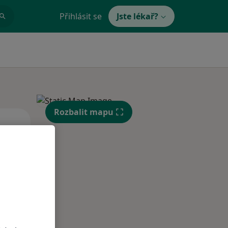
Přihlásit se
Jste lékař?
Rozbalit mapu
Út
St
Čt
n
11 Srpen
12 Srpen
13 Srpen
i