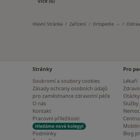
Více (6)
Více v kategorii: recbox_title_facility
Hlavní Stránka
Zařízení
Ortopedie
Ostra
Změna měs
Stránky
Pro pa
Soukromí a soubory cookies
Lékaři
Zásady ochrany osobních údajů
Zdravot
pro zaměstnance zdravotní péče
Otázky
O nás
Služby
Kontakt
Nemoc
Pracovní příležitosti
Centr
Mobilní
Hledáme nové kolegy!
Podmínky
Blog p