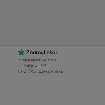
y_insurance
Kontakt
ZnamyLekar - Hlavní stránka
ZnanyLekarz Sp. z o.o.
ul. Kolejowa 5/7
01-217 Warszawa, Polska