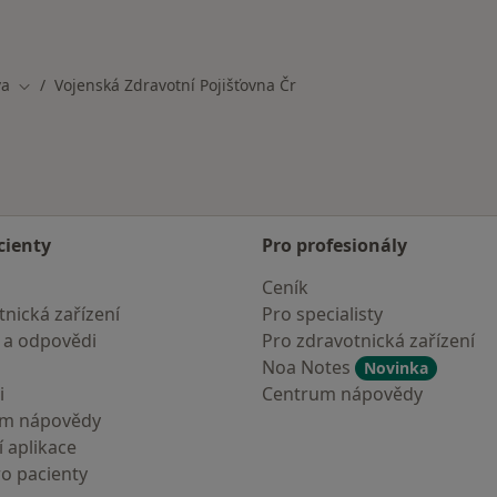
_specialization_city_insurance_facility_specialization_cit
va
Vojenská Zdravotní Pojišťovna Čr
ta
Změna města
cienty
Pro profesionály
Ceník
nická zařízení
Pro specialisty
 a odpovědi
Pro zdravotnická zařízení
Noa Notes
Novinka
i
Centrum nápovědy
um nápovědy
 aplikace
ro pacienty