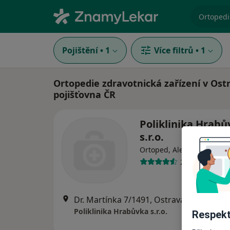
specializ
Pojištění
•
1
Více filtrů
•
1
Ortopedie zdravotnická zařízení v Ost
pojišťovna ČR
Poliklinika Hrabů
s.r.o.
Ortoped, Alergolog, Chiru
236 názorů
Dr. Martínka 7/1491, Ostrava
•
Mapa
Poliklinika Hrabůvka s.r.o.
Respekt