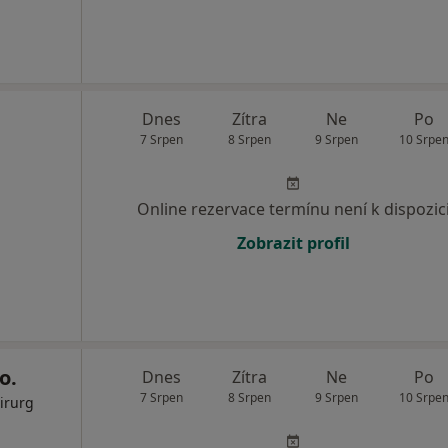
Dnes
Zítra
Ne
Po
7 Srpen
8 Srpen
9 Srpen
10 Srpe
Online rezervace termínu není k dispozic
Zobrazit profil
o.
Dnes
Zítra
Ne
Po
7 Srpen
8 Srpen
9 Srpen
10 Srpe
irurg