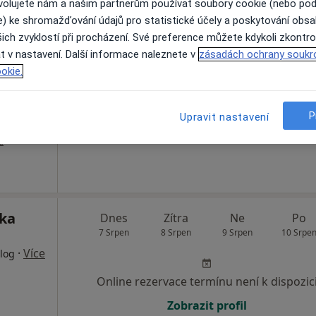
ovolujete nám a našim partnerům používat soubory cookie (nebo po
e) ke shromažďování údajů pro statistické účely a poskytování obs
Dnes
Zítra
Ne
Po
ich zvyklostí při procházení. Své preference můžete kdykoli zkontro
k
7 Srpen
8 Srpen
9 Srpen
10 Srpe
t v nastavení. Další informace naleznete v
zásadách ochrany soukr
·
irurg
okie.
Online rezervace termínu není k dispozic
P
Upravit nastavení
Zobrazit profil
a
ika
Dnes
Zítra
Ne
Po
7 Srpen
8 Srpen
9 Srpen
10 Srpe
·
Více
log
Online rezervace termínu není k dispozic
Zobrazit profil