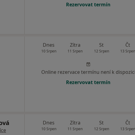
Rezervovat termín
Dnes
Zítra
St
Čt
10 Srpen
11 Srpen
12 Srpen
13 Srpe
Online rezervace termínu není k dispozic
Rezervovat termín
ová
Dnes
Zítra
St
Čt
10 Srpen
11 Srpen
12 Srpen
13 Srpe
íce