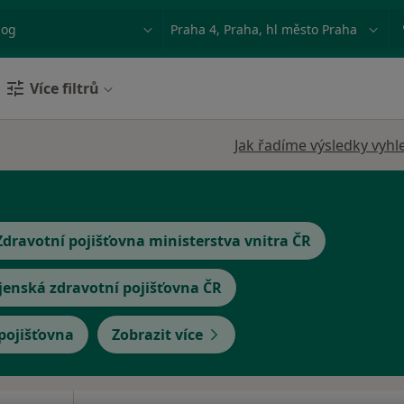
ace, nemoc nebo příjmení
Město nebo region
Více filtrů
Jak řadíme výsledky vyhl
Zdravotní pojišťovna ministerstva vnitra ČR
jenská zdravotní pojišťovna ČR
 pojišťovna
Zobrazit více