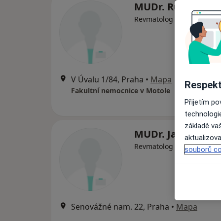
MUDr. Rudolf Hor
Revmatolog
V Úvalu 1/84, Praha
•
Mapa
Respekt
Fakultní nemocnice v Motole
Přijetím p
technologi
základě vaš
MUDr. Jana Kucha
aktualizova
Revmatolog
souborů co
Senovážné nam. 22, Praha
•
Mapa