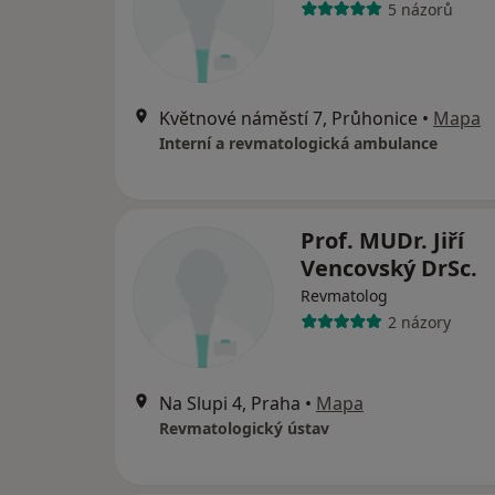
5 názorů
Květnové náměstí 7, Průhonice
•
Mapa
Interní a revmatologická ambulance
Prof. MUDr. Jiří
Vencovský DrSc.
Revmatolog
2 názory
Na Slupi 4, Praha
•
Mapa
Revmatologický ústav