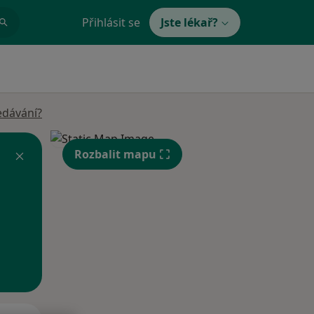
Přihlásit se
Jste lékař?
edávání?
Rozbalit mapu