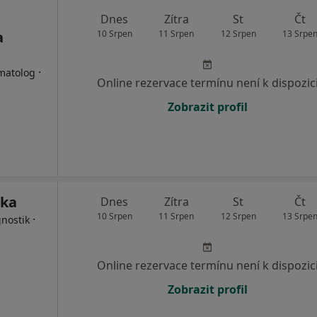
Dnes
Zítra
St
Čt
a
10 Srpen
11 Srpen
12 Srpen
13 Srpe
·
matolog
Online rezervace termínu není k dispozic
Zobrazit profil
ika
Dnes
Zítra
St
Čt
10 Srpen
11 Srpen
12 Srpen
13 Srpe
·
nostik
Online rezervace termínu není k dispozic
Zobrazit profil