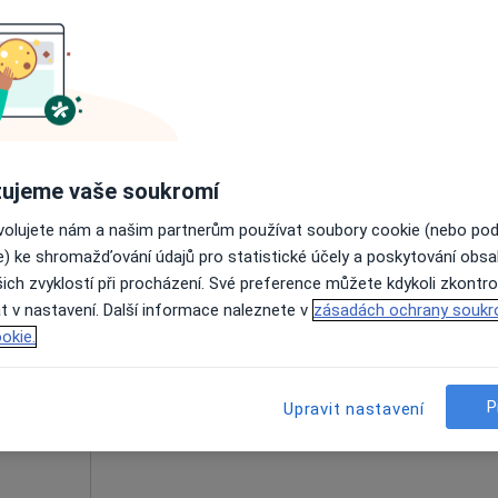
váth
Dnes
Zítra
St
Čt
10 Srpen
11 Srpen
12 Srpen
13 Srpe
Online rezervace termínu není k dispozic
Rezervovat termín
ujeme vaše soukromí
ovolujete nám a našim partnerům používat soubory cookie (nebo po
e) ke shromažďování údajů pro statistické účely a poskytování obs
ich zvyklostí při procházení. Své preference můžete kdykoli zkontro
rská
Dnes
Zítra
St
Čt
t v nastavení. Další informace naleznete v
zásadách ochrany soukr
10 Srpen
11 Srpen
12 Srpen
13 Srpe
okie.
Online rezervace termínu není k dispozic
P
Upravit nastavení
Rezervovat termín