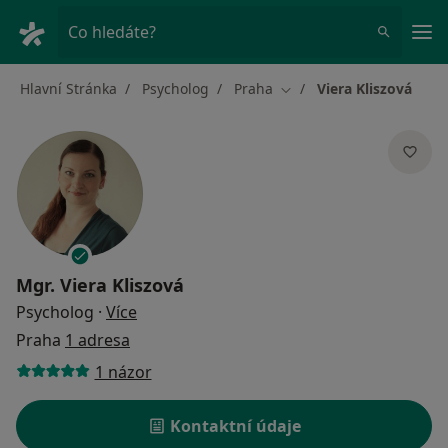
Hla
Co hledáte?
Hlavní Stránka
Psycholog
Praha
Viera Kliszová
Změna města
Mgr.
Viera Kliszová
o specializacích
Psycholog
·
Více
Praha
1 adresa
1 názor
Kontaktní údaje