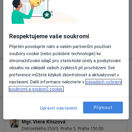
a11
Nízké sebevědomí
Deprese
Poruchy spánku
+5
ohrožené domácím násilím, psychodiagnostika,
působení na oddělení lidských zdrojů a kurzy
Pacienti, které ošetřuji
zaměřené na osobnostní rozvoj.
Pro zkvalitňování své práce se stále věnuji dalšímu
Dospělí
vzdělávání a průběžně také podstupuji supervizi. Jsem
Respektujeme vaše soukromí
členem České asociace pro psychoterapii.
Více
Přijetím povolujete nám a našim partnerům používat
o zkušenostech
soubory cookie (nebo podobné technologie) ke
shromažďování údajů pro statistické účely a poskytování
Služby a ceník služeb
obsahu na základě vašich zvyklostí při procházení. Své
preference můžete kdykoli zkontrolovat a aktualizovat v
nastavení. Další informace naleznete v
zásadách ochrany
Jak fungují ceny?
soukromí a souborů cookie.
Adresa
Přijmout
Upravit nastavení
Mgr. Viera Kliszová
Ostrovského 253/3,
Praha 5
,
Praha
150 00