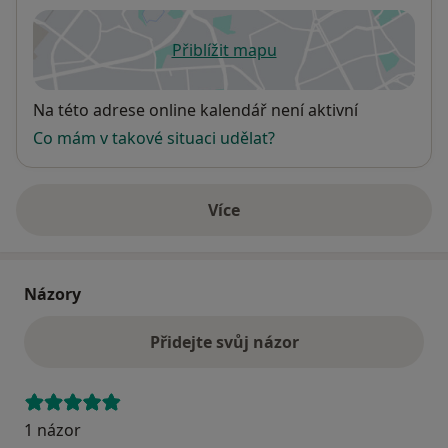
Přiblížit mapu
se otevře v nové záložce
Dostupnost
Na této adrese online kalendář není aktivní
Co mám v takové situaci udělat?
Více
o adrese
Názory
Přidejte svůj názor
1 názor