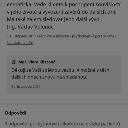
empatická. Vede klienta k pochopení souvislostí
v jeho životě a vyvození závěrů do dalších dní.
Má také zájem sledovat jeho další vývoj.
Ing. Václav Volenec
10. listopadu 2017
•
Mgr. Viera Kliszová
•
psychologické poradenství
•
podle názoru uživatele Váš účet byl odstraněn
Nahlásit zneužití
Mgr. Viera Kliszová
Děkuji za Vaši zpětnou vazbu. A možná v těch
dalších dnech znovu na shledanou.
15. listopadu 2017
Odpovědi
3 odpovědí poskytnutých lékařem na otázky pacientů