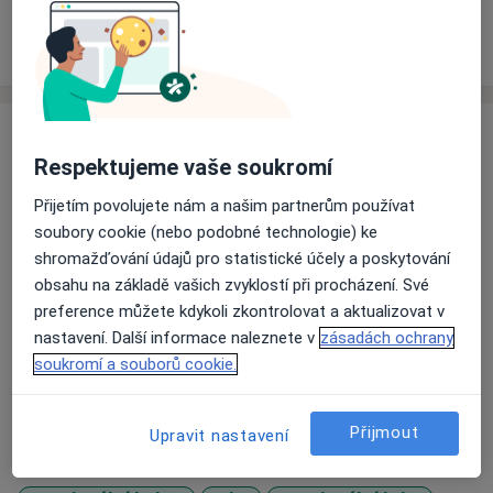
Zkušenosti
Ceník
Adresy
Názory pacientů
Zkušenosti
Respektujeme vaše soukromí
Jsem vystudovaná psycholožka a zároveň
frekventantka psychoterapeutického výcviku v
Přijetím povolujete nám a našim partnerům používat
Daseinsanalytickém směru, který se nese v duchu
soubory cookie (nebo podobné technologie) ke
myšlenky: "Být sám sebou a neztratit druhé, být spolu
shromažďování údajů pro statistické účely a poskytování
s druhými a neztratit sám sebe." Mám za sebou
obsahu na základě vašich zvyklostí při procházení. Své
pětiletou sebezkušenostní část a aktuálně pracuji pod
preference můžete kdykoli zkontrolovat a aktualizovat v
supervizí zkušených kolegů. Uvědomuji si s pokorou,
nastavení. Další informace naleznete v
zásadách ochrany
O mně
jak specifický vztah terapeuta a klienta je, budu se
Více
soukromí a souborů cookie.
snažit vytvořit prostředí plné pochopení, přijetí a
Odborník na:
společně budeme pracovat na změně, která přispěje
Poradenská psychologie
ke zvýšení Vaší spokojenosti.
Přijmout
Upravit nastavení
Hlavní léčená onemocnění