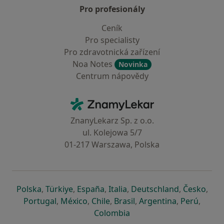
Pro profesionály
Ceník
Pro specialisty
Pro zdravotnická zařízení
Noa Notes
Novinka
Centrum nápovědy
Kontakt
ZnamyLekar - Hlavní stránka
ZnanyLekarz Sp. z o.o.
ul. Kolejowa 5/7
01-217 Warszawa, Polska
se otevře v nové záložce
se otevře v nové záložce
se otevře v nové záložce
se otevře v nové záložce
se otevře v 
se o
Polska
,
Türkiye
,
España
,
Italia
,
Deutschland
,
Česko
,
se otevře v nové záložce
se otevře v nové záložce
se otevře v nové záložce
se otevře v nové záložc
se otevře v 
se ote
Portugal
,
México
,
Chile
,
Brasil
,
Argentina
,
Perú
,
se otevře v nové záložce
Colombia