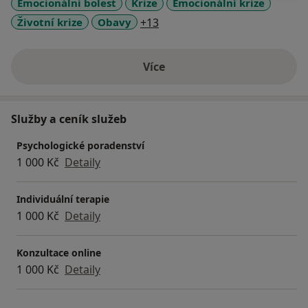
Emocionální bolest
Krize
Emocionální krize
a11y_sr_more_diseases
Životní krize
Obavy
+13
Více
o zkušenostech
Služby a ceník služeb
Psychologické poradenství
1 000 Kč
Detaily
Individuální terapie
1 000 Kč
Detaily
Konzultace online
1 000 Kč
Detaily