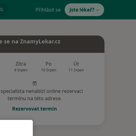
Přihlásit se
Jste lékař?
e se na ZnamyLekar.cz
Zítra
Po
Út
St
Čt
9 Srpen
10 Srpen
11 Srpen
12 Srpen
13 Srp
specialista nenabízí online rezervaci
termínu na této adrese.
Rezervovat termín