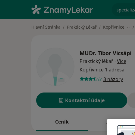
specializ
Hlavní Stránka
Praktický Lékař
Kopřivnice
Změ
MUDr.
Tibor Vicsápi
o sp
Praktický lékař
·
Více
Kopřivnice
1 adresa
3 názory
Kontaktní údaje
Ceník
Adresy