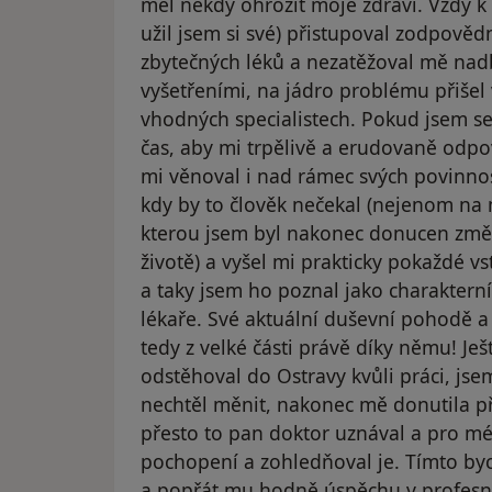
měl někdy ohrozit moje zdraví. Vždy k
užil jsem si své) přistupoval zodpově
zbytečných léků a nezatěžoval mě na
vyšetřeními, na jádro problému přišel
vhodných specialistech. Pokud jsem se 
čas, aby mi trpělivě a erudovaně odpov
mi věnoval i nad rámec svých povinnost
kdy by to člověk nečekal (nejenom na m
kterou jsem byl nakonec donucen změn
životě) a vyšel mi prakticky pokaždé vs
a taky jsem ho poznal jako charaktern
lékaře. Své aktuální duševní pohodě a
tedy z velké části právě díky němu! Ješ
odstěhoval do Ostravy kvůli práci, jse
nechtěl měnit, nakonec mě donutila pří
přesto to pan doktor uznával a pro mé
pochopení a zohledňoval je. Tímto by
a popřát mu hodně úspěchu v profesní