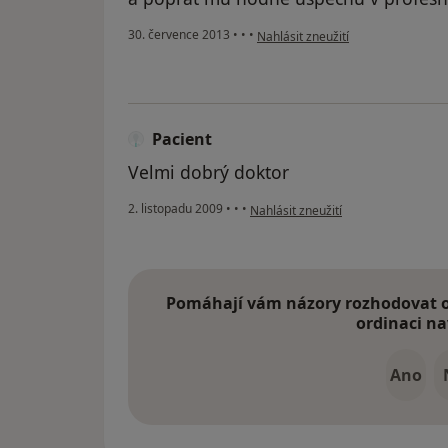
podle názoru uživatele Váš účet b
30. července 2013
•
•
•
Nahlásit zneužití
Pacient
Velmi dobrý doktor
podle názoru uživatele Pacient
2. listopadu 2009
•
•
•
Nahlásit zneužití
Pomáhají vám názory rozhodovat o 
ordinaci na
Ano