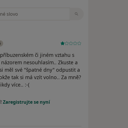
zorech
é
 příbuzenském či jiném vztahu s
 názorem nesouhlasím.. Zkuste a
y si měl své "špatné dny" odpustit a
kže tak si má vzít volno.. Za mně?
dy více.. :-(
dstraněn
í!
Zaregistrujte se nyní