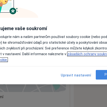
ách nejsou k dispozici
ádné informace o svých službách.
ujeme vaše soukromí
ovolujete nám a našim partnerům používat soubory cookie (nebo po
e) ke shromažďování údajů pro statistické účely a poskytování obs
ich zvyklostí při procházení. Své preference můžete kdykoli zkontro
t v nastavení. Další informace naleznete v
zásadách ochrany soukr
okie.
P
Upravit nastavení
 mapu
 otevře v nové záložce
ní