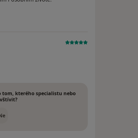
yl odstraněn
tom, kterého specialistu nebo
vštívit?
Ne