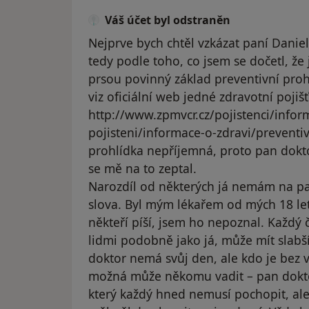
Váš účet byl odstraněn
Nejprve bych chtěl vzkázat paní Danie
tedy podle toho, co jsem se dočetl, že 
prsou povinný základ preventivní prohl
viz oficiální web jedné zdravotní pojiš
http://www.zpmvcr.cz/pojistenci/infor
pojisteni/informace-o-zdravi/preventiv
prohlídka nepříjemná, proto pan dokto
se mě na to zeptal.
Narozdíl od některých já nemám na p
slova. Byl mým lékařem od mých 18 let
někteří píší, jsem ho nepoznal. Každý č
lidmi podobně jako já, může mít slabší
doktor nemá svůj den, ale kdo je bez 
možná může někomu vadit – pan dokt
který každý hned nemusí pochopit, ale