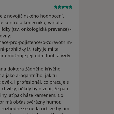
le z novojičínského hodnocení,
je kontrola konečníku, varlat a
ídky (tzv. onkologická prevence) -
ťovny:
mace-pro-pojistence/o-zdravotnim-
ni-prohlidky1/, taky je mi ta
r umožňuje její odmítnutí a vždy
ana doktora žádného křivého
 a jako arogantního, jak tu
lověk, i profesionál, co pracuje s
 chvilky, někdy bylo znát, že pan
viny, ať pak háže kamenem. Co
or má občas svérázný humor,
 rozhodně se nedá říct, že by tím