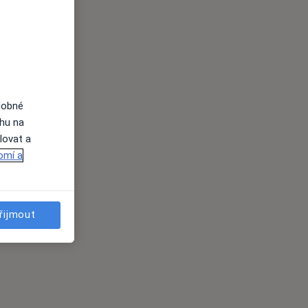
dobné
ahu na
lovat a
omí a
řijmout