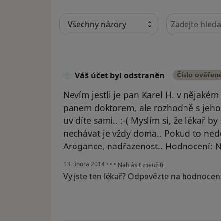
Hledejte v ná
Váš účet byl odstraněn
Číslo ověřen
Nevím jestli je pan Karel H. v nějakém
panem doktorem, ale rozhodně s jeho
uvidíte sami.. :-( Myslím si, že lékař b
nechávat je vždy doma.. Pokud to nedo
Arogance, nadřazenost.. Hodnocení: Nik
podle názoru uživatele Váš účet byl o
13. února 2014
•
•
•
Nahlásit zneužití
Vy jste ten lékař? Odpovězte na hodnocen