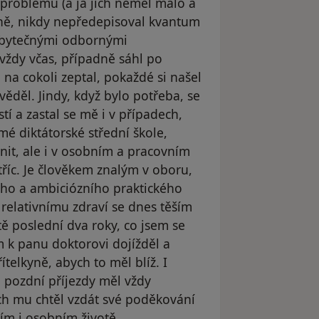
 problému (a já jich neměl málo a
dně, nikdy nepředepisoval kvantum
dbytečnými odbornými
 vždy včas, případně sáhl po
na cokoli zeptal, pokaždé si našel
ěděl. Jindy, když bylo potřeba, se
í a zastal se mě i v případech,
é diktátorské střední škole,
it, ale i v osobním a pracovním
tříc. Je člověkem znalým v oboru,
ího a ambiciózního praktického
 relativnímu zdraví se dnes těším
tě poslední dva roky, co jsem se
m k panu doktorovi dojížděl a
telkyně, abych to měl blíž. I
 pozdní příjezdy měl vždy
ch mu chtěl vzdát své poděkování
m i osobním životě.