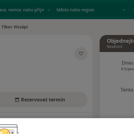
ace, nemoc nebo příjmení
Město nebo region
Tibor Vicsápi
na města
Objednejt
Neaktivní
ecializacích
Dnes
8 Srpen
Tento 
Rezervovat termín
Názory pacientů (3)