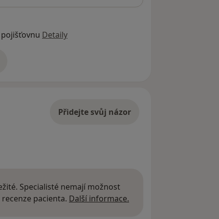
 pojišťovnu
Detaily
adrese
Přidejte svůj názor
žité. Specialisté nemají možnost
Další informace o názor
 recenze pacienta.
Další informace.