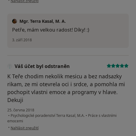
•
Nahlásit zneužití
Mgr. Terra Kasal, M. A.
Petře, mám velkou radost! Díky! :)
3. září 2018
Váš účet byl odstraněn
K Teře chodim nekolik mesicu a bez nadsazky
rikam, ze mi otevrela oci i srdce, a pomohla mi
pochopit vlastni emoce a programy v hlave.
Dekuji
25. června 2018
•
Psychologické poradenství Terra Kasal, M.A.
•
Práce s vlastními
emocemi
podle názoru uživatele Váš účet byl odstraněn
•
Nahlásit zneužití