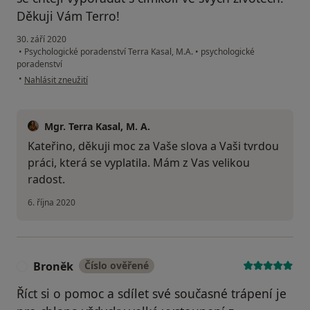
Děkuji Vám Terro!
30. září 2020
•
Psychologické poradenství Terra Kasal, M.A.
•
psychologické
poradenství
podle názoru uživatele Kateřina
•
Nahlásit zneužití
Mgr. Terra Kasal, M. A.
Kateřino, děkuji moc za Vaše slova a Vaši tvrdou
práci, která se vyplatila. Mám z Vas velikou
radost.
6. října 2020
Broněk
Číslo ověřené
B
Říct si o pomoc a sdílet své současné trápení je