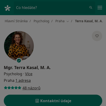
Hla
Co hledáte?
Hlavní Stránka
Psycholog
Praha
Terra Kasal, M. A.
Změna města
Mgr.
Terra Kasal, M. A.
o specializacích
Psycholog
·
Více
Praha
1 adresa
48 názorů
Kontaktní údaje