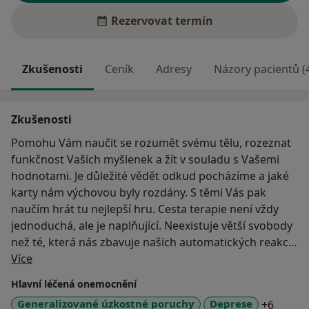
Rezervovat termín
Zkušenosti
Ceník
Adresy
Názory pacientů (
Zkušenosti
Pomohu Vám naučit se rozumět svému tělu, rozeznat
funkčnost Vašich myšlenek a žít v souladu s Vašemi
hodnotami. Je důležité vědět odkud pocházíme a jaké
karty nám výchovou byly rozdány. S těmi Vás pak
naučím hrát tu nejlepší hru. Cesta terapie není vždy
jednoduchá, ale je naplňující. Neexistuje větší svobody
než té, která nás zbavuje našich automatických reakcí
O mně
a nevědomých programů, jež ovlivňují naši životní
Více
spokojenost.
Hlavní léčená onemocnění
a11y_s
Generalizované úzkostné poruchy
Deprese
+6
Jako jednu z hlavních terapeutických metod používám