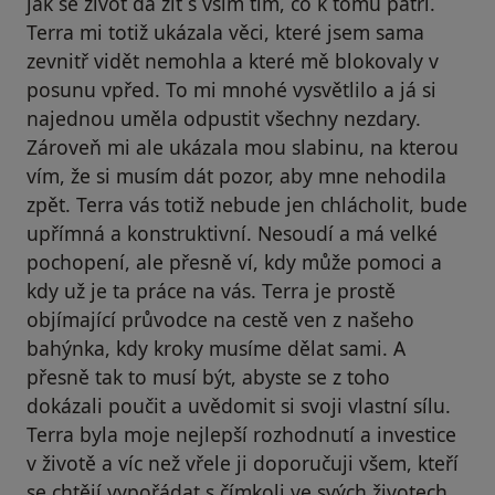
jak se život dá žít s vším tím, co k tomu patří.
Terra mi totiž ukázala věci, které jsem sama
zevnitř vidět nemohla a které mě blokovaly v
posunu vpřed. To mi mnohé vysvětlilo a já si
najednou uměla odpustit všechny nezdary.
Zároveň mi ale ukázala mou slabinu, na kterou
vím, že si musím dát pozor, aby mne nehodila
zpět. Terra vás totiž nebude jen chlácholit, bude
upřímná a konstruktivní. Nesoudí a má velké
pochopení, ale přesně ví, kdy může pomoci a
kdy už je ta práce na vás. Terra je prostě
objímající průvodce na cestě ven z našeho
bahýnka, kdy kroky musíme dělat sami. A
přesně tak to musí být, abyste se z toho
dokázali poučit a uvědomit si svoji vlastní sílu.
Terra byla moje nejlepší rozhodnutí a investice
v životě a víc než vřele ji doporučuji všem, kteří
se chtějí vypořádat s čímkoli ve svých životech.