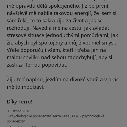
mě opravdu dělá spokojeného. Již po první
návštěvě mě nabila takovou energií, že jsem si
sám řekl, co to sakra žiju za život a jak se
rozhoduji. Navedla mě na cestu, jak zvládat
stresové situace jednoduchými pomůckami, jak
žít, abych byl spokojený a můj život měl smysl.
Vřele doporučuji všem, kteří i třeba jen na
malou chvilku nad sebou zapochybují, aby si
zašli za Terrou popovídat.
Žiju teď naplno, jezdím na divoké vodě a v práci
mě to moc baví.
Díky Terro!
31. srpna 2018
•
Psychologické poradenství Terra Kasal, M.A.
•
psychologické
poradenství
podle názoru uživatele Váš účet byl odstraněn