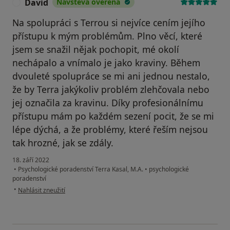
David
Návštěva ověřená
D
Pozn.: Toto není lékařské středisko (např. nemocnice,
Na spolupráci s Terrou si nejvíce cením jejího
poliklinika, atd.)
přístupu k mým problémům. Plno věcí, které
jsem se snažil nějak pochopit, mé okolí
nechápalo a vnímalo je jako kraviny. Během
dvouleté spolupráce se mi ani jednou nestalo,
že by Terra jakýkoliv problém zlehčovala nebo
jej označila za kravinu. Díky profesionálnímu
přístupu mám po každém sezení pocit, že se mi
lépe dýchá, a že problémy, které řeším nejsou
tak hrozné, jak se zdály.
18. září 2022
•
Psychologické poradenství Terra Kasal, M.A.
•
psychologické
poradenství
podle názoru uživatele David
•
Nahlásit zneužití