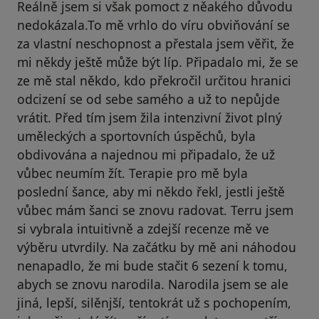
Reálně jsem si však pomoct z něakého důvodu
nedokázala.To mě vrhlo do víru obviňování se
za vlastní neschopnost a přestala jsem věřit, že
mi někdy ještě může být líp. Připadalo mi, že se
ze mě stal někdo, kdo překročil určitou hranici
odcizení se od sebe samého a už to nepůjde
vrátit. Před tím jsem žila intenzivní život plný
uměleckých a sportovních úspěchů, byla
obdivována a najednou mi připadalo, že už
vůbec neumím žít. Terapie pro mě byla
poslední šance, aby mi někdo řekl, jestli ještě
vůbec mám šanci se znovu radovat. Terru jsem
si vybrala intuitivně a zdejší recenze mě ve
výběru utvrdily. Na začátku by mě ani náhodou
nenapadlo, že mi bude stačit 6 sezení k tomu,
abych se znovu narodila. Narodila jsem se ale
jiná, lepší, silěnjší, tentokrát už s pochopením,