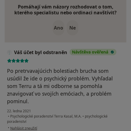
Pomáhají vám názory rozhodovat o tom,
kterého specialistu nebo ordinaci navštívit?
Ano
Ne
Váš účet byl odstraněn
Návštěva ověřená
Po pretrvavajúcich bolestiach brucha som
usúdil že ide o psychický problém. Vyhľadal
som Terru a tá mi odborne sa pomohla
znavigovať vo svojích emóciach, a problém
pominul.
22. ledna 2021
•
Psychologické poradenství Terra Kasal, M.A.
•
psychologické
poradenství
podle názoru uživatele Váš účet byl odstraněn
•
Nahlásit zneužití