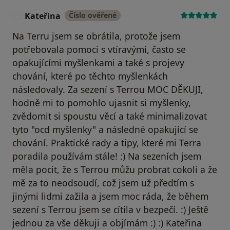
Kateřina
Číslo ověřené
K
Na Terru jsem se obrátila, protože jsem
potřebovala pomoci s vtíravými, často se
opakujícími myšlenkami a také s projevy
chování, které po těchto myšlenkách
následovaly. Za sezení s Terrou MOC DĚKUJI,
hodně mi to pomohlo ujasnit si myšlenky,
zvědomit si spoustu věcí a také minimalizovat
tyto "ocd myšlenky" a následné opakující se
chování. Praktické rady a tipy, které mi Terra
poradila používám stále! :) Na sezeních jsem
měla pocit, že s Terrou můžu probrat cokoli a že
mě za to neodsoudí, což jsem už předtím s
jinými lidmi zažila a jsem moc ráda, že během
sezení s Terrou jsem se cítila v bezpečí. :) Ještě
jednou za vše děkuji a objímám :) :) Kateřina