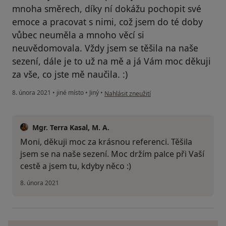
mnoha směrech, díky ní dokážu pochopit své
emoce a pracovat s nimi, což jsem do té doby
vůbec neuměla a mnoho věcí si
neuvědomovala. Vždy jsem se těšila na naše
sezení, dále je to už na mě a já Vám moc děkuji
za vše, co jste mě naučila. :)
podle názoru uživatele MH
8. února 2021
•
jiné místo
•
Jiný
•
Nahlásit zneužití
Mgr. Terra Kasal, M. A.
Moni, děkuji moc za krásnou referenci. Těšila
jsem se na naše sezení. Moc držím palce při Vaší
cestě a jsem tu, kdyby něco :)
8. února 2021