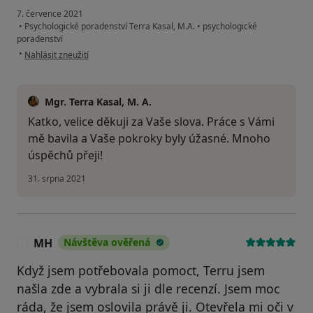
7. července 2021
•
Psychologické poradenství Terra Kasal, M.A.
•
psychologické
poradenství
podle názoru uživatele Kateřina
•
Nahlásit zneužití
Mgr. Terra Kasal, M. A.
Katko, velice děkuji za Vaše slova. Práce s Vámi
mě bavila a Vaše pokroky byly úžasné. Mnoho
úspěchů přeji!
31. srpna 2021
MH
Návštěva ověřená
M
Když jsem potřebovala pomoct, Terru jsem
našla zde a vybrala si ji dle recenzí. Jsem moc
ráda, že jsem oslovila právě ji. Otevřela mi oči v