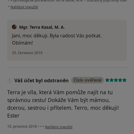
•
Psychologické poradenství Terra Kasal, M.A.
•
současný psychický stav
podle názoru uživatele Váš účet byl odstraněn
•
Nahlásit zneužití
Mgr. Terra Kasal, M. A.
Jani, moc děkuji. Byla radost Vás potkat.
Obímám!
25. července 2019
Váš účet byl odstraněn
Číslo ověřené
Terra je víla, která Vám pomůže najít na tu
správnou cestu! Dokáže Vám být mámou,
dcerou, sestrou i přítelem. Terro, moc děkuji!
Ester
podle názoru uživatele Váš účet byl odstraněn
10. prosince 2018
•
•
•
Nahlásit zneužití