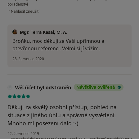
poradenství
podle názoru uživatele Broněk
•
Nahlásit zneužití
Mgr. Terra Kasal, M. A.
Broňku, moc děkuji za Vaši upřímnou a
otevřenou referenci. Velmi si jí vážím.
28. července 2020
Váš účet byl odstraněn
Návštěva ověřená
Děkuji za skvělý osobní přístup, pohled na
situace z jiného úhlu a správné vysvětlení.
Mnoho mi posezení dalo :-)
22. července 2019