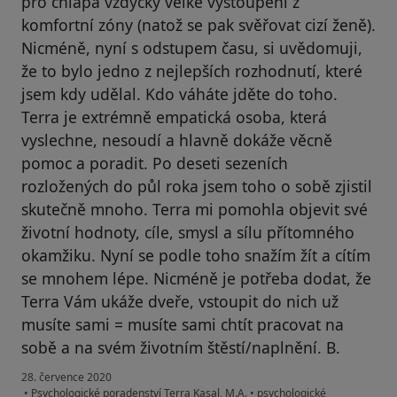
pro chlapa vždycky velké vystoupení z
komfortní zóny (natož se pak svěřovat cizí ženě).
Nicméně, nyní s odstupem času, si uvědomuji,
že to bylo jedno z nejlepších rozhodnutí, které
jsem kdy udělal. Kdo váháte jděte do toho.
Terra je extrémně empatická osoba, která
vyslechne, nesoudí a hlavně dokáže věcně
pomoc a poradit. Po deseti sezeních
rozložených do půl roka jsem toho o sobě zjistil
skutečně mnoho. Terra mi pomohla objevit své
životní hodnoty, cíle, smysl a sílu přítomného
okamžiku. Nyní se podle toho snažím žít a cítím
se mnohem lépe. Nicméně je potřeba dodat, že
Terra Vám ukáže dveře, vstoupit do nich už
musíte sami = musíte sami chtít pracovat na
sobě a na svém životním štěstí/naplnění. B.
28. července 2020
•
Psychologické poradenství Terra Kasal, M.A.
•
psychologické