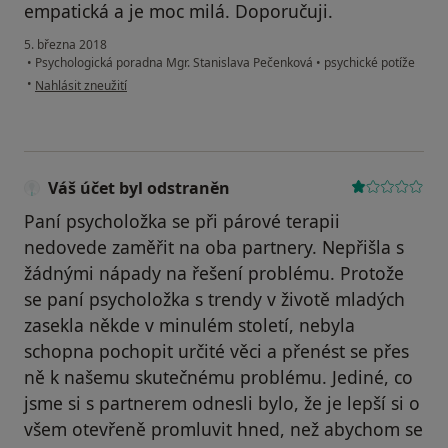
empatická a je moc milá. Doporučuji.
5. března 2018
•
Psychologická poradna Mgr. Stanislava Pečenková
•
psychické potíže
podle názoru uživatele Váš účet byl odstraněn
•
Nahlásit zneužití
Váš účet byl odstraněn
Paní psycholožka se při párové terapii
nedovede zaměřit na oba partnery. Nepřišla s
žádnými nápady na řešení problému. Protože
se paní psycholožka s trendy v životě mladých
zasekla někde v minulém století, nebyla
schopna pochopit určité věci a přenést se přes
ně k našemu skutečnému problému. Jediné, co
jsme si s partnerem odnesli bylo, že je lepší si o
všem otevřeně promluvit hned, než abychom se