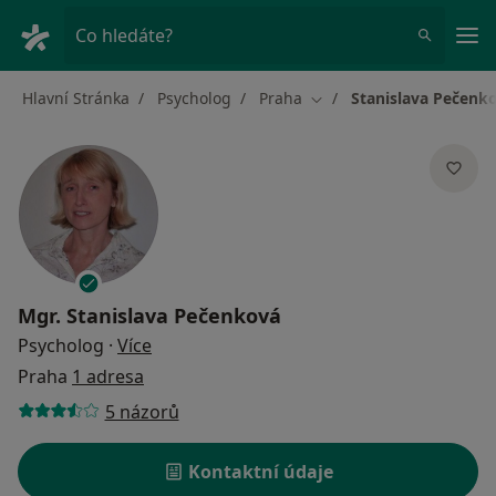
Hla
Co hledáte?
Hlavní Stránka
Psycholog
Praha
Stanislava Pečenk
Změna města
Mgr.
Stanislava Pečenková
o specializacích
Psycholog
·
Více
Praha
1 adresa
5 názorů
Kontaktní údaje