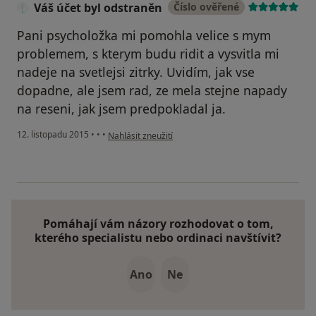
Váš účet byl odstraněn
Číslo ověřené
Pani psycholožka mi pomohla velice s mym
problemem, s kterym budu ridit a vysvitla mi
nadeje na svetlejsi zitrky. Uvidím, jak vse
dopadne, ale jsem rad, ze mela stejne napady
na reseni, jak jsem predpokladal ja.
podle názoru uživatele Váš účet byl odstraněn
12. listopadu 2015
•
•
•
Nahlásit zneužití
Pomáhají vám názory rozhodovat o tom,
kterého specialistu nebo ordinaci navštívit?
Ano
Ne