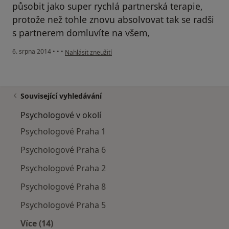
působit jako super rychlá partnerská terapie,
protože než tohle znovu absolvovat tak se radši
s partnerem domluvíte na všem,
podle názoru uživatele Váš účet byl odstraněn
6. srpna 2014
•
•
•
Nahlásit zneužití
Související vyhledávání
Psychologové v okolí
Psychologové Praha 1
Psychologové Praha 6
Psychologové Praha 2
Psychologové Praha 8
Psychologové Praha 5
Více (14)