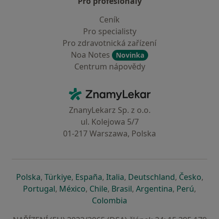
Pro profesionály
Ceník
Pro specialisty
Pro zdravotnická zařízení
Noa Notes
Novinka
Centrum nápovědy
Kontakt
ZnamyLekar - Hlavní stránka
ZnanyLekarz Sp. z o.o.
ul. Kolejowa 5/7
01-217 Warszawa, Polska
se otevře v nové záložce
se otevře v nové záložce
se otevře v nové záložce
se otevře v nové záložce
se otevře v 
se o
Polska
,
Türkiye
,
España
,
Italia
,
Deutschland
,
Česko
,
se otevře v nové záložce
se otevře v nové záložce
se otevře v nové záložce
se otevře v nové záložc
se otevře v 
se ote
Portugal
,
México
,
Chile
,
Brasil
,
Argentina
,
Perú
,
se otevře v nové záložce
Colombia