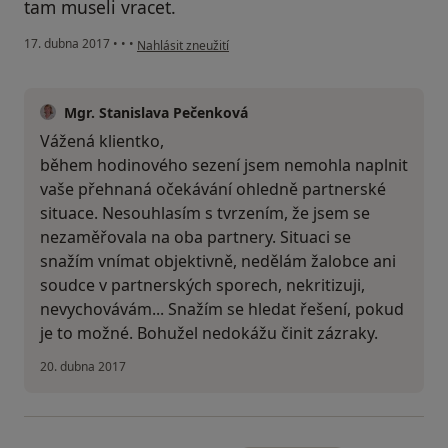
tam museli vracet.
podle názoru uživatele Váš účet byl odstraněn
17. dubna 2017
•
•
•
Nahlásit zneužití
Mgr. Stanislava Pečenková
Vážená klientko,
během hodinového sezení jsem nemohla naplnit
vaše přehnaná očekávání ohledně partnerské
situace. Nesouhlasím s tvrzením, že jsem se
nezaměřovala na oba partnery. Situaci se
snažím vnímat objektivně, nedělám žalobce ani
soudce v partnerských sporech, nekritizuji,
nevychovávám... Snažím se hledat řešení, pokud
je to možné. Bohužel nedokážu činit zázraky.
20. dubna 2017