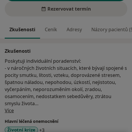
Rezervovat termín
Zkušenosti
Ceník
Adresy
Názory pacientů (
Zkušenosti
Poskytuji individuální poradenství:
- v náročných životních situacích, které bývají spojené s
pocity smutku, lítosti, vzteku, doprovázené stresem,
špatnou náladou, nepohodou, úzkostí, nejistotou,
vyčerpáním, neporozuměním okolí, zradou,
osamocením, nedostatkem sebedůvěry, ztrátou
smyslu života
O mně
- v oblasti mezilidských vztahů (partnerské, manželské,
Více
mezigenerační, kamarádské, pracovní, nevěra
Hlavní léčená onemocnění
partnera), které mohou být doprovázeny konfliktními
a11y_sr_more_diseases
Životní krize
+3
situacemi, neporozuměním, zklamáním, narušují