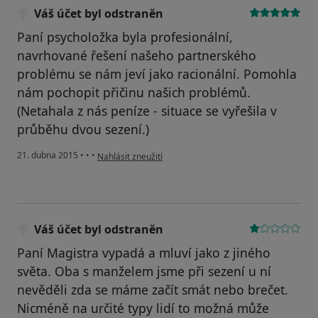
Váš účet byl odstraněn
Paní psycholožka byla profesionální,
navrhované řešení našeho partnerského
problému se nám jeví jako racionální. Pomohla
nám pochopit přičinu našich problémů.
(Netahala z nás peníze - situace se vyřešila v
průběhu dvou sezení.)
podle názoru uživatele Váš účet byl odstraněn
21. dubna 2015
•
•
•
Nahlásit zneužití
Váš účet byl odstraněn
Paní Magistra vypadá a mluví jako z jiného
světa. Oba s manželem jsme při sezení u ní
nevěděli zda se máme začít smát nebo brečet.
Nicméně na určité typy lidí to možná může