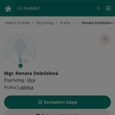
Hla
Co hledáte?
Hlavní Stránka
Psycholog
Praha
Renata Doležalová
Změna města
Mgr.
Renata Doležalová
o specializacích
Psycholog
·
Více
Praha
1 adresa
Kontaktní údaje