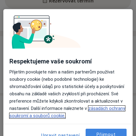
Rezervovat termín
Ceník
Adresy
Názory pacientů
Ceník
Informace o službách a cenách nejsou k dispozici
Respektujeme vaše soukromí
Tento specialista ještě nepřidával žádné informace o
Přijetím povolujete nám a našim partnerům používat
svých službách.
soubory cookie (nebo podobné technologie) ke
shromažďování údajů pro statistické účely a poskytování
obsahu na základě vašich zvyklostí při procházení. Své
preference můžete kdykoli zkontrolovat a aktualizovat v
Adresa
nastavení. Další informace naleznete v
zásadách ochrany
soukromí a souborů cookie.
Ordinace
Jagellonská 1,
Praha
130 00
Přijmout
Upravit nastavení