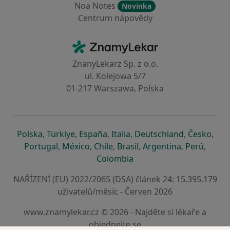
Noa Notes
Novinka
Centrum nápovědy
Kontakt
ZnamyLekar - Hlavní stránka
ZnanyLekarz Sp. z o.o.
ul. Kolejowa 5/7
01-217 Warszawa, Polska
se otevře v nové záložce
se otevře v nové záložce
se otevře v nové záložce
se otevře v nové záložce
se otevře v 
se o
Polska
,
Türkiye
,
España
,
Italia
,
Deutschland
,
Česko
,
se otevře v nové záložce
se otevře v nové záložce
se otevře v nové záložce
se otevře v nové záložc
se otevře v 
se ote
Portugal
,
México
,
Chile
,
Brasil
,
Argentina
,
Perú
,
se otevře v nové záložce
Colombia
NAŘÍZENÍ (EU) 2022/2065 (DSA) článek 24: 15.395.179
uživatelů/měsíc - Červen 2026
www.znamylekar.cz © 2026 - Najděte si lékaře a
objednejte se