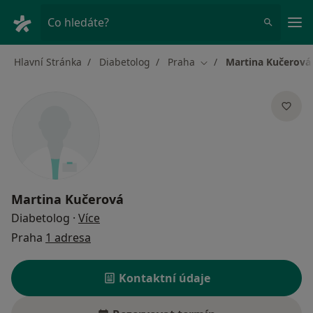
Hla
Co hledáte?
Hlavní Stránka
Diabetolog
Praha
Martina Kučerová
Změna města
Martina Kučerová
o specializacích
Diabetolog
·
Více
Praha
1 adresa
Kontaktní údaje