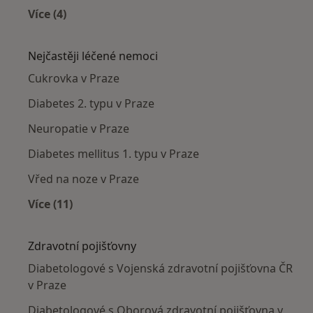
Více (4)
Více v kategorii: Diabetologové v okolí
Nejčastěji léčené nemoci
Cukrovka v Praze
Diabetes 2. typu v Praze
Neuropatie v Praze
Diabetes mellitus 1. typu v Praze
Vřed na noze v Praze
Více (11)
Více v kategorii: Nejčastěji léčené nemoci
Zdravotní pojišťovny
Diabetologové s Vojenská zdravotní pojišťovna ČR
v Praze
Diabetologové s Oborová zdravotní pojišťovna v