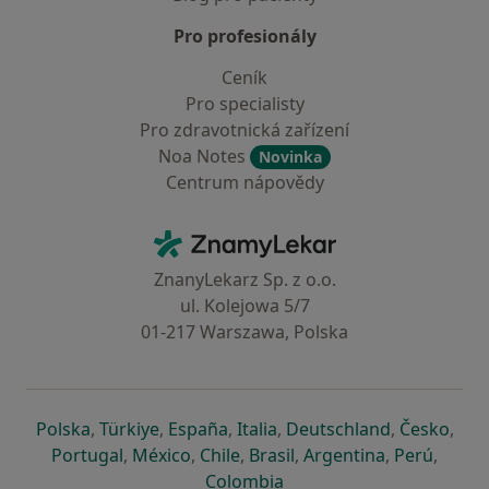
Pro profesionály
Ceník
Pro specialisty
Pro zdravotnická zařízení
Noa Notes
Novinka
Centrum nápovědy
Kontakt
ZnamyLekar - Hlavní stránka
ZnanyLekarz Sp. z o.o.
ul. Kolejowa 5/7
01-217 Warszawa, Polska
se otevře v nové záložce
se otevře v nové záložce
se otevře v nové záložce
se otevře v nové záložce
se otevře v 
se o
Polska
,
Türkiye
,
España
,
Italia
,
Deutschland
,
Česko
,
se otevře v nové záložce
se otevře v nové záložce
se otevře v nové záložce
se otevře v nové záložc
se otevře v 
se ote
Portugal
,
México
,
Chile
,
Brasil
,
Argentina
,
Perú
,
se otevře v nové záložce
Colombia