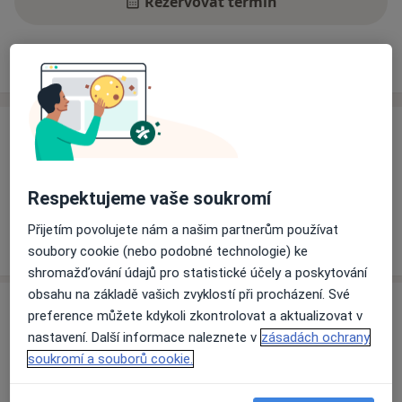
Rezervovat termín
Ceník
Adresy
Názory pacientů
Ceník
Informace o službách a cenách nejsou k dispozici
Tento specialista ještě nepřidával žádné informace o
Respektujeme vaše soukromí
svých službách.
Přijetím povolujete nám a našim partnerům používat
soubory cookie (nebo podobné technologie) ke
shromažďování údajů pro statistické účely a poskytování
obsahu na základě vašich zvyklostí při procházení. Své
Adresa
preference můžete kdykoli zkontrolovat a aktualizovat v
nastavení. Další informace naleznete v
zásadách ochrany
Poliklinika Mazurská
soukromí a souborů cookie.
Mazurská 484/2,
Praha
181 00