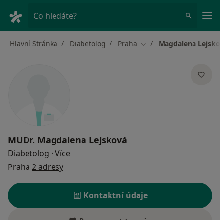
Hla
Co hledáte?
Hlavní Stránka
Diabetolog
Praha
Magdalena Lejsk
Změna města
MUDr.
Magdalena Lejsková
o specializacích
Diabetolog
·
Více
Praha
2 adresy
Kontaktní údaje