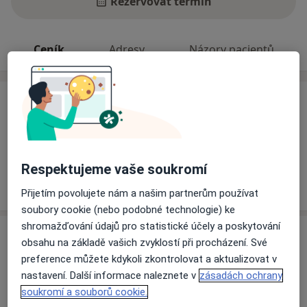
Rezervovat termín
Ceník
Adresy
Názory pacientů
Ceník
Informace o službách a cenách nejsou k dispozici
Tento specialista ještě nepřidával žádné informace o
svých službách.
Respektujeme vaše soukromí
Přijetím povolujete nám a našim partnerům používat
soubory cookie (nebo podobné technologie) ke
shromažďování údajů pro statistické účely a poskytování
Adresy (2)
obsahu na základě vašich zvyklostí při procházení. Své
preference můžete kdykoli zkontrolovat a aktualizovat v
Adresa 1
Adresa 2
nastavení. Další informace naleznete v
zásadách ochrany
soukromí a souborů cookie.