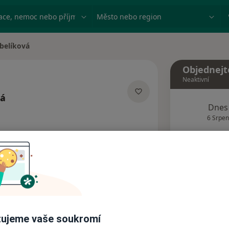
ace, nemoc nebo příjmení
Město nebo region
belíková
Objednejt
Neaktivní
vá
Dnes
lizacích
6 Srpen
Tento 
Rezervovat termín
Adresy
Názory pacientů
ujeme vaše soukromí