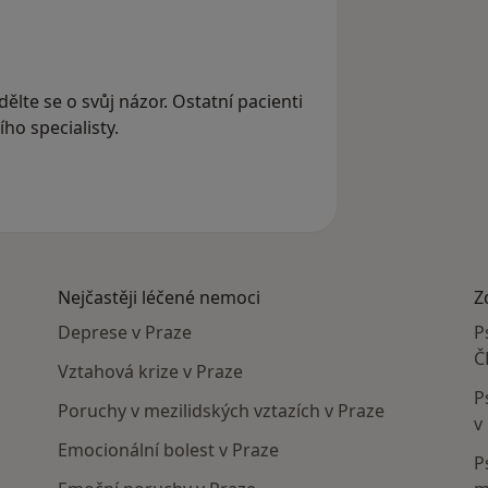
dělte se o svůj názor. Ostatní pacienti
ho specialisty.
Nejčastěji léčené nemoci
Z
Deprese v Praze
P
Č
Vztahová krize v Praze
P
Poruchy v mezilidských vztazích v Praze
v
Emocionální bolest v Praze
P