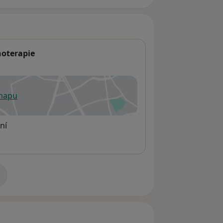
hoterapie
 mapu
 otevře v nové záložce
ní
adrese