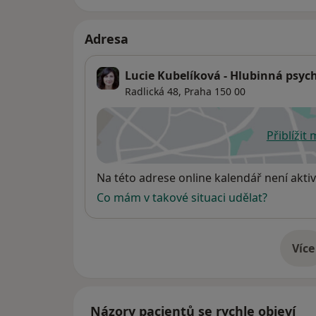
Adresa
Lucie Kubelíková - Hlubinná psyc
Radlická 48,
Praha
150 00
Přiblížit
se
Dostupnost
Na této adrese online kalendář není aktiv
Co mám v takové situaci udělat?
Více
o 
Názory pacientů se rychle objeví