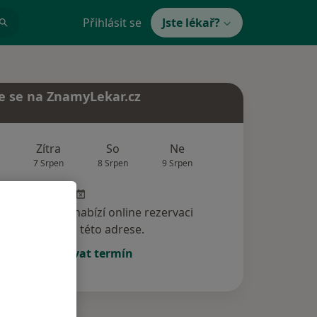
Přihlásit se
Jste lékař?
e se na ZnamyLekar.cz
Zítra
So
Ne
Po
Út
7 Srpen
8 Srpen
9 Srpen
10 Srpen
11 Srp
specialista nenabízí online rezervaci
termínu na této adrese.
Rezervovat termín