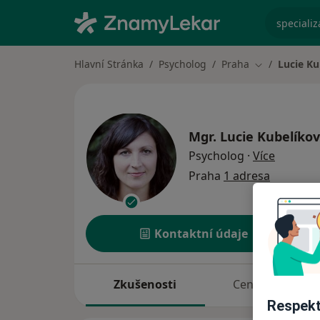
specializ
Hlavní Stránka
Psycholog
Praha
Lucie Ku
Změna města
Mgr.
Lucie Kubelíko
o specia
Psycholog
·
Více
Praha
1 adresa
Kontaktní údaje
Zkušenosti
Ceník
Respekt