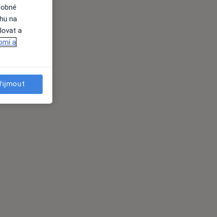
dobné
ahu na
lovat a
omí a
řijmout