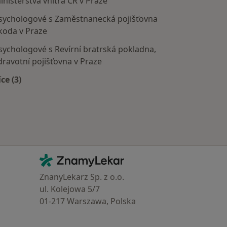
inisterstva vnitra ČR v Praze
sychologové s Zaměstnanecká pojišťovna
koda v Praze
sychologové s Revírní bratrská pokladna,
dravotní pojišťovna v Praze
íce (3)
Více v kategorii: Zdravotní pojišťovny
Kontakt
ZnamyLekar - Hlavní stránka
ZnanyLekarz Sp. z o.o.
ul. Kolejowa 5/7
01-217 Warszawa, Polska