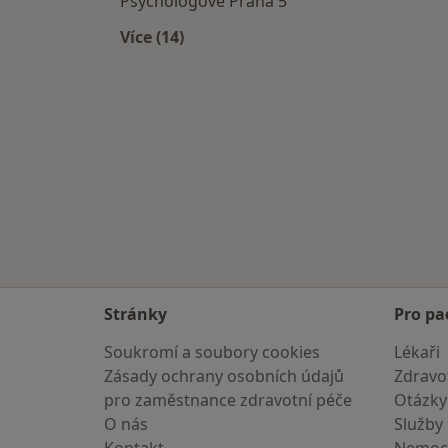
Psychologové Praha 5
Více (14)
Více v kategorii: Psychologové v okolí
Stránky
Pro pa
Soukromí a soubory cookies
Lékaři
Zásady ochrany osobních údajů
Zdravot
pro zaměstnance zdravotní péče
Otázky
O nás
Služby