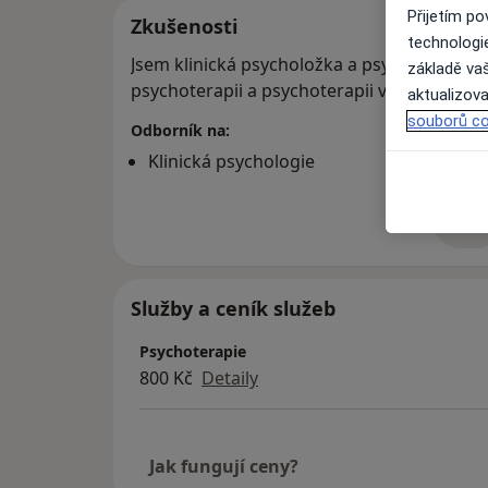
Přijetím p
Zkušenosti
technologi
Jsem klinická psycholožka a psychoterapeu
základě vaš
psychoterapii a psychoterapii v přírodě. Ví
aktualizova
souborů co
Odborník na:
Klinická psychologie
Více
o 
Služby a ceník služeb
Psychoterapie
800 Kč
Detaily
Jak fungují ceny?