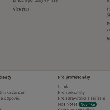
Emoční poruchy v Praze
m
Více (15)
P
Více v kategorii: Nejčastěji léčené nemoci
Š
P
z
V
cienty
Pro profesionály
Ceník
nická zařízení
Pro specialisty
 a odpovědi
Pro zdravotnická zařízení
Noa Notes
Novinka