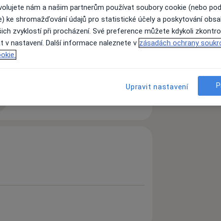
ovolujete nám a našim partnerům používat soubory cookie (nebo po
e) ke shromažďování údajů pro statistické účely a poskytování obs
tka. Nabízím hlubinně orientovanou
ich zvyklostí při procházení. Své preference můžete kdykoli zkontro
ce info na www.luciekubelikova.cz
t v nastavení. Další informace naleznete v
zásadách ochrany soukr
okie.
P
Upravit nastavení
zkušenostech