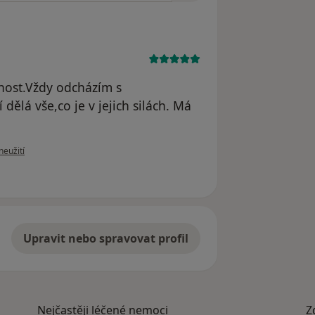
nost.Vždy odcházím s
dělá vše,co je v jejich silách. Má
ru uživatele Norbert Želina
neužití
Upravit nebo spravovat profil
Nejčastěji léčené nemoci
Z