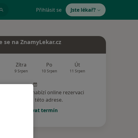
Přihlásit se
Jste lékař?
e se na ZnamyLekar.cz
Zítra
Po
Út
St
Čt
9 Srpen
10 Srpen
11 Srpen
12 Srpen
13 Srp
specialista nenabízí online rezervaci
termínu na této adrese.
Rezervovat termín