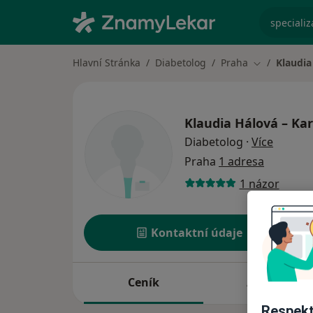
specializ
Hlavní Stránka
Diabetolog
Praha
Klaudia
Změna měst
Klaudia Hálová – Kar
o speci
Diabetolog
·
Více
Praha
1 adresa
1 názor
Kontaktní údaje
Ceník
Adresy
Respekt