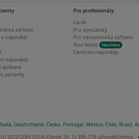
cienty
Pro profesionály
Ceník
nická zařízení
Pro specialisty
 a odpovědi
Pro zdravotnická zařízení
Noa Notes
Novinka
i
Centrum nápovědy
um nápovědy
 aplikace
ro pacienty
záložce
 v nové záložce
e otevře v nové záložce
se otevře v nové záložce
se otevře v nové záložce
se otevře v nové záložce
se otevře v nové záložc
se otevře v nov
se otevře
se 
Italia
,
Deutschland
,
Česko
,
Portugal
,
México
,
Chile
,
Brasil
,
A
U) 2022/2065 (DSA) článek 24: 15.395.179 uživatelů/měsíc -