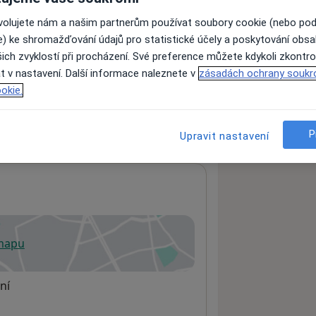
ovolujete nám a našim partnerům používat soubory cookie (nebo po
e) ke shromažďování údajů pro statistické účely a poskytování obs
ách nejsou k dispozici
ich zvyklostí při procházení. Své preference můžete kdykoli zkontro
ádné informace o svých službách.
t v nastavení. Další informace naleznete v
zásadách ochrany soukr
okie.
P
Upravit nastavení
 mapu
 otevře v nové záložce
ní