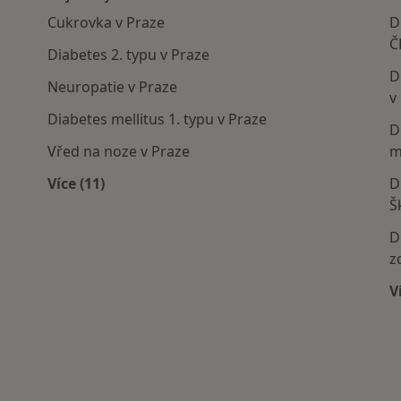
Cukrovka v Praze
D
Č
Diabetes 2. typu v Praze
D
Neuropatie v Praze
v
Diabetes mellitus 1. typu v Praze
D
Vřed na noze v Praze
m
Více (11)
D
í
Více v kategorii: Nejčastěji léčené nemoci
Š
D
z
V