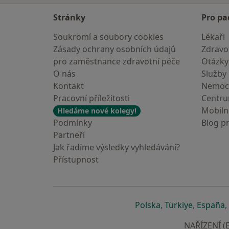
Stránky
Pro pa
Soukromí a soubory cookies
Lékaři
Zásady ochrany osobních údajů
Zdravot
pro zaměstnance zdravotní péče
Otázky
O nás
Služby
Kontakt
Nemoc
Pracovní příležitosti
Centr
Mobilní
Hledáme nové kolegy!
Podmínky
Blog p
Partneři
Jak řadíme výsledky vyhledávání?
Přístupnost
se otevře v nové 
se otevře
s
Polska
,
Türkiye
,
España
,
NAŘÍZENÍ (E