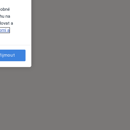
dobné
ahu na
lovat a
omí a
řijmout