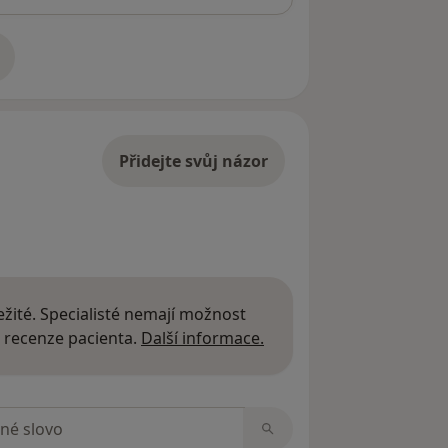
adrese
Přidejte svůj názor
žité. Specialisté nemají možnost
Další informace o názor
 recenze pacienta.
Další informace.
zorech