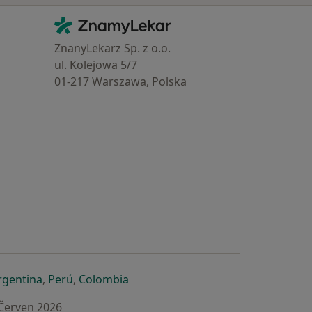
Kontakt
ZnamyLekar - Hlavní stránka
ZnanyLekarz Sp. z o.o.
ul. Kolejowa 5/7
01-217 Warszawa, Polska
e
é záložce
 v nové záložce
otevře v nové záložce
se otevře v nové záložce
se otevře v nové záložce
se otevře v nové záložce
rgentina
,
Perú
,
Colombia
 Červen 2026