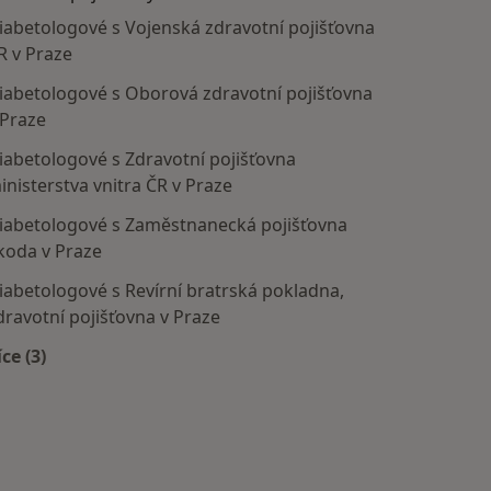
iabetologové s Vojenská zdravotní pojišťovna
R v Praze
iabetologové s Oborová zdravotní pojišťovna
 Praze
iabetologové s Zdravotní pojišťovna
inisterstva vnitra ČR v Praze
iabetologové s Zaměstnanecká pojišťovna
koda v Praze
iabetologové s Revírní bratrská pokladna,
dravotní pojišťovna v Praze
íce (3)
Více v kategorii: Zdravotní pojišťovny