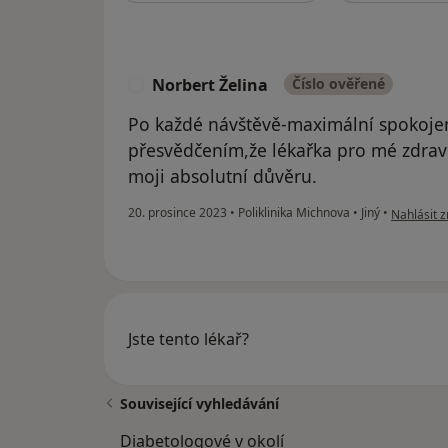
Norbert Želina
Číslo ověřené
N
Po každé návštěvě-maximální spokoje
přesvědčením,že lékařka pro mé zdraví 
moji absolutní důvěru.
podle názo
20. prosince 2023
•
Poliklinika Michnova
•
Jiný
•
Nahlásit z
Jste tento lékař?
Související vyhledávání
Diabetologové v okolí