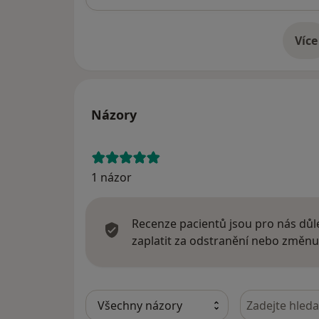
Více
o 
Názory
1 názor
Recenze pacientů jsou pro nás důle
zaplatit za odstranění nebo změnu
Hledejte v ná