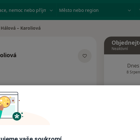
ace, nemoc nebo příjmení
Město nebo region
 Hálová – Karoliová
a
Objednejt
Neaktivní
oliová
alizacích
Dnes
8 Srpen
Tento 
Rezervovat termín
Názory pacientů (1)
ujeme vaše soukromí