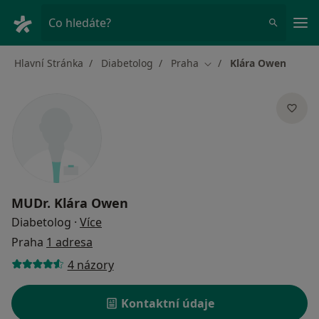
Hla
Co hledáte?
Hlavní Stránka
Diabetolog
Praha
Klára Owen
Změna města
MUDr.
Klára Owen
o specializacích
Diabetolog
·
Více
Praha
1 adresa
4 názory
Kontaktní údaje