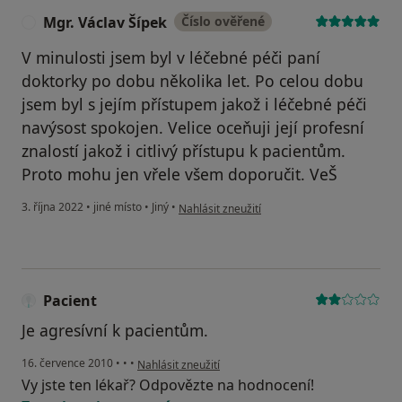
Mgr. Václav Šípek
Číslo ověřené
M
V minulosti jsem byl v léčebné péči paní
doktorky po dobu několika let. Po celou dobu
jsem byl s jejím přístupem jakož i léčebné péči
navýsost spokojen. Velice oceňuji její profesní
znalostí jakož i citlivý přístupu k pacientům.
Proto mohu jen vřele všem doporučit. VeŠ
podle názoru uživatele Mgr. Václav Šípek
3. října 2022
•
jiné místo
•
Jiný
•
Nahlásit zneužití
Pacient
Je agresívní k pacientům.
podle názoru uživatele Pacient
16. července 2010
•
•
•
Nahlásit zneužití
Vy jste ten lékař? Odpovězte na hodnocení!