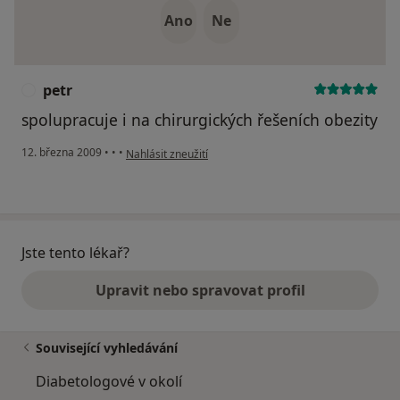
Ano
Ne
petr
P
spolupracuje i na chirurgických řešeních obezity
podle názoru uživatele petr
12. března 2009
•
•
•
Nahlásit zneužití
Jste tento lékař?
Upravit nebo spravovat profil
Související vyhledávání
Diabetologové v okolí