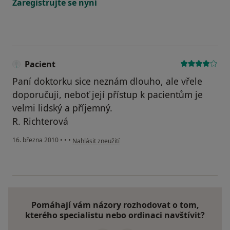
Zaregistrujte se nyní
Pacient
Paní doktorku sice neznám dlouho, ale vřele
doporučuji, neboť její přístup k pacientům je
velmi lidský a příjemný.
R. Richterová
podle názoru uživatele Pacient
16. března 2010
•
•
•
Nahlásit zneužití
Pomáhají vám názory rozhodovat o tom,
kterého specialistu nebo ordinaci navštívit?