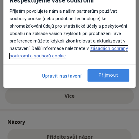
Respektujeme vaše soukromí
Přijetím povolujete nám a našim partnerům používat
Přiblížit mapu
soubory cookie (nebo podobné technologie) ke
se otevře v nové záložce
shromažďování údajů pro statistické účely a poskytování
obsahu na základě vašich zvyklostí při procházení. Své
Dostupnost
Na této adrese online kalendář není aktivní
preference můžete kdykoli zkontrolovat a aktualizovat v
Co mám v takové situaci udělat?
nastavení. Další informace naleznete v
zásadách ochrany
soukromí a souborů cookie.
Způsoby platby (soukromé návštěvy)
Na teto adrese lékař přijímá pacienty na pojišťovnu
Přijmout
Upravit nastavení
Detaily
Více
o adrese
Názory
Přidejte svůj názor