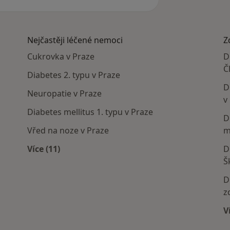
Nejčastěji léčené nemoci
Z
Cukrovka v Praze
D
Č
Diabetes 2. typu v Praze
D
Neuropatie v Praze
v
Diabetes mellitus 1. typu v Praze
D
Vřed na noze v Praze
m
Více (11)
D
í
Více v kategorii: Nejčastěji léčené nemoci
Š
D
z
V