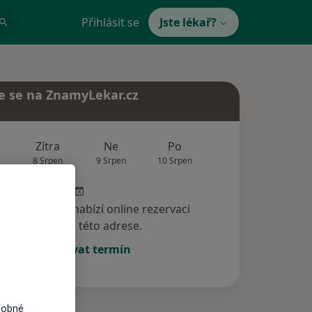
Přihlásit se
Jste lékař?
e se na ZnamyLekar.cz
Zítra
Ne
Po
Út
St
8 Srpen
9 Srpen
10 Srpen
11 Srpen
12 Srp
specialista nenabízí online rezervaci
termínu na této adrese.
Rezervovat termín
dobné