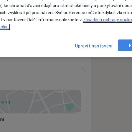
e) ke shromažďování údajů pro statistické účely a poskytování obs
ich zvyklostí při procházení. Své preference můžete kdykoli zkontro
t v nastavení. Další informace naleznete v
zásadách ochrany soukr
ách nejsou k dispozici
okie.
ádné informace o svých službách.
P
Upravit nastavení
 mapu
 otevře v nové záložce
ní