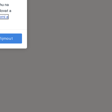
ahu na
lovat a
omí a
řijmout