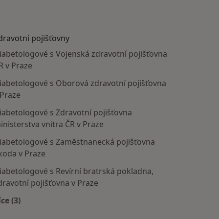
dravotní pojišťovny
iabetologové s Vojenská zdravotní pojišťovna
R v Praze
iabetologové s Oborová zdravotní pojišťovna
 Praze
iabetologové s Zdravotní pojišťovna
inisterstva vnitra ČR v Praze
iabetologové s Zaměstnanecká pojišťovna
koda v Praze
iabetologové s Revírní bratrská pokladna,
dravotní pojišťovna v Praze
íce (3)
Více v kategorii: Zdravotní pojišťovny