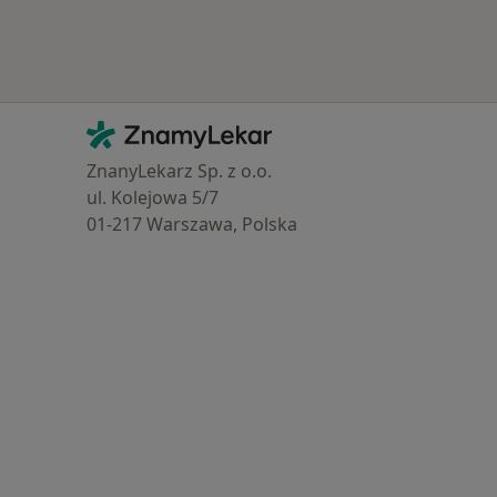
Kontakt
ZnamyLekar - Hlavní stránka
ZnanyLekarz Sp. z o.o.
ul. Kolejowa 5/7
01-217 Warszawa, Polska