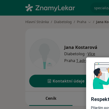
specializ
Hlavní Stránka
Diabetolog
Praha
Jana Ko
Změna měst
Jana Kostarová
o speci
Diabetolog
·
Více
Praha
1 adresa
Kontaktní údaje
Ceník
Adresy
Respekt
Přijetím p