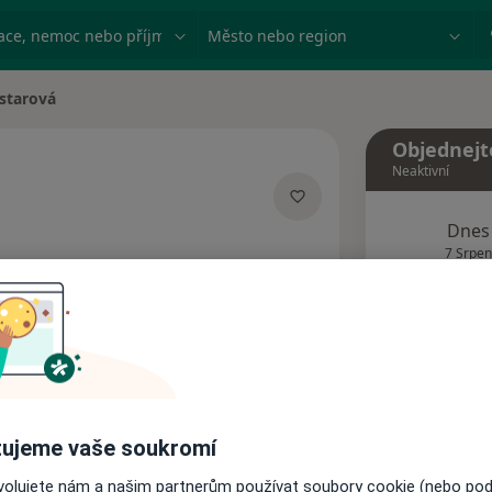
ace, nemoc nebo příjmení
Město nebo region
starová
a
Objednejt
Neaktivní
Dnes
alizacích
7 Srpen
Tento 
Rezervovat termín
Názory pacientů
ujeme vaše soukromí
ovolujete nám a našim partnerům používat soubory cookie (nebo po