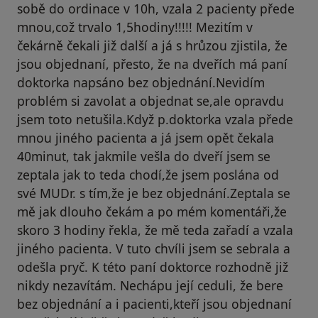
sobě do ordinace v 10h, vzala 2 pacienty přede
mnou,což trvalo 1,5hodiny!!!!! Mezitím v
čekárně čekali již další a já s hrůzou zjistila, že
jsou objednaní, přesto, že na dveřích má paní
doktorka napsáno bez objednání.Nevidím
problém si zavolat a objednat se,ale opravdu
jsem toto netušila.Když p.doktorka vzala přede
mnou jiného pacienta a já jsem opět čekala
40minut, tak jakmile vešla do dveří jsem se
zeptala jak to teda chodí,že jsem poslána od
své MUDr. s tím,že je bez objednání.Zeptala se
mě jak dlouho čekám a po mém komentáři,že
skoro 3 hodiny řekla, že mě teda zařadí a vzala
jiného pacienta. V tuto chvíli jsem se sebrala a
odešla pryč. K této paní doktorce rozhodně již
nikdy nezavítám. Nechápu její ceduli, že bere
bez objednání a i pacienti,kteří jsou objednaní