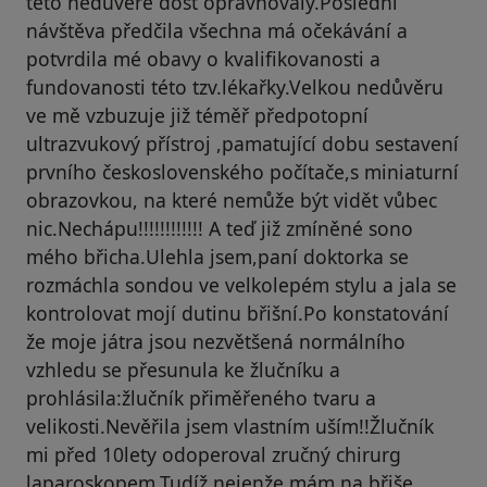
této nedůvěře dost opravňovaly.Poslední
návštěva předčila všechna má očekávání a
potvrdila mé obavy o kvalifikovanosti a
fundovanosti této tzv.lékařky.Velkou nedůvěru
ve mě vzbuzuje již téměř předpotopní
ultrazvukový přístroj ,pamatující dobu sestavení
prvního československého počítače,s miniaturní
obrazovkou, na které nemůže být vidět vůbec
nic.Nechápu!!!!!!!!!!!! A teď již zmíněné sono
mého břicha.Ulehla jsem,paní doktorka se
rozmáchla sondou ve velkolepém stylu a jala se
kontrolovat mojí dutinu břišní.Po konstatování
že moje játra jsou nezvětšená normálního
vzhledu se přesunula ke žlučníku a
prohlásila:žlučník přiměřeného tvaru a
velikosti.Nevěřila jsem vlastním uším!!Žlučník
mi před 10lety odoperoval zručný chirurg
laparoskopem.Tudíž nejenže mám na břiše