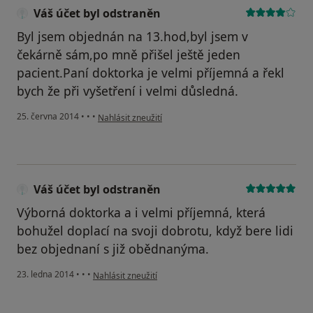
Váš účet byl odstraněn
Byl jsem objednán na 13.hod,byl jsem v
čekárně sám,po mně přišel ještě jeden
pacient.Paní doktorka je velmi příjemná a řekl
bych že při vyšetření i velmi důsledná.
podle názoru uživatele Váš účet byl odstraněn
25. června 2014
•
•
•
Nahlásit zneužití
Váš účet byl odstraněn
Výborná doktorka a i velmi příjemná, která
bohužel doplací na svoji dobrotu, když bere lidi
bez objednaní s již obědnanýma.
podle názoru uživatele Váš účet byl odstraněn
23. ledna 2014
•
•
•
Nahlásit zneužití