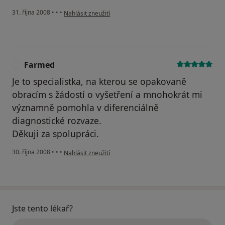
podle názoru uživatele Martina Ulrichová
31. října 2008
•
•
•
Nahlásit zneužití
Farmed
F
Je to specialistka, na kterou se opakovaně
obracím s žádostí o vyšetření a mnohokrát mi
významně pomohla v diferenciálně
diagnostické rozvaze.
Děkuji za spolupráci.
podle názoru uživatele Farmed
30. října 2008
•
•
•
Nahlásit zneužití
Jste tento lékař?