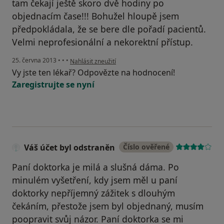
tam čekají ještě skoro dvě hodiny po
objednacím čase!!! Bohužel hloupě jsem
předpokládala, že se bere dle pořadí pacientů.
Velmi neprofesionální a nekorektní přístup.
podle názoru uživatele Váš účet byl odstraněn
25. června 2013
•
•
•
Nahlásit zneužití
Vy jste ten lékař? Odpovězte na hodnocení!
Zaregistrujte se nyní
Váš účet byl odstraněn
Číslo ověřené
Paní doktorka je milá a slušná dáma. Po
minulém vyšetření, kdy jsem měl u paní
doktorky nepříjemný zážitek s dlouhým
čekáním, přestože jsem byl objednaný, musím
poopravit svůj názor. Paní doktorka se mi