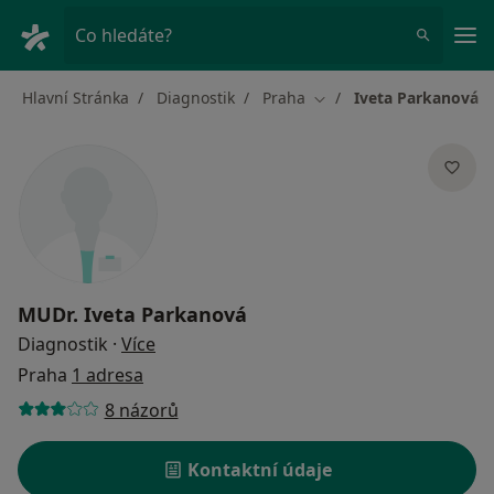
Hla
Co hledáte?
Hlavní Stránka
Diagnostik
Praha
Iveta Parkanová
Změna města
MUDr.
Iveta Parkanová
o specializacích
Diagnostik
·
Více
Praha
1 adresa
8 názorů
Kontaktní údaje