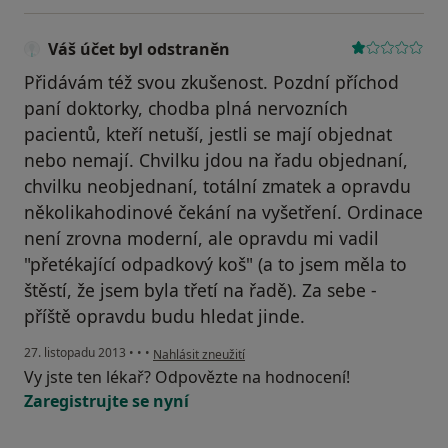
Váš účet byl odstraněn
Přidávám též svou zkušenost. Pozdní příchod
paní doktorky, chodba plná nervozních
pacientů, kteří netuší, jestli se mají objednat
nebo nemají. Chvilku jdou na řadu objednaní,
chvilku neobjednaní, totální zmatek a opravdu
několikahodinové čekání na vyšetření. Ordinace
není zrovna moderní, ale opravdu mi vadil
"přetékající odpadkový koš" (a to jsem měla to
štěstí, že jsem byla třetí na řadě). Za sebe -
příště opravdu budu hledat jinde.
podle názoru uživatele Váš účet byl odstraněn
27. listopadu 2013
•
•
•
Nahlásit zneužití
Vy jste ten lékař? Odpovězte na hodnocení!
Zaregistrujte se nyní