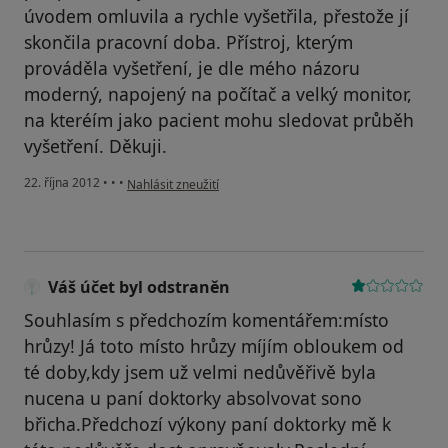
úvodem omluvila a rychle vyšetřila, přestože jí
skončila pracovní doba. Přístroj, kterým
prováděla vyšetření, je dle mého názoru
moderný, napojený na počítač a velký monitor,
na kteréím jako pacient mohu sledovat průběh
vyšetření. Děkuji.
podle názoru uživatele Váš účet byl odstraněn
22. října 2012
•
•
•
Nahlásit zneužití
Váš účet byl odstraněn
Souhlasím s předchozím komentářem:místo
hrůzy! Já toto místo hrůzy míjím obloukem od
té doby,kdy jsem už velmi nedůvěřivě byla
nucena u paní doktorky absolvovat sono
břicha.Předchozí výkony paní doktorky mě k