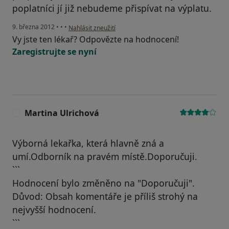
poplatníci jí již nebudeme přispívat na výplatu.
podle názoru uživatele Váš účet byl odstraněn
9. března 2012
•
•
•
Nahlásit zneužití
Vy jste ten lékař? Odpovězte na hodnocení!
Zaregistrujte se nyní
Martina Ulrichová
M
Výborná lekařka, která hlavně zná a
umí.Odborník na pravém místě.Doporučuji.
```
Hodnocení bylo změněno na "Doporučuji".
Důvod: Obsah komentáře je příliš strohý na
nejvyšší hodnocení.
```