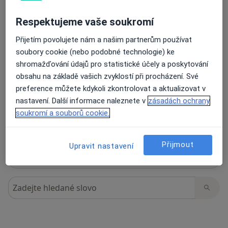
Respektujeme vaše soukromí
Přijetím povolujete nám a našim partnerům používat
8 názorů
soubory cookie (nebo podobné technologie) ke
shromažďování údajů pro statistické účely a poskytování
Recenze pacientů jsou pro nás důležité.
obsahu na základě vašich zvyklostí při procházení. Své
Specialisté nemají možnost zaplatit za
preference můžete kdykoli zkontrolovat a aktualizovat v
odstranění nebo změnu recenze pacienta.
nastavení. Další informace naleznete v
zásadách ochrany
Další informace o názorech
Další informace.
soukromí a souborů cookie.
Přijmout
Upravit nastavení
Hledejte v názorech