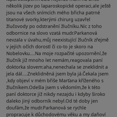
několik jizev po laparoskopické operaci,ale ještě
jsou na všech snímcích mého břicha patrné
titanové svorky,kterými chirurg uzavřel
žlučovody po odstranění žlučníku.Nic z toho
odbornice na slovo vzatá mudr.Parkanová
nevzala v úvahu,můj neexistující žlučník zřejmě
v jejích očích dorostl či co-to je skoro na
Nobelovku....Na moje rozpačité upozornění,že
žlučník již mnoho let nemám,reagovala paní
doktorka slovem:aha,nenechala se zneklidnit a
jela dál....Zneklidněná jsem byla já.Čekala jsem
,kdy objeví v mém břiše Marťana kříženého s
žlučníkem.Odešla jsem s vědomím,že k této
paní doktorce již nikdy nezajdu i kdyby široko
daleko jiný odborník nebyl.Od té doby jen
doufám,že mudr.Parkanová se rychle
propracuje k důchodovému věku a my daňoví