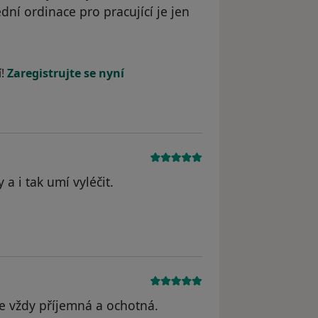
ní ordinace pro pracující je jen
straněn
í!
Zaregistrujte se nyní
 a i tak umí vyléčit.
l odstraněn
e vždy příjemná a ochotná.