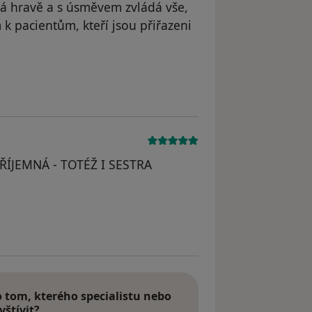
ová hravě a s úsměvem zvládá vše,
 k pacientům, kteří jsou přiřazeni
odstraněn
ÍJEMNÁ - TOTÉŽ I SESTRA
dstraněn
tom, kterého specialistu nebo
vštívit?