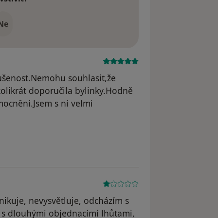
Ne
kušenost.Nemohu souhlasit,že
olikrát doporučila bylinky.Hodně
ocnění.Jsem s ní velmi
dstraněn
ikuje, nevysvětluje, odcházím s
m s dlouhými objednacími lhůtami,