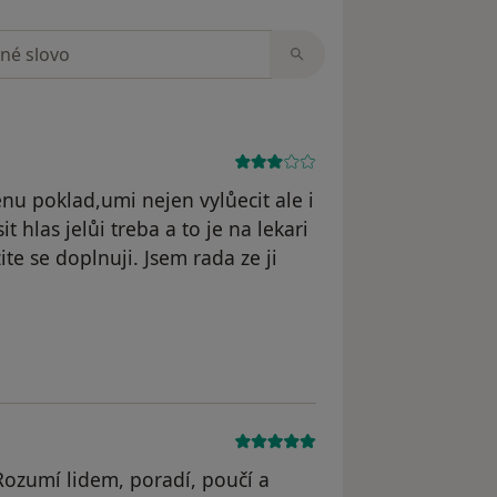
zorech
nu poklad,umi nejen vylůecit ale i
t hlas jelůi treba a to je na lekari
zite se doplnuji. Jsem rada ze ji
odstraněn
 Rozumí lidem, poradí, poučí a