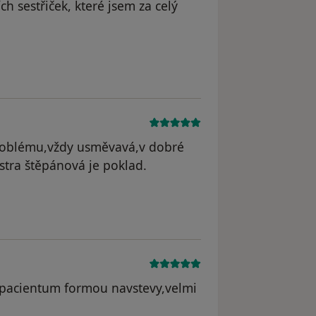
ch sestřiček, které jsem za celý
problému,vždy usměvavá,v dobré
stra štěpánová je poklad.
m pacientum formou navstevy,velmi