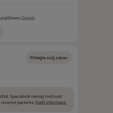
 pojišťovnu
Detaily
adrese
Přidejte svůj názor
žité. Specialisté nemají možnost
Další informace o názor
 recenze pacienta.
Další informace.