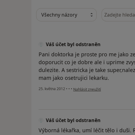
Hledejte v ná
Váš účet byl odstraněn
Pani doktorka je proste pro me jako ze
doporucit co je dobre ale i uprime zvysi
dulezite. A sestricka je take super,nale
mam jako osetrujici lekarku.
podle názoru uživatele Váš účet byl 
25. května 2012
•
•
•
Nahlásit zneužití
Váš účet byl odstraněn
Výborná lékařka, umí léčit tělo i duši.