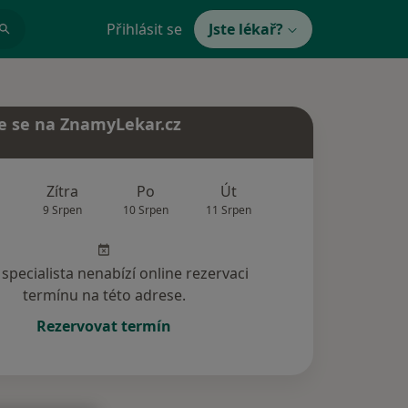
Přihlásit se
Jste lékař?
e se na ZnamyLekar.cz
Zítra
Po
Út
St
Čt
9 Srpen
10 Srpen
11 Srpen
12 Srpen
13 Srp
specialista nenabízí online rezervaci
termínu na této adrese.
Rezervovat termín