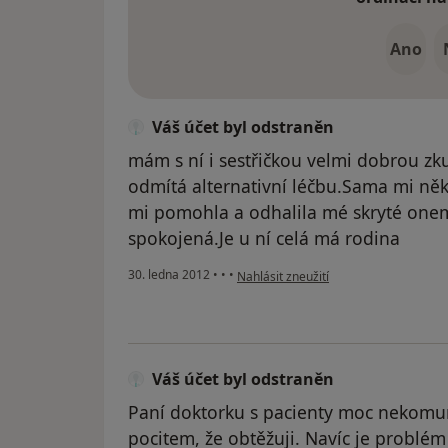
Ano
Váš účet byl odstraněn
mám s ní i sestřičkou velmi dobrou z
odmítá alternativní léčbu.Sama mi něk
mi pomohla a odhalila mé skryté onem
spokojená.Je u ní celá má rodina
podle názoru uživatele Váš účet byl o
30. ledna 2012
•
•
•
Nahlásit zneužití
Váš účet byl odstraněn
Paní doktorku s pacienty moc nekomun
pocitem, že obtěžuji. Navíc je problé