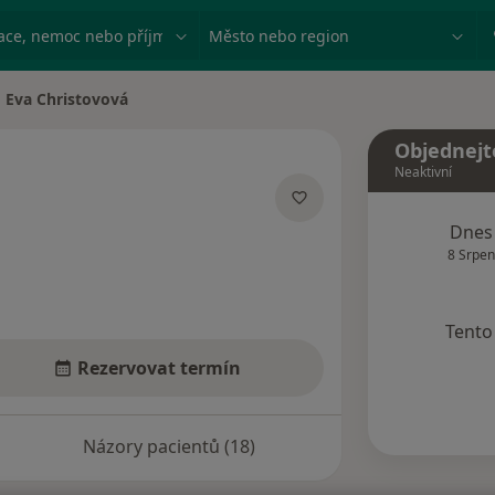
ace, nemoc nebo příjmení
Město nebo region
Eva Christovová
na města
Objednejt
Neaktivní
ecializacích
Dnes
8 Srpen
Tento 
Rezervovat termín
Názory pacientů (18)