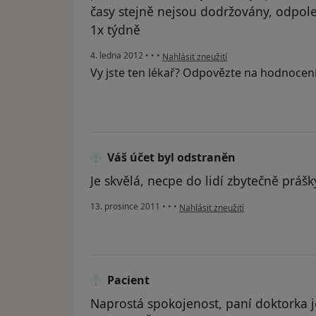
časy stejně nejsou dodržovány, odpoled
1x týdně
podle názoru uživatele Váš účet byl od
4. ledna 2012
•
•
•
Nahlásit zneužití
Vy jste ten lékař? Odpovězte na hodnocen
Váš účet byl odstraněn
Je skvělá, necpe do lidí zbytečně prášky
podle názoru uživatele Váš účet by
13. prosince 2011
•
•
•
Nahlásit zneužití
Pacient
Naprostá spokojenost, paní doktorka j