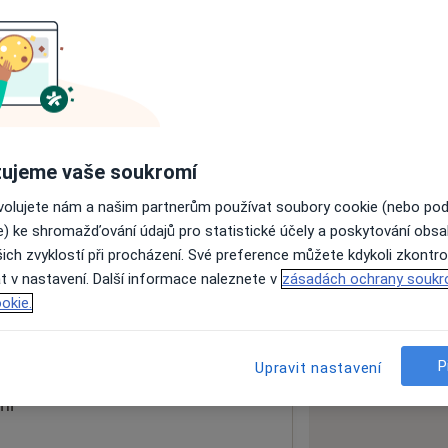
ách nejsou k dispozici
ádné informace o svých službách.
ujeme vaše soukromí
ovolujete nám a našim partnerům používat soubory cookie (nebo po
e) ke shromažďování údajů pro statistické účely a poskytování obs
ich zvyklostí při procházení. Své preference můžete kdykoli zkontro
t v nastavení. Další informace naleznete v
zásadách ochrany soukr
okie.
 mapu
 otevře v nové záložce
P
Upravit nastavení
ní