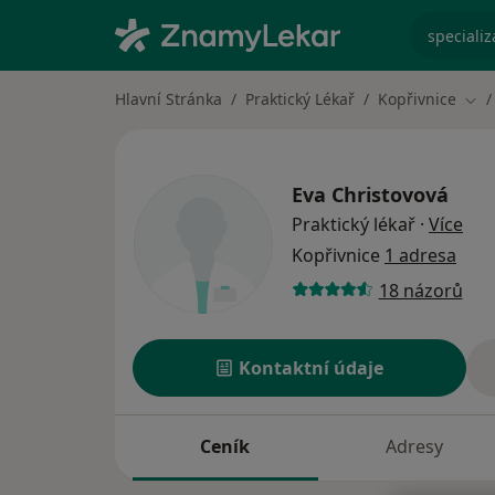
specializ
Hlavní Stránka
Praktický Lékař
Kopřivnice
Změ
Eva Christovová
o sp
Praktický lékař
·
Více
Kopřivnice
1 adresa
18 názorů
Kontaktní údaje
Ceník
Adresy