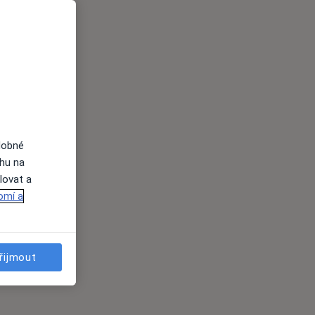
dobné
ahu na
lovat a
omí a
řijmout