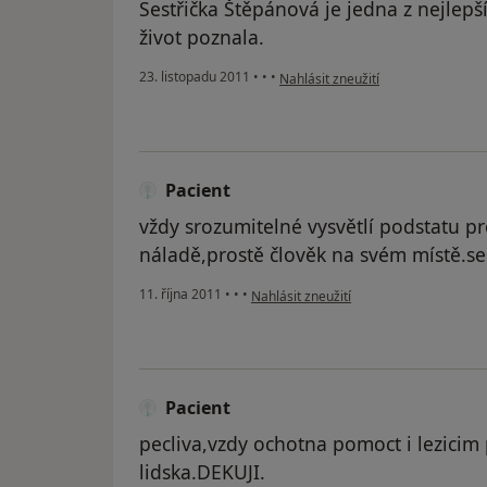
Sestřička Štěpánová je jedna z nejlepší
život poznala.
podle názoru uživatele Pacient
23. listopadu 2011
•
•
•
Nahlásit zneužití
Pacient
vždy srozumitelné vysvětlí podstatu 
náladě,prostě člověk na svém místě.se
podle názoru uživatele Pacient
11. října 2011
•
•
•
Nahlásit zneužití
Pacient
pecliva,vzdy ochotna pomoct i lezici
lidska.DEKUJI.