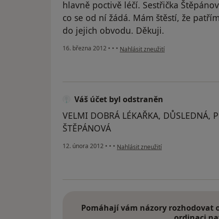
hlavně poctivě léčí. Sestřička Štěpán
co se od ní žádá. Mám štěstí, že patřím
do jejich obvodu. Děkuji.
podle názoru uživatele Váš účet byl 
16. března 2012
•
•
•
Nahlásit zneužití
Váš účet byl odstraněn
VELMI DOBRÁ LÉKAŘKA, DŮSLEDNÁ, PŘ
ŠTĚPÁNOVÁ
podle názoru uživatele Váš účet byl o
12. února 2012
•
•
•
Nahlásit zneužití
Pomáhají vám názory rozhodovat o 
ordinaci na