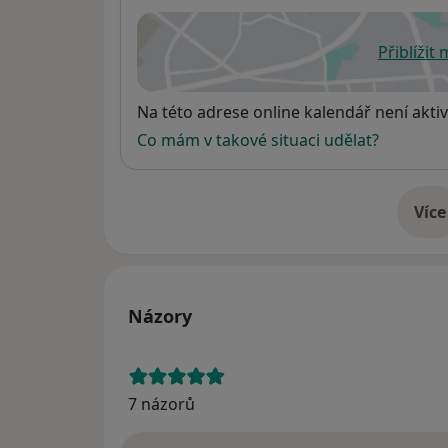
Přiblížit
se
Dostupnost
Na této adrese online kalendář není aktiv
Co mám v takové situaci udělat?
Více
o 
Názory
7 názorů