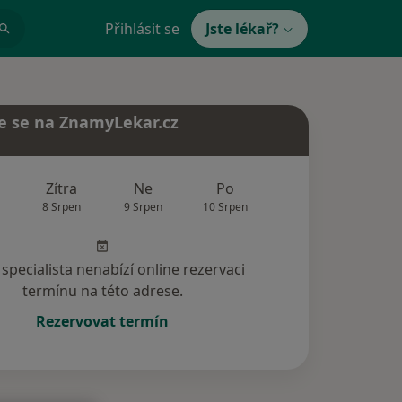
Přihlásit se
Jste lékař?
e se na ZnamyLekar.cz
Zítra
Ne
Po
Út
St
8 Srpen
9 Srpen
10 Srpen
11 Srpen
12 Srp
specialista nenabízí online rezervaci
termínu na této adrese.
Rezervovat termín