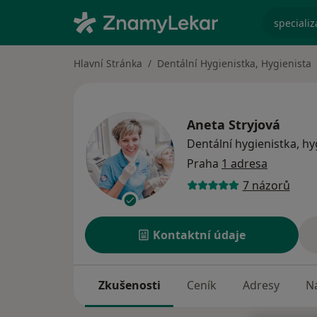
specializ
Hlavní Stránka
Dentální Hygienistka, Hygienista
Aneta Stryjová
Dentální hygienistka, hy
Praha
1 adresa
7 názorů
Kontaktní údaje
Zkušenosti
Ceník
Adresy
Ná