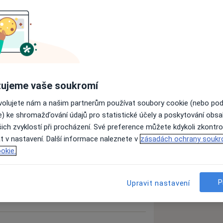
příjemný dech
ujeme vaše soukromí
ovolujete nám a našim partnerům používat soubory cookie (nebo po
e) ke shromažďování údajů pro statistické účely a poskytování obs
ich zvyklostí při procházení. Své preference můžete kdykoli zkontro
zkušenostech
t v nastavení. Další informace naleznete v
zásadách ochrany soukr
okie.
P
Upravit nastavení