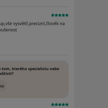
up,vše vysvětlí,precizní,člověk na
kušenost
odstraněn
tom, kterého specialistu nebo
vštívit?
Ne