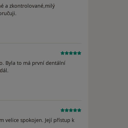
né a zkontrolované,milý
oručuji.
odstraněn
o. Byla to má první dentální
dál.
odstraněn
m velice spokojen. Její přístup k