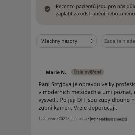
Recenze pacientů jsou pro nás důle
zaplatit za odstranění nebo změnu
Hledejte v ná
Marie N.
Číslo ověřené
M
Pani Stryjova je opravdu velky profesi
v modernich metodach a umi poznat, 
vysvetli. Po jeji DH jsou zuby dlouho 
zubni kamen. Vrele doporucuji.
podle názoru uživatel
1. července 2021
•
jiné místo
•
Jiný
•
Nahlásit zneužití