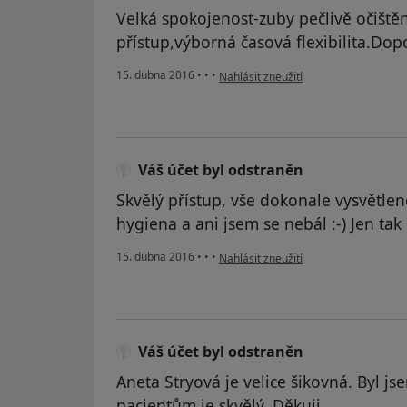
Velká spokojenost-zuby pečlivě očiště
přístup,výborná časová flexibilita.Dop
podle názoru uživatele Váš účet byl 
15. dubna 2016
•
•
•
Nahlásit zneužití
Váš účet byl odstraněn
Skvělý přístup, vše dokonale vysvětlen
hygiena a ani jsem se nebál :-) Jen tak 
podle názoru uživatele Váš účet byl 
15. dubna 2016
•
•
•
Nahlásit zneužití
Váš účet byl odstraněn
Aneta Stryová je velice šikovná. Byl jse
pacientům je skvělý. Děkuji.