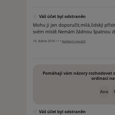
Váš účet byl odstraněn
Mohu ji jen doporučit,milá,lidský příst
svém místě.Nemám žádnou špatnou z
podle názoru uživatele Váš účet byl 
16. dubna 2016
•
•
•
Nahlásit zneužití
Pomáhají vám názory rozhodovat o 
ordinaci na
Ano
Váš účet byl odstraněn