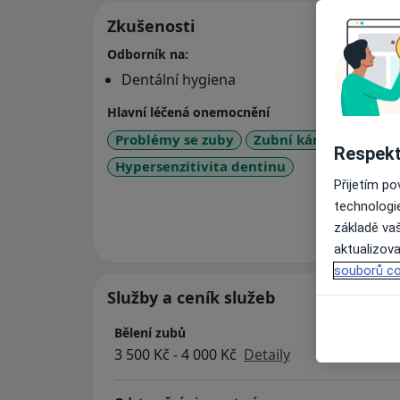
Zkušenosti
Odborník na:
Dentální hygiena
Hlavní léčená onemocnění
Problémy se zuby
Zubní kámen
Ne
Respekt
Hypersenzitivita dentinu
Přijetím p
technologi
Více
základě vaš
o 
aktualizova
souborů co
Služby a ceník služeb
Bělení zubů
3 500 Kč - 4 000 Kč
Detaily