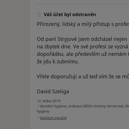
Váš účet byl odstraněn
Přirozený, lidský a milý přístup s prof
Od paní Stryjové jsem odcházel nejen 
na zbytek dne. Ve své profesi se vyzn
dopořádku, ale především už nemám t
že jdu k zubnímu.
Vřele doporučuji a už teď vím že se mů
David Szeliga
12. ledna 2019
•
dentální hygiena, ordinace MDDr. Kristiny Vernerové, 
hygieny
podle názoru uživatele Váš účet byl odstraněn
•
Nahlásit zneužití