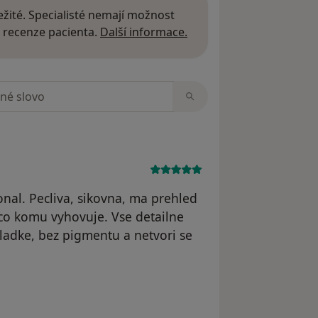
žité. Specialisté nemají možnost
Další informace o názor
 recenze pacienta.
Další informace.
zorech
onal. Pecliva, sikovna, ma prehled
co komu vyhovuje. Vse detailne
hladke, bez pigmentu a netvori se
e Marie N.