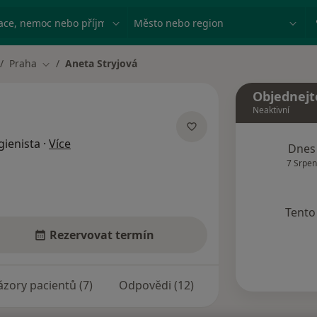
ace, nemoc nebo příjmení
Město nebo region
Praha
Aneta Stryjová
Změna města
Objednejt
Neaktivní
o specializacích
gienista
·
Více
Dnes
7 Srpen
Tento 
Rezervovat termín
zory pacientů (7)
Odpovědi (12)