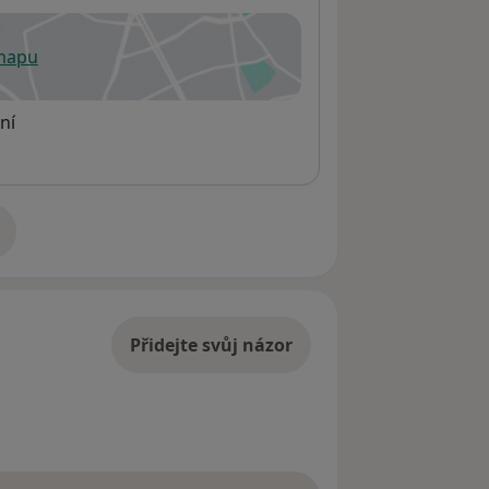
 mapu
 otevře v nové záložce
ní
adrese
Přidejte svůj názor