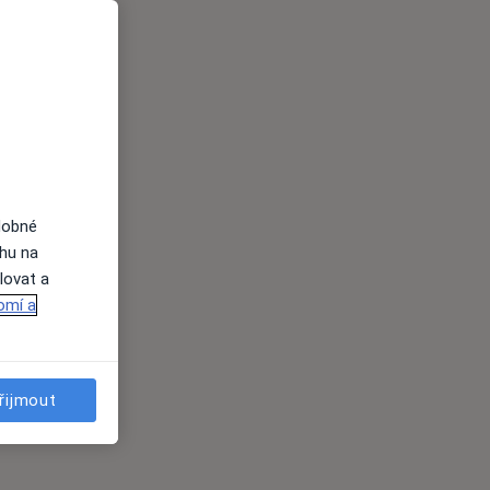
dobné
ahu na
lovat a
omí a
řijmout