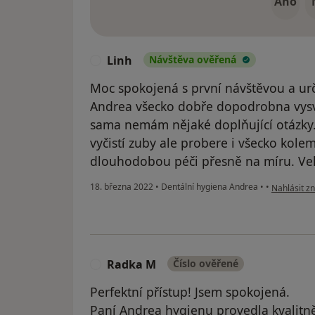
Ano
Linh
Návštěva ověřená
L
Moc spokojená s první návštěvou a urči
Andrea všecko dobře dopodrobna vysvět
sama nemám nějaké doplňující otázky. 
vyčistí zuby ale probere i všecko kole
dlouhodobou péči přesně na míru. Vel
podle názor
18. března 2022
•
Dentální hygiena Andrea
•
•
Nahlásit zn
Radka M
Číslo ověřené
R
Perfektní přístup! Jsem spokojená.
Paní Andrea hygienu provedla kvalit