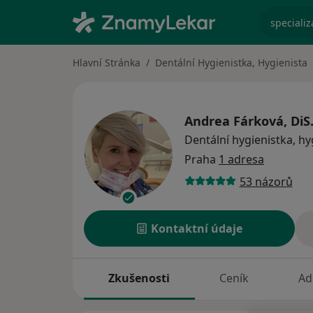
specializ
Hlavní Stránka
Dentální Hygienistka, Hygienista
Andrea Fárková, DiS
Dentální hygienistka, hy
Praha
1 adresa
53 názorů
Kontaktní údaje
Zkušenosti
Ceník
Ad