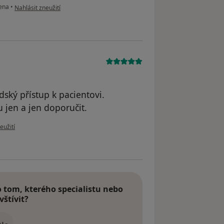
podle názoru uživatele A.
iena
•
Nahlásit zneužití
dský přístup k pacientovi.
 jen a jen doporučit.
u uživatele L. Melnyk
eužití
tom, kterého specialistu nebo
vštívit?