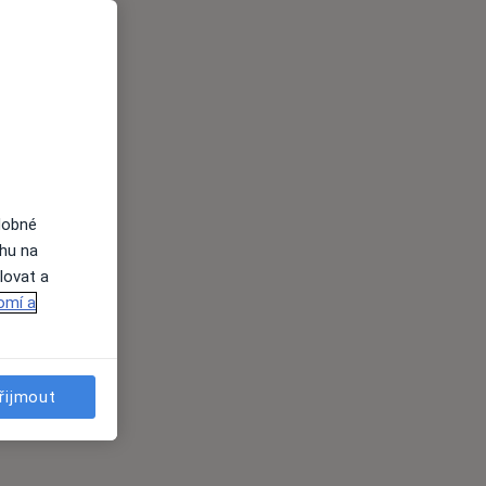
dobné
ahu na
lovat a
omí a
řijmout