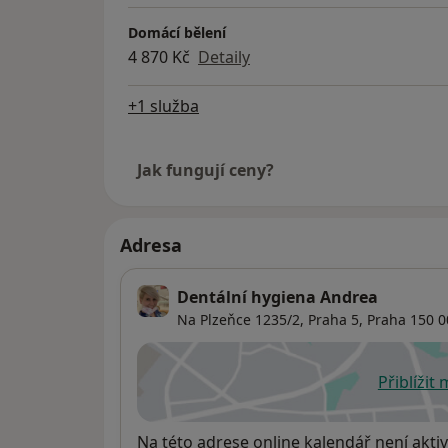
Domácí bělení
4 870 Kč
Detaily
+1 služba
Jak fungují ceny?
Adresa
Dentální hygiena Andrea
Na Plzeňce 1235/2,
Praha 5
,
Praha
150 0
Přiblížit
se
Dostupnost
Na této adrese online kalendář není aktiv