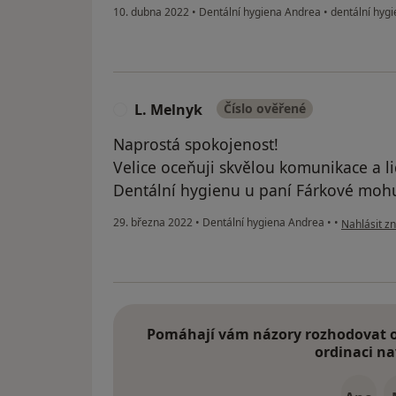
10. dubna 2022
•
Dentální hygiena Andrea
•
dentální hyg
L. Melnyk
Číslo ověřené
L
Naprostá spokojenost!
Velice oceňuji skvělou komunikace a li
Dentální hygienu u paní Fárkové mohu
podle názor
29. března 2022
•
Dentální hygiena Andrea
•
•
Nahlásit zn
Pomáhají vám názory rozhodovat o 
ordinaci na