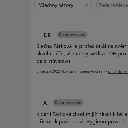
Hledejte v ná
E.K.
Číslo ověřené
E
Slečna Fárková je profesionál na svém m
skvělá péče, vše mi vysvětlila , DH pr
další návštěvu.
podle názoru
8. června 2022
•
Dentální hygiena Andrea
•
•
Nahlásit zne
A.
Číslo ověřené
A
k paní Fárkové chodím již několik let 
přístup k pacientovi. Hygienu provede