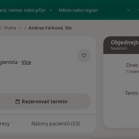
ace, nemoc nebo příjmení
Město nebo region
Praha
Andrea Fárková, Dis.
Změna města
Objednejt
Neaktivní
.
o specializacích
gienista
·
Více
Dnes
7 Srpen
Tento 
Rezervovat termín
resy
Názory pacientů (53)