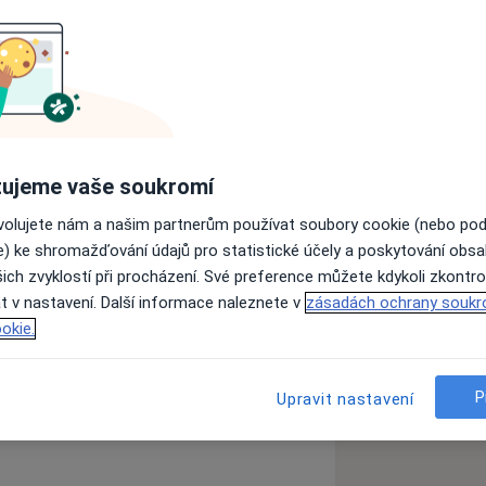
1235/2, Praha 5. ZUBNÍ ORDINACE
potřebou ošetření dutiny ústní.
okud je potřeba delšího ošetření nebo
ujeme vaše soukromí
 do vašeho zubního lékaře + rtg
ovolujete nám a našim partnerům používat soubory cookie (nebo po
e) ke shromažďování údajů pro statistické účely a poskytování obs
ich zvyklostí při procházení. Své preference můžete kdykoli zkontro
t v nastavení. Další informace naleznete v
zásadách ochrany soukr
okie.
 zuby
Zubní kámen
Bělení zubů
P
Upravit nastavení