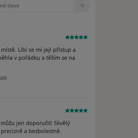
zorech
ístě. Líbí se mi její přístup a
oběhla v pořádku a těším se na
 uživatele E.K.
užití
a můžu jen doporučit! Skvělý
 precizně a bezbolestně.