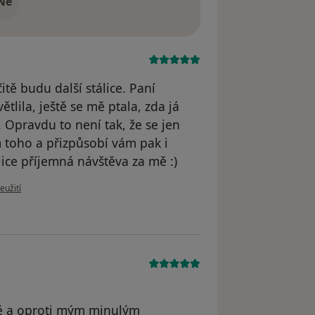
Ne
tě budu další stálice. Paní
lila, ještě se mě ptala, zda já
Opravdu to není tak, že se jen
m toho a přizpůsobí vám pak i
ice příjemná návštěva za mě :)
u uživatele Linh
eužití
ně a oproti mým minulým