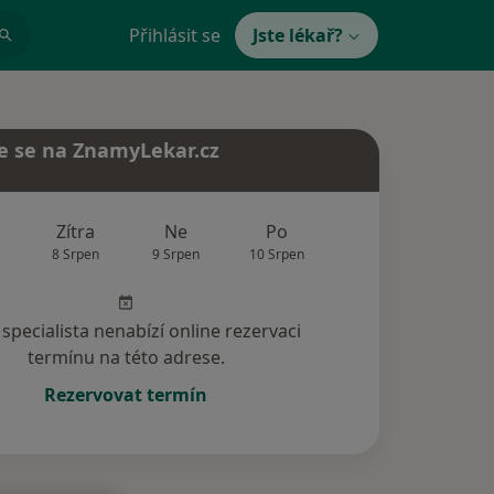
Přihlásit se
Jste lékař?
e se na ZnamyLekar.cz
Zítra
Ne
Po
Út
St
8 Srpen
9 Srpen
10 Srpen
11 Srpen
12 Srp
specialista nenabízí online rezervaci
termínu na této adrese.
Rezervovat termín