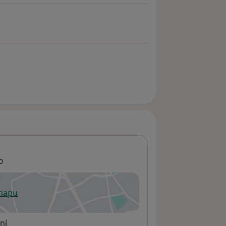
0
 mapu
 otevře v nové záložce
ní