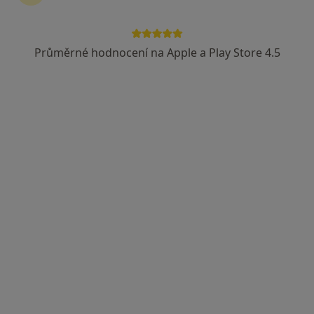
Průměrné hodnocení na Apple a Play Store 4.5
MUDr. Lenka Paličková
Praktický lékař
č.d. 108 Veletiny, Veletiny
•
Mapa
Praktická lékařka
Tento specialista nenabízí online rezervaci termínu na této adrese.
Rezervovat termín