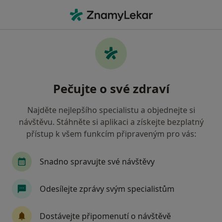
Hla
Praktický Lékař • Uherské Hradiště, zlínský
Filtry
Mapa
Praktický lékař Uherské Hradiště
Pečujte o své zdraví
Jak řadíme výsledky vyhledávání?
Najděte nejlepšího specialistu a objednejte si
návštěvu. Stáhněte si aplikaci a získejte bezplatný
Jakou pojišťovnu máte?
přístup k všem funkcím připraveným pro vás:
Všeobecná zdravotní pojišťovna
Zdravotní poj
Snadno spravujte své návštěvy
Odesílejte zprávy svým specialistům
Dostávejte připomenutí o návštěvě