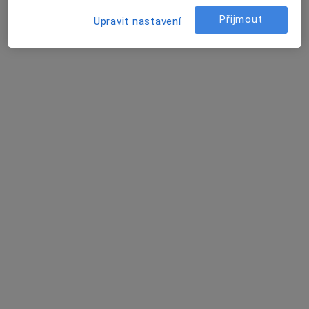
Tento specialista nenabízí online rezervaci termínu na této adrese.
Přijmout
Upravit nastavení
Rezervovat termín
MUDr. Jana Hrabalová
Praktický lékař
č.d. 7, Částkov
•
Mapa
Praktický lékař pro dospělé
Tento specialista nenabízí online rezervaci termínu na této adrese.
Rezervovat termín