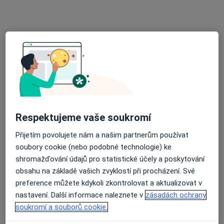
Uherský Ostroh
•
Mapa
Ordinace
Tento specialista nenabízí online rezervaci termínu na této adrese.
Rezervovat termín
Respektujeme vaše soukromí
Přijetím povolujete nám a našim partnerům používat
soubory cookie (nebo podobné technologie) ke
shromažďování údajů pro statistické účely a poskytování
MUDr. Jiří Lapčík
obsahu na základě vašich zvyklostí při procházení. Své
Praktický lékař
preference můžete kdykoli zkontrolovat a aktualizovat v
nastavení. Další informace naleznete v
zásadách ochrany
Kněžpole, Uherské Hradiště
•
Mapa
soukromí a souborů cookie.
Ordinace