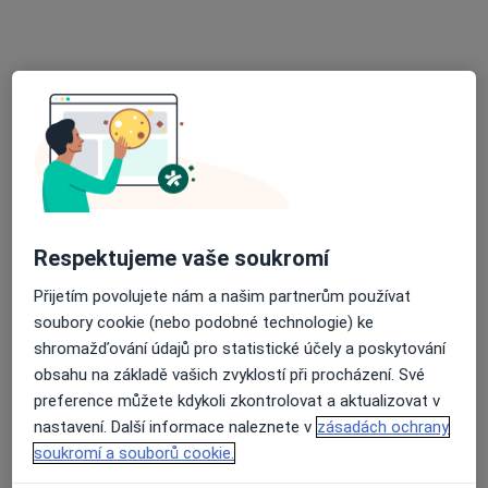
Valašskokloboucká poliklinika
Tento specialista nenabízí online rezervaci termínu na této adrese.
Rezervovat termín
Respektujeme vaše soukromí
Přijetím povolujete nám a našim partnerům používat
soubory cookie (nebo podobné technologie) ke
MUDr. Jindřich Navrátil
shromažďování údajů pro statistické účely a poskytování
Praktický lékař
obsahu na základě vašich zvyklostí při procházení. Své
21 názorů
preference můžete kdykoli zkontrolovat a aktualizovat v
nastavení. Další informace naleznete v
zásadách ochrany
Podhájí 1030, Bojkovice
•
Mapa
soukromí a souborů cookie.
Ordinace