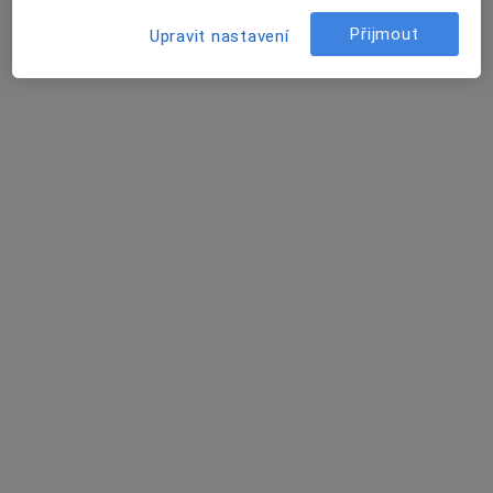
Tento specialista nenabízí online rezervaci termínu na této adrese.
Přijmout
Upravit nastavení
Rezervovat termín
MUDr. Marie Častulíková
Praktický lékař
16 názorů
Komenského 10, Slavičín
•
Mapa
Praktická lékařka pro dospělé
Tento specialista nenabízí online rezervaci termínu na této adrese.