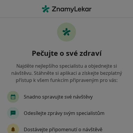
Hla
Praktický Lékař • Slavičín, zlínský
Filtry
• 1
Mapa
Doporučení praktičtí lékaři s Všeobecná
Pečujte o své zdraví
zdravotní pojišťovna Slavičín
Jak řadíme výsledky vyhledávání?
Najděte nejlepšího specialistu a objednejte si
návštěvu. Stáhněte si aplikaci a získejte bezplatný
přístup k všem funkcím připraveným pro vás:
Snadno spravujte své návštěvy
Odesílejte zprávy svým specialistům
MUDr. Martina Pagáčová
Dostávejte připomenutí o návštěvě
Praktický lékař