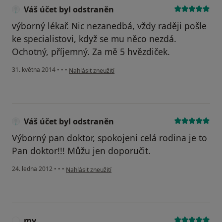
Váš účet byl odstraněn
výborný lékař. Nic nezanedbá, vždy raději pošle
ke specialistovi, když se mu něco nezdá.
Ochotný, příjemný. Za mě 5 hvězdiček.
podle názoru uživatele Váš účet byl odstraněn
31. května 2014
•
•
•
Nahlásit zneužití
Váš účet byl odstraněn
Výborný pan doktor, spokojeni celá rodina je to
Pan doktor!!! Můžu jen doporučit.
podle názoru uživatele Váš účet byl odstraněn
24. ledna 2012
•
•
•
Nahlásit zneužití
my
M