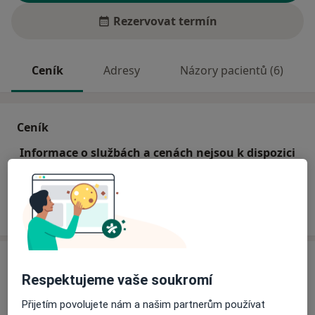
Rezervovat termín
Ceník
Adresy
Názory pacientů (6)
Ceník
Informace o službách a cenách nejsou k dispozici
Tento specialista ještě nepřidával žádné informace o
svých službách.
Adresa
Respektujeme vaše soukromí
Privátní praktický lékař
Přijetím povolujete nám a našim partnerům používat
Zlínská 370,
Vizovice
76312