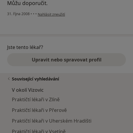
Můžu doporučit.
podle názoru uživatele Stan
31. října 2008
•
•
•
Nahlásit zneužití
Jste tento lékař?
Upravit nebo spravovat profil
Související vyhledávání
V okolí Vizovic
Praktičtí lékaři v Zlíně
Praktičtí lékaři v Přerově
Praktičtí lékaři v Uherském Hradišti
Praktičtí lékaři v Vsetíně