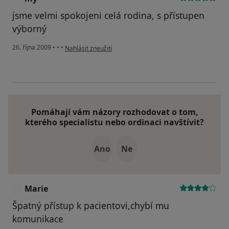
jsme velmi spokojeni celá rodina, s přístupen
výborný
podle názoru uživatele my
26. října 2009
•
•
•
Nahlásit zneužití
Pomáhají vám názory rozhodovat o tom,
kterého specialistu nebo ordinaci navštívit?
Ano
Ne
Marie
M
Špatný přístup k pacientovi,chybí mu
komunikace