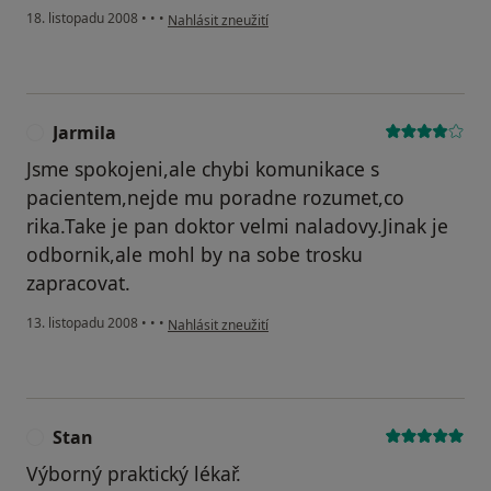
podle názoru uživatele Marie
18. listopadu 2008
•
•
•
Nahlásit zneužití
Jarmila
J
Jsme spokojeni,ale chybi komunikace s
pacientem,nejde mu poradne rozumet,co
rika.Take je pan doktor velmi naladovy.Jinak je
odbornik,ale mohl by na sobe trosku
zapracovat.
podle názoru uživatele Jarmila
13. listopadu 2008
•
•
•
Nahlásit zneužití
Stan
S
Výborný praktický lékař.