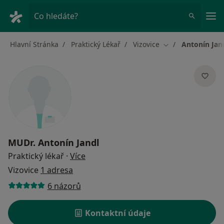
Hla
Co hledáte?
Hlavní Stránka
Praktický Lékař
Vizovice
Antonín Jan
Změna města
MUDr.
Antonín Jandl
o specializacích
Praktický lékař
·
Více
Vizovice
1 adresa
6 názorů
Kontaktní údaje