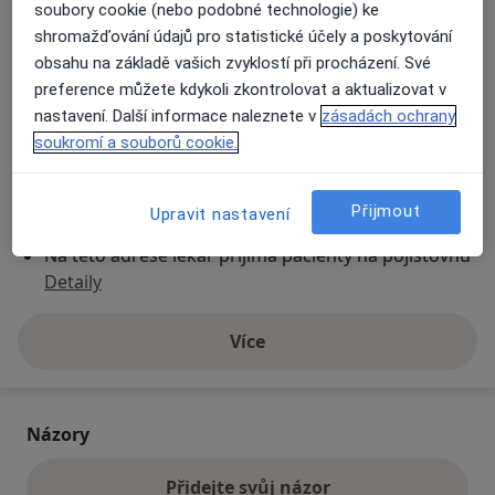
soubory cookie (nebo podobné technologie) ke
shromažďování údajů pro statistické účely a poskytování
Přiblížit mapu
obsahu na základě vašich zvyklostí při procházení. Své
se otevře v nové záložce
preference můžete kdykoli zkontrolovat a aktualizovat v
nastavení. Další informace naleznete v
zásadách ochrany
Dostupnost
Na této adrese online kalendář není aktivní
soukromí a souborů cookie.
Co mám v takové situaci udělat?
Přijmout
Upravit nastavení
Způsoby platby (soukromé návštěvy)
Na teto adrese lékař přijímá pacienty na pojišťovnu
Detaily
Více
o adrese
Názory
Přidejte svůj názor