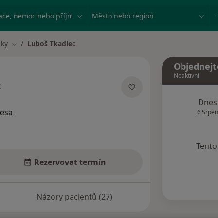
ace, nemoc nebo příjmení
Město nebo region
uky
Luboš Tkadlec
Změna města
Objednejt
Neaktivní
c
ecializacích
Dnes
resa
6 Srpen
Tento 
Rezervovat termín
Názory pacientů (27)