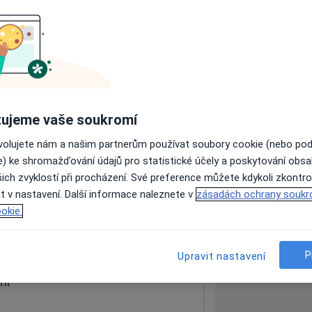
ách nejsou k dispozici
ádné informace o svých službách.
ujeme vaše soukromí
ovolujete nám a našim partnerům používat soubory cookie (nebo po
e) ke shromažďování údajů pro statistické účely a poskytování obs
ich zvyklostí při procházení. Své preference můžete kdykoli zkontro
t v nastavení. Další informace naleznete v
zásadách ochrany soukr
okie.
 mapu
 otevře v nové záložce
P
Upravit nastavení
ní