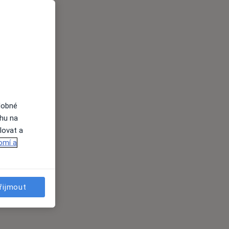
dobné
ahu na
lovat a
omí a
řijmout