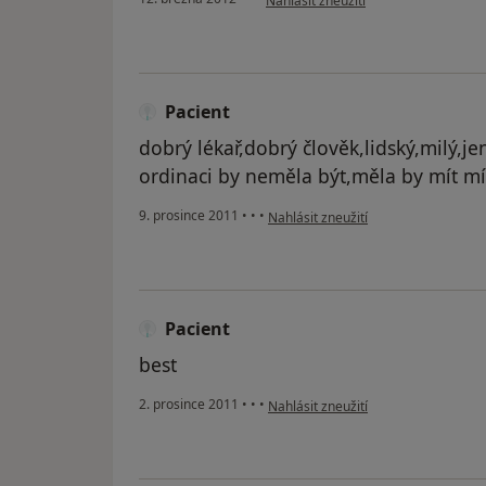
Nahlásit zneužití
Pacient
dobrý lékař,dobrý člověk,lidský,milý,j
ordinaci by neměla být,měla by mít mí
podle názoru uživatele Pacient
9. prosince 2011
•
•
•
Nahlásit zneužití
Pacient
best
podle názoru uživatele Pacient
2. prosince 2011
•
•
•
Nahlásit zneužití