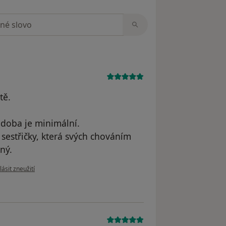
zorech
tě.
doba je minimální.
 sestřičky, která svých chováním
aný.
e názoru uživatele Ludmila
ásit zneužití