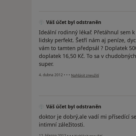
Váš účet byl odstraněn
Ideální rodinný lékař. Přetáhnul sem 
lidsky perfekt. Šetří nám aj peníze, dy
vám to tamten předpsál ? Doplatek 50
doplatek 16,50 Kč. To sa v chudobných 
super.
podle názoru uživatele Váš účet byl o
4. dubna 2012
•
•
•
Nahlásit zneužití
Váš účet byl odstraněn
doktor je dobrý,ale vadí mi přísedící s
intimní záležitosti.
podle názoru uživatele Váš účet byl 
12. března 2012
•
•
•