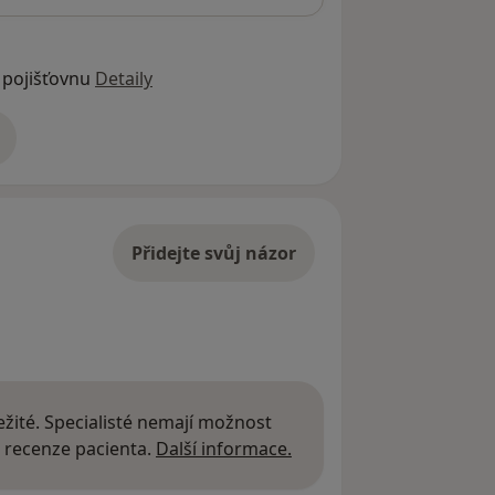
 pojišťovnu
Detaily
adrese
Přidejte svůj názor
žité. Specialisté nemají možnost
Další informace o názor
 recenze pacienta.
Další informace.