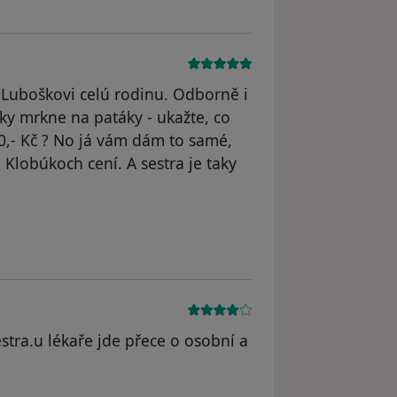
k Luboškovi celú rodinu. Odborně i
cky mrkne na patáky - ukažte, co
0,- Kč ? No já vám dám to samé,
Klobúkoch cení. A sestra je taky
dstraněn
estra.u lékaře jde přece o osobní a
odstraněn