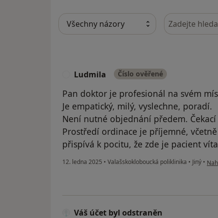
Hledejte v ná
Ludmila
Číslo ověřené
L
Pan doktor je profesionál na svém mís
Je empatický, milý, vyslechne, poradí.
Není nutné objednání předem. Čekací 
Prostředí ordinace je příjemné, včetně
přispívá k pocitu, že zde je pacient vít
podl
12. ledna 2025
•
Valašskokloboucká poliklinika
•
Jiný
•
Nahl
Váš účet byl odstraněn