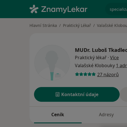
specializ
Hlavní Stránka
Praktický Lékař
Valašské Klobo
MUDr.
Luboš Tkadle
o sp
Praktický lékař
·
Více
Valašské Klobouky
1 ad
27 názorů
Kontaktní údaje
Ceník
Adresy