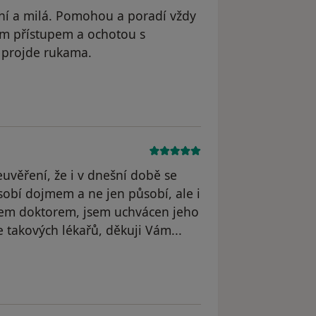
ktní a milá. Pomohou a poradí vždy
ým přístupem a ochotou s
n projde rukama.
 odstraněn
euvěření, že i v dnešní době se
působí dojmem a ne jen působí, ale i
anem doktorem, jsem uchvácen jeho
 takových lékařů, děkuji Vám...
dstraněn