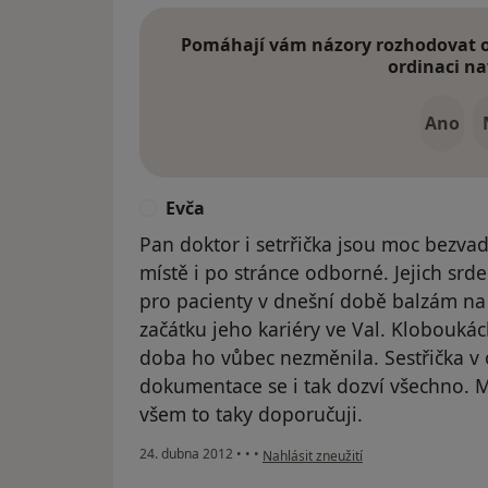
Pomáhají vám názory rozhodovat o 
ordinaci na
Ano
Evča
E
Pan doktor i setrřička jsou moc bezvad
místě i po stránce odborné. Jejich srde
pro pacienty v dnešní době balzám na
začátku jeho kariéry ve Val. Kloboukác
doba ho vůbec nezměnila. Sestřička v 
dokumentace se i tak dozví všechno. 
všem to taky doporučuji.
podle názoru uživatele Evča
24. dubna 2012
•
•
•
Nahlásit zneužití