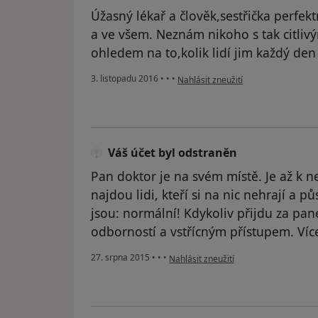
Úžasný lékař a člověk,sestřička perfe
a ve všem. Neznám nikoho s tak citliv
ohledem na to,kolik lidí jim každý de
podle názoru uživatele Váš účet byl
3. listopadu 2016
•
•
•
Nahlásit zneužití
Váš účet byl odstraněn
Pan doktor je na svém místě. Je až k n
najdou lidi, kteří si na nic nehrají a 
jsou: normální! Kdykoliv přijdu za p
odborností a vstřícným přístupem. Více
podle názoru uživatele Váš účet byl o
27. srpna 2015
•
•
•
Nahlásit zneužití