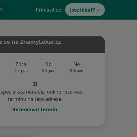
Přihlásit se
Jste lékař?
e se na ZnamyLekar.cz
Zítra
So
Ne
Po
Út
7 Srpen
8 Srpen
9 Srpen
10 Srpen
11 Srp
specialista nenabízí online rezervaci
termínu na této adrese.
Rezervovat termín