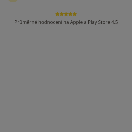
Rezervovat termín
Průměrné hodnocení na Apple a Play Store 4.5
Ceník
Adresy
Názory pacientů (10)
Ceník
Informace o službách a cenách nejsou k dispozici
Tento specialista ještě nepřidával žádné informace o
svých službách.
Adresa
Privátní praktický lékař pro dospělé
Zlínská 370,
Vizovice
76312