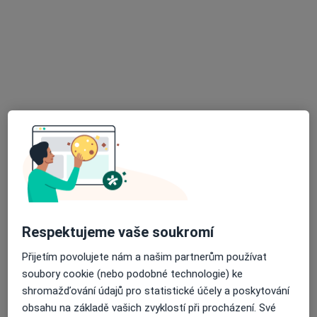
Přiblížit mapu
se otevře v nové záložce
Dostupnost
Na této adrese online kalendář není aktivní
Co mám v takové situaci udělat?
Způsoby platby (soukromé návštěvy)
Na teto adrese lékař přijímá pacienty na pojišťovnu
Detaily
Více
o adrese
Respektujeme vaše soukromí
Přijetím povolujete nám a našim partnerům používat
soubory cookie (nebo podobné technologie) ke
Názory
shromažďování údajů pro statistické účely a poskytování
obsahu na základě vašich zvyklostí při procházení. Své
Přidejte svůj názor