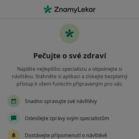
Hla
Co hledáte?
Hlavní Stránka
Praktický Lékař
Vizovice
Petra Dočka
Změna města
Pečujte o své zdraví
Najděte nejlepšího specialistu a objednejte si
návštěvu. Stáhněte si aplikaci a získejte bezplatný
přístup k všem funkcím připraveným pro vás:
MUDr.
Petra Dočkalová
o specializacích
Praktický lékař
·
Více
Snadno spravujte své návštěvy
Vizovice
1 adresa
10 názorů
Odesílejte zprávy svým specialistům
Kontaktní údaje
Dostávejte připomenutí o návštěvě