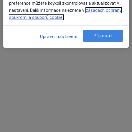
preference můžete kdykoli zkontrolovat a aktualizovat v
nastavení. Další informace naleznete v
zásadách ochrany
soukromí a souborů cookie.
10 názorů
Přijmout
Upravit nastavení
Recenze pacientů jsou pro nás důležité.
Specialisté nemají možnost zaplatit za
odstranění nebo změnu recenze pacienta.
Další informace o názorech
Další informace.
Hledejte v názorech