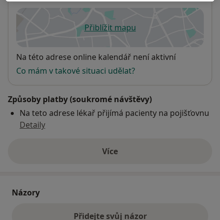
Přiblížit mapu
se otevře v nové záložce
Dostupnost
Na této adrese online kalendář není aktivní
Co mám v takové situaci udělat?
Způsoby platby (soukromé návštěvy)
Na teto adrese lékař přijímá pacienty na pojišťovnu
Detaily
Více
o adrese
Názory
Přidejte svůj názor