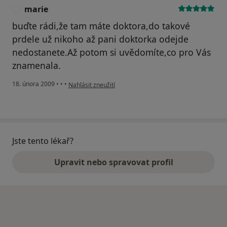
marie
M
buďte rádi,že tam máte doktora,do takové
prdele už nikoho až pani doktorka odejde
nedostanete.Až potom si uvědomíte,co pro Vás
znamenala.
podle názoru uživatele marie
18. února 2009
•
•
•
Nahlásit zneužití
Jste tento lékař?
Upravit nebo spravovat profil