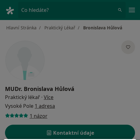
Hla
Co hledáte?
Hlavní Stránka
Praktický Lékař
Bronislava Hůlová
MUDr.
Bronislava Hůlová
o specializacích
Praktický lékař
·
Více
Vysoké Pole
1 adresa
1 názor
Kontaktní údaje