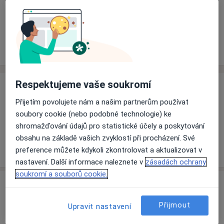
Rezervovat termín
Ceník
Adresy
Názory pacientů (1)
Respektujeme vaše soukromí
Ceník
Přijetím povolujete nám a našim partnerům používat
Informace o službách a cenách nejsou k dispozici
soubory cookie (nebo podobné technologie) ke
Tento specialista ještě nepřidával žádné informace o
shromažďování údajů pro statistické účely a poskytování
svých službách.
obsahu na základě vašich zvyklostí při procházení. Své
preference můžete kdykoli zkontrolovat a aktualizovat v
nastavení. Další informace naleznete v
zásadách ochrany
soukromí a souborů cookie.
Adresa
Přijmout
Upravit nastavení
Praktická lékařka pro dospělé
č.d. 118,
Vysoké Pole 76325