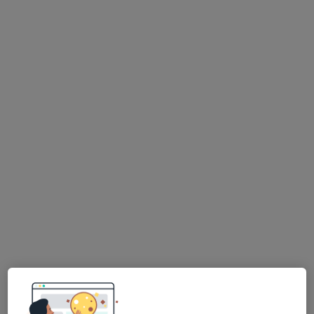
Frýdlant nad Ostravicí
•
Mapa
Ordinace
Tento specialista nenabízí online rezervaci termínu na této adrese.
Rezervovat termín
Miroslav Adam
Praktický lékař, Internista
T. G. Masaryka 495, Frýdek-Místek
•
Mapa
Krevní centrum s.r.o.