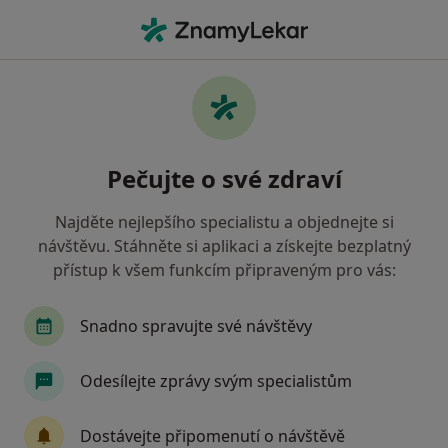
Hla
Praktický Lékař • Frýdek-Místek, moravskoslezský
Filtry
• 1
Mapa
Doporučení praktičtí lékaři s Zdravotní
Pečujte o své zdraví
pojišťovna ministerstva vnitra ČR Frýdek-
Místek
Najděte nejlepšího specialistu a objednejte si
Jak řadíme výsledky vyhledávání?
návštěvu. Stáhněte si aplikaci a získejte bezplatný
přístup k všem funkcím připraveným pro vás:
Snadno spravujte své návštěvy
Odesílejte zprávy svým specialistům
Dostávejte připomenutí o návštěvě
MUDr. Petr Moravec