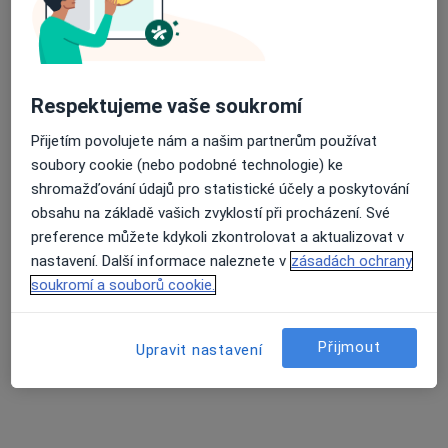
Tento specialista nenabízí online rezervaci termínu na této adrese.
Rezervovat termín
Respektujeme vaše soukromí
Přijetím povolujete nám a našim partnerům používat
soubory cookie (nebo podobné technologie) ke
shromažďování údajů pro statistické účely a poskytování
obsahu na základě vašich zvyklostí při procházení. Své
preference můžete kdykoli zkontrolovat a aktualizovat v
nastavení. Další informace naleznete v
zásadách ochrany
Dagmar Fialová
soukromí a souborů cookie.
Praktický lékař, Internista
Sviadnov
•
Mapa
Přijmout
Upravit nastavení
Ordinace
Tento specialista nenabízí online rezervaci termínu na této adrese.
Rezervovat termín