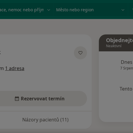
ace, nemoc nebo příjmení
Město nebo region
Objednejt
Neaktivní
k
ecializacích
Dnes
em
1 adresa
7 Srpen
Tento 
Rezervovat termín
Názory pacientů (11)