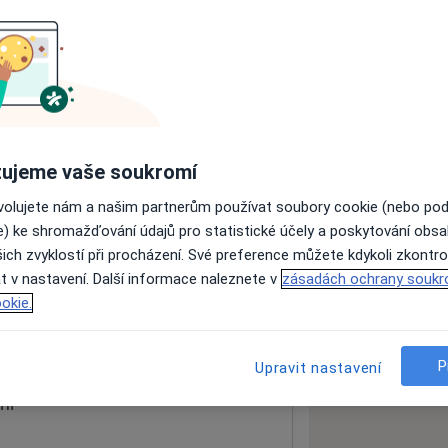
ách nejsou k dispozici
ádné informace o svých službách.
ujeme vaše soukromí
ovolujete nám a našim partnerům používat soubory cookie (nebo po
e) ke shromažďování údajů pro statistické účely a poskytování obs
ich zvyklostí při procházení. Své preference můžete kdykoli zkontro
t v nastavení. Další informace naleznete v
zásadách ochrany soukr
13
okie.
 mapu
 otevře v nové záložce
P
Upravit nastavení
ní