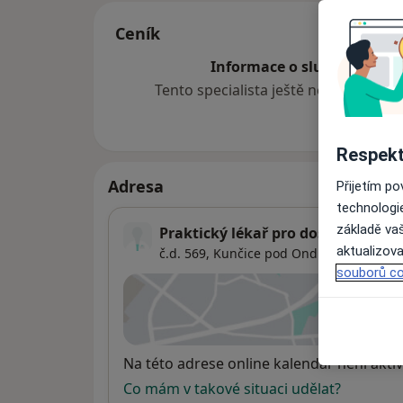
Ceník
Informace o službách a cen
Tento specialista ještě nepřidával ž
Respekt
Adresa
Přijetím p
technologi
základě vaš
Praktický lékař pro dospělé
aktualizova
č.d. 569,
Kunčice pod Ondřejníkem 739
souborů co
Přiblížit
se
Dostupnost
Na této adrese online kalendář není aktiv
Co mám v takové situaci udělat?