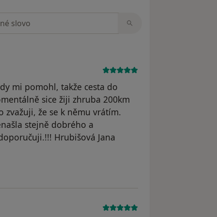
zorech
Vždy mi pomohl, takže cesta do
mentálně sice žiji zhruba 200km
o zvažuji, že se k němu vrátím.
nenašla stejně dobrého a
 doporučuji.!!! Hrubišová Jana
traněn