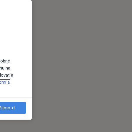
dobné
ahu na
lovat a
omí a
řijmout