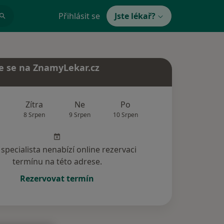
Přihlásit se
Jste lékař?
e se na ZnamyLekar.cz
Zítra
Ne
Po
Út
St
8 Srpen
9 Srpen
10 Srpen
11 Srpen
12 Srp
specialista nenabízí online rezervaci
termínu na této adrese.
Rezervovat termín