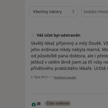
Hledejte v ná
Váš účet byl odstraněn
Skvělý lékař, příjemný a milý člověk. 
jeho ordinace nikdy nebyla marná. Mo
od působiště pana doktora, ale i přest
Jelikož v celém Brně jsem za tři roky 
přívětivého praktického lékaře. Určitě
podle názoru uživatele Váš účet byl ods
2. října 2014
•
•
•
Nahlásit zneužití
IB
Číslo ověřené
I