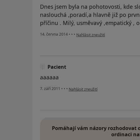
Dnes jsem byla na pohotovosti, kde sl
naslouchá ,poradí,a hlavně již po prvn
příčinu . Milý, usměvavý ,empatický , 
podle názoru uživatele IB
14. června 2014
•
•
•
Nahlásit zneužití
Pacient
aaaaaa
podle názoru uživatele Pacient
7. září 2011
•
•
•
Nahlásit zneužití
Pomáhají vám názory rozhodovat o 
ordinaci na