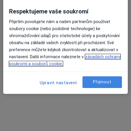
Praktický lékař pro děti a dorost
Respektujeme vaše soukromí
Tento specialista nenabízí online rezervaci termínu na této adrese.
Přijetím povolujete nám a našim partnerům používat
Rezervovat termín
soubory cookie (nebo podobné technologie) ke
shromažďování údajů pro statistické účely a poskytování
obsahu na základě vašich zvyklostí při procházení. Své
preference můžete kdykoli zkontrolovat a aktualizovat v
nastavení. Další informace naleznete v
zásadách ochrany
soukromí a souborů cookie.
Přijmout
Upravit nastavení
MUDr. Magdaléna Růžičková
Pediatr
18 názorů
Nádražní 195, Hrušovany u Brna
•
Mapa
Praktický lékař pro děti a dorost