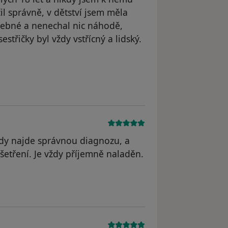
l správně, v dětství jsem měla
řebné a nenechal nic náhodě,
estřičky byl vždy vstřícný a lidský.
ždy najde správnou diagnozu, a
etření. Je vždy příjemně naladěn.