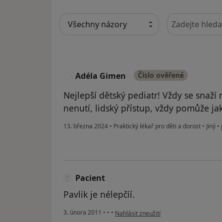
Hledejte v ná
Adéla Gimen
Číslo ověřené
A
Nejlepší dětský pediatr! Vždy se snaž
nenutí, lidský přístup, vždy pomůže ja
13. března 2024
•
Praktický lékař pro děti a dorost
•
Jiný
•
Pacient
Pavlik je nélepčíí.
podle názoru uživatele Pacient
3. února 2011
•
•
•
Nahlásit zneužití