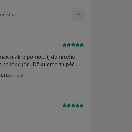
zorech
í maximálně pomoci:)) do ničeho
k nejlépe jde. Děkujeme za péči.
podle názoru uživatele Adéla Gimen
Nahlásit zneužití