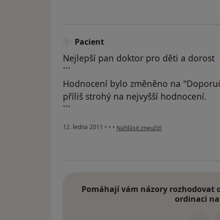
Pacient
Nejlepší pan doktor pro děti a dorost
```
Hodnocení bylo změněno na "Doporuč
příliš strohý na nejvyšší hodnocení.
```
podle názoru uživatele Pacient
12. ledna 2011
•
•
•
Nahlásit zneužití
Pomáhají vám názory rozhodovat o 
ordinaci na