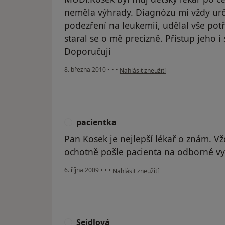
neměla výhrady. Diagnózu mi vždy urči
podezření na leukemii, udělal vše pot
staral se o mě precizně. Přístup jeho i s
Doporučuji
podle názoru uživatele Pacient
8. března 2010
•
•
•
Nahlásit zneužití
pacientka
P
Pan Kosek je nejlepší lékař o znám. V
ochotně pošle pacienta na odborné vyš
podle názoru uživatele pacientka
6. října 2009
•
•
•
Nahlásit zneužití
Seidlová
S