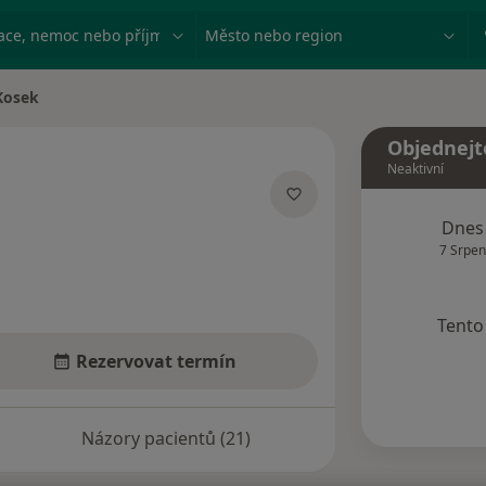
ace, nemoc nebo příjmení
Město nebo region
Kosek
ta
Objednejt
Neaktivní
acích
Dnes
7 Srpen
Tento 
Rezervovat termín
Názory pacientů (21)