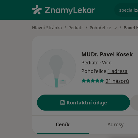
specializ
Hlavní Stránka
Pediatr
Pohořelice
Pavel 
Změna měs
MUDr.
Pavel Kosek
o specializ
Pediatr
·
Více
Pohořelice
1 adresa
21 názorů
Kontaktní údaje
Ceník
Adresy