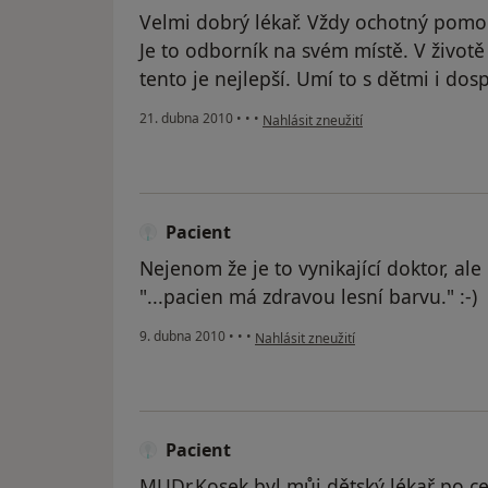
Velmi dobrý lékař. Vždy ochotný pomoc
Je to odborník na svém místě. V životě 
tento je nejlepší. Umí to s dětmi i do
podle názoru uživatele Pacient
21. dubna 2010
•
•
•
Nahlásit zneužití
Pacient
Nejenom že je to vynikající doktor, al
"...pacien má zdravou lesní barvu." :-)
podle názoru uživatele Pacient
9. dubna 2010
•
•
•
Nahlásit zneužití
Pacient
MUDr.Kosek byl můj dětský lékař po ce