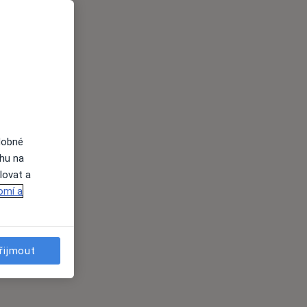
dobné
ahu na
lovat a
omí a
řijmout