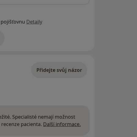
 pojišťovnu
Detaily
adrese
Přidejte svůj názor
žité. Specialisté nemají možnost
Další informace o názor
 recenze pacienta.
Další informace.