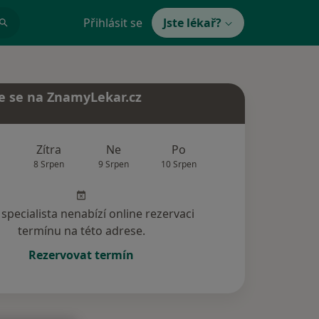
Přihlásit se
Jste lékař?
e se na ZnamyLekar.cz
Zítra
Ne
Po
Út
St
8 Srpen
9 Srpen
10 Srpen
11 Srpen
12 Srp
specialista nenabízí online rezervaci
termínu na této adrese.
Rezervovat termín