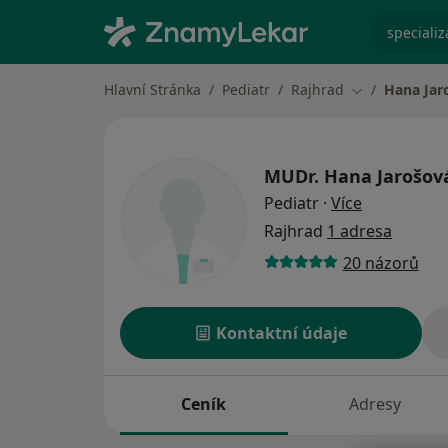
specializ
Hlavní Stránka
Pediatr
Rajhrad
Hana Jar
Změna města
MUDr.
Hana Jarošov
o specializ
Pediatr
·
Více
Rajhrad
1 adresa
20 názorů
Kontaktní údaje
Ceník
Adresy