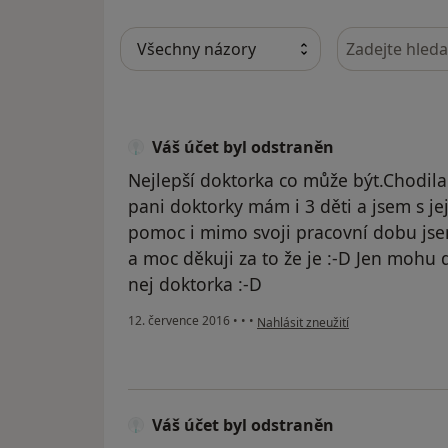
Hledejte v ná
Váš účet byl odstraněn
Nejlepší doktorka co může být.Chodila 
pani doktorky mám i 3 děti a jsem s j
pomoc i mimo svoji pracovní dobu jse
a moc děkuji za to že je :-D Jen mohu
nej doktorka :-D
podle názoru uživatele Váš účet b
12. července 2016
•
•
•
Nahlásit zneužití
Váš účet byl odstraněn