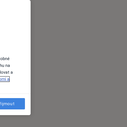
dobné
ahu na
lovat a
omí a
řijmout