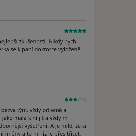
ejlepší zkušenosti. Nikdy bych
rka se k paní doktorce vyloženě
u bezva tým, vždy příjemé a
ako malá k ní jít a vždy mi
rnější vyšetření. A je milé, že si
jmény a to mi již je přes třicet.