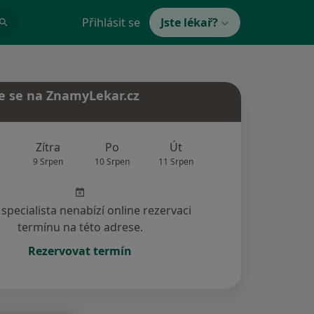
Přihlásit se
Jste lékař?
e se na ZnamyLekar.cz
Zítra
Po
Út
St
Čt
9 Srpen
10 Srpen
11 Srpen
12 Srpen
13 Srp
specialista nenabízí online rezervaci
termínu na této adrese.
Rezervovat termín