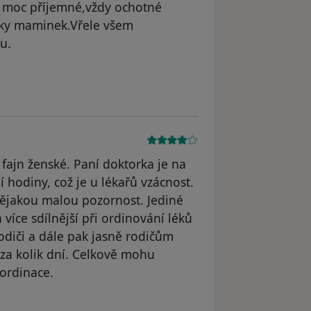
ou moc příjemné,vždy ochotné
zky maminek.Vřele všem
u.
traněn
 fajn ženské. Paní doktorka je na
 hodiny, což je u lékařů vzácnost.
 nějakou malou pozornost. Jediné
 více sdílnější při ordinování léků
odiči a dále pak jasně rodičům
a za kolik dní. Celkově mohu
ordinace.
traněn