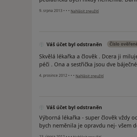
podle názoru uživatele Váš účet byl od
9. srpna 2013
•
•
•
Nahlásit zneužití
Váš účet byl odstraněn
Číslo ověřen
Skvělá lékařka a člověk . Dcera ji milu
péči . Ona a sestřička jsou dve báječné
podle názoru uživatele Váš účet byl
4. prosince 2012
•
•
•
Nahlásit zneužití
Váš účet byl odstraněn
Výborná lékařka - super člověk vždy o
bych neměnila je opravdu nej- všem d
podle názoru uživatele Váš účet byl o
23. února 2012
•
•
•