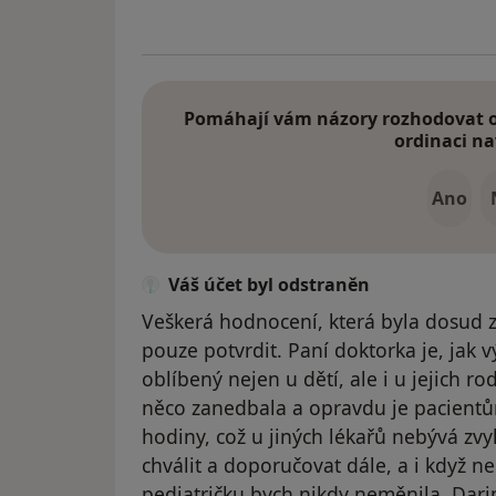
Pomáhají vám názory rozhodovat o 
ordinaci na
Ano
Váš účet byl odstraněn
Veškerá hodnocení, která byla dosud 
pouze potvrdit. Paní doktorka je, jak výt
oblíbený nejen u dětí, ale i u jejich r
něco zanedbala a opravdu je pacientů
hodiny, což u jiných lékařů nebývá z
chválit a doporučovat dále, a i když n
pediatričku bych nikdy neměnila. Dar