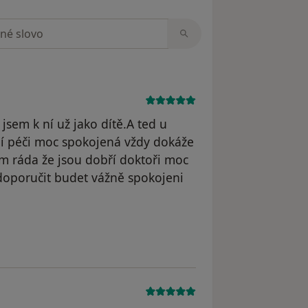
zorech
jsem k ní už jako dítě.A ted u
ejí péči moc spokojená vždy dokáže
m ráda že jsou dobří doktoři moc
 doporučit budet vážně spokojeni
yl odstraněn