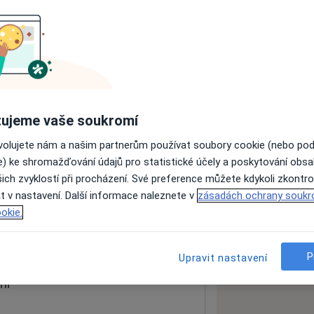
ách nejsou k dispozici
ádné informace o svých službách.
ujeme vaše soukromí
ovolujete nám a našim partnerům používat soubory cookie (nebo po
e) ke shromažďování údajů pro statistické účely a poskytování obs
ich zvyklostí při procházení. Své preference můžete kdykoli zkontro
t v nastavení. Další informace naleznete v
zásadách ochrany soukr
okie.
 mapu
 otevře v nové záložce
P
Upravit nastavení
ní