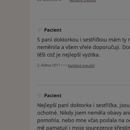
Nahlásit zneužití
Pacient
S paní doktorkou i sestřičkou mám ty n
neměnila a všem vřele doporučuji. Dce
těší což je nejlepší vyzitka.
podle názoru uživatele Pacient
2. dubna 2011
•
•
•
Nahlásit zneužití
Pacient
Nejlepší paní doktorka i sestřička, jso
ochotné. Nikdy jsem neměla obavy ani j
pomohla, nebo mne včas poslala na odbo
mě pamatují i moje sourezence křestími 