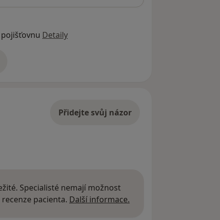
 pojišťovnu
Detaily
adrese
Přidejte svůj názor
žité. Specialisté nemají možnost
Další informace o názor
 recenze pacienta.
Další informace.