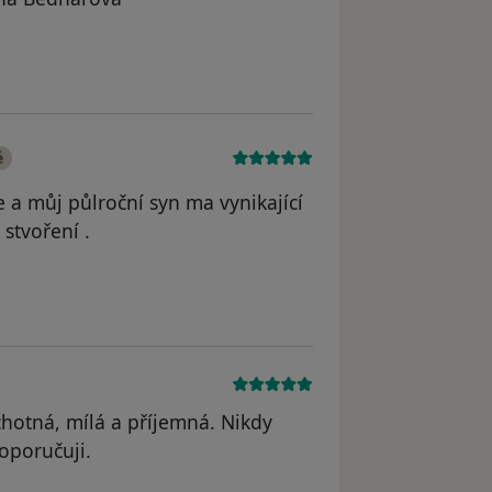
straněn
é
je a můj půlroční syn ma vynikající
 stvoření .
 odstraněn
chotná, mílá a příjemná. Nikdy
oporučuji.
dstraněn