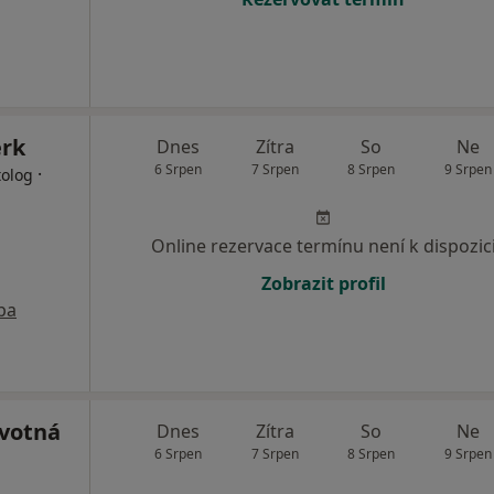
erk
Dnes
Zítra
So
Ne
6 Srpen
7 Srpen
8 Srpen
9 Srpen
·
tolog
Online rezervace termínu není k dispozic
Zobrazit profil
pa
votná
Dnes
Zítra
So
Ne
6 Srpen
7 Srpen
8 Srpen
9 Srpen