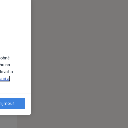
Po
Út
St
10 Srpen
11 Srpen
12 Srpen
i
dobné
ahu na
lovat a
omí a
Po
Út
St
10 Srpen
11 Srpen
12 Srpen
řijmout
i