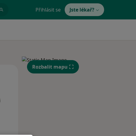
Přihlásit se
Jste lékař?
Rozbalit mapu
Po
Út
St
10 Srpen
11 Srpen
12 Srpen
i