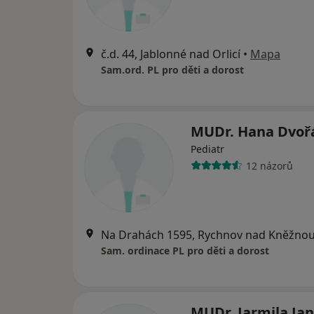
č.d. 44, Jablonné nad Orlicí
•
Mapa
Sam.ord. PL pro děti a dorost
MUDr. Hana Dvoř
Pediatr
12 názorů
Na Drahách 1595, Rychnov nad Kněžno
Sam. ordinace PL pro děti a dorost
MUDr. Jarmila Ja