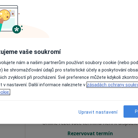
dr
Dnes
Zítra
So
Ne
6 Srpen
7 Srpen
8 Srpen
9 Srpen
Online rezervace termínu není k dispozic
ujeme vaše soukromí
Rezervovat termín
pa
ovolujete nám a našim partnerům používat soubory cookie (nebo po
e) ke shromažďování údajů pro statistické účely a poskytování obs
ich zvyklostí při procházení. Své preference můžete kdykoli zkontro
t v nastavení. Další informace naleznete v
zásadách ochrany soukr
okie.
esová
Dnes
Zítra
So
Ne
6 Srpen
7 Srpen
8 Srpen
9 Srpen
P
Upravit nastavení
Online rezervace termínu není k dispozic
Rezervovat termín