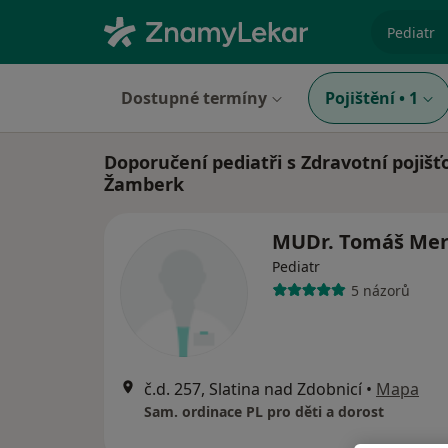
specializ
Dostupné termíny
Pojištění
•
1
Doporučení pediatři s Zdravotní pojišť
Žamberk
MUDr. Tomáš Mer
Pediatr
5 názorů
č.d. 257, Slatina nad Zdobnicí
•
Mapa
Sam. ordinace PL pro děti a dorost