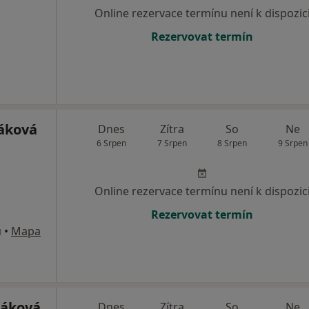
Online rezervace termínu není k dispozic
Rezervovat termín
áková
Dnes
Zítra
So
Ne
6 Srpen
7 Srpen
8 Srpen
9 Srpen
Online rezervace termínu není k dispozic
Rezervovat termín
u
•
Mapa
náková
Dnes
Zítra
So
Ne