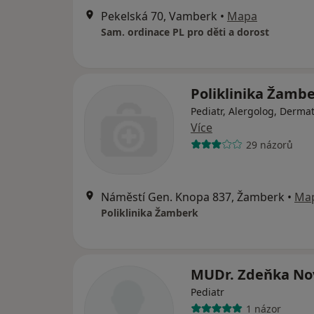
Pekelská 70, Vamberk
•
Mapa
Sam. ordinace PL pro děti a dorost
Poliklinika Žamb
Pediatr, Alergolog, Derma
Více
29 názorů
Náměstí Gen. Knopa 837, Žamberk
•
Ma
Poliklinika Žamberk
MUDr. Zdeňka No
Pediatr
1 názor