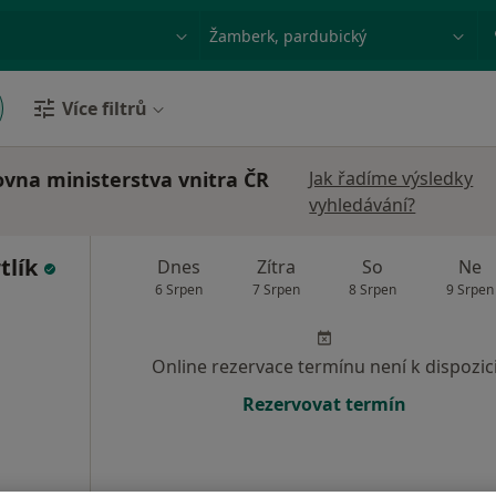
ace, nemoc nebo příjmení
Město nebo region
Více filtrů
ovna ministerstva vnitra ČR
Jak řadíme výsledky
vyhledávání?
tlík
Dnes
Zítra
So
Ne
6 Srpen
7 Srpen
8 Srpen
9 Srpen
Online rezervace termínu není k dispozic
Rezervovat termín