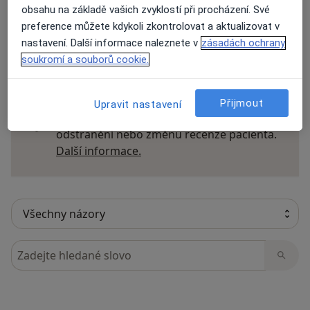
obsahu na základě vašich zvyklostí při procházení. Své
preference můžete kdykoli zkontrolovat a aktualizovat v
nastavení. Další informace naleznete v
zásadách ochrany
31 názorů
soukromí a souborů cookie.
Recenze pacientů jsou pro nás důležité.
Přijmout
Upravit nastavení
Specialisté nemají možnost zaplatit za
odstranění nebo změnu recenze pacienta.
Další informace o názorech
Další informace.
Hledejte v názorech