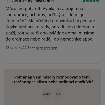
Váš účet byl odstraněn
Můžu jen potvrdit. Vynikající a příjemná
spolupráce, ochotný, pečlivý a s dětmi je
"kamarád". Má přehled o novinkách v pediatrii.
Kdykoliv si nevíte rady, poradí i po telefonu a
zváží, zda se to či ono zvládne doma, musíme
do ordinace nebo raději do nemocnice apod.
podle názoru uživatele Váš účet byl odstraněn
25. července 2013
•
•
•
Nahlásit zneužití
Pomáhají vám názory rozhodovat o tom,
kterého specialistu nebo ordinaci navštívit?
Ano
Ne