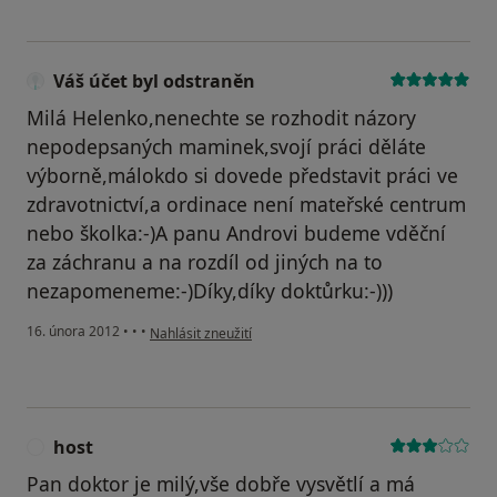
Váš účet byl odstraněn
Milá Helenko,nenechte se rozhodit názory
nepodepsaných maminek,svojí práci děláte
výborně,málokdo si dovede představit práci ve
zdravotnictví,a ordinace není mateřské centrum
nebo školka:-)A panu Androvi budeme vděční
za záchranu a na rozdíl od jiných na to
nezapomeneme:-)Díky,díky doktůrku:-)))
podle názoru uživatele Váš účet byl odstraněn
16. února 2012
•
•
•
Nahlásit zneužití
host
H
Pan doktor je milý,vše dobře vysvětlí a má