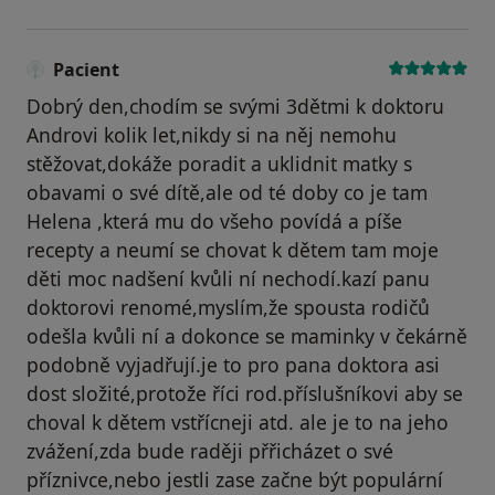
Pacient
Dobrý den,chodím se svými 3dětmi k doktoru
Androvi kolik let,nikdy si na něj nemohu
stěžovat,dokáže poradit a uklidnit matky s
obavami o své dítě,ale od té doby co je tam
Helena ,která mu do všeho povídá a píše
recepty a neumí se chovat k dětem tam moje
děti moc nadšení kvůli ní nechodí.kazí panu
doktorovi renomé,myslím,že spousta rodičů
odešla kvůli ní a dokonce se maminky v čekárně
podobně vyjadřují.je to pro pana doktora asi
dost složité,protože říci rod.příslušníkovi aby se
choval k dětem vstřícneji atd. ale je to na jeho
zvážení,zda bude raději přřicházet o své
příznivce,nebo jestli zase začne být populární