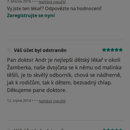
podle názoru uživatele Váš účet byl odstraněn
7. března 2016
•
•
•
Nahlásit zneužití
Vy jste ten lékař? Odpovězte na hodnocení!
Zaregistrujte se nyní
Váš účet byl odstraněn
Pan doktor Andr je nejlepší dětský lékař v okolí
Žamberka, naše dvojčata se k němu od malinka
těšili, je to skvělý odborník, chová se nádherně,
jak k rodičům, tak k dětem, bezvadný chlap.
Děkujeme pane doktore.
podle názoru uživatele Váš účet byl odstraněn
12. srpna 2014
•
•
•
Nahlásit zneužití