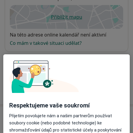
Přiblížit mapu
se otevře v nové záložce
Dostupnost
Na této adrese online kalendář není aktivní
Co mám v takové situaci udělat?
Způsoby platby (soukromé návštěvy)
Na teto adrese lékař přijímá pacienty na pojišťovnu
Detaily
Více
o adrese
Respektujeme vaše soukromí
Přijetím povolujete nám a našim partnerům používat
Názory
soubory cookie (nebo podobné technologie) ke
shromažďování údajů pro statistické účely a poskytování
Přidejte svůj názor