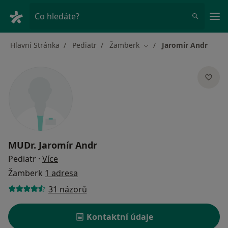
Hla
Co hledáte?
Hlavní Stránka
Pediatr
Žamberk
Jaromír Andr
Změna města
MUDr.
Jaromír Andr
o specializacích
Pediatr
·
Více
Žamberk
1 adresa
31 názorů
Kontaktní údaje