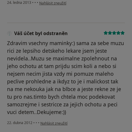
podle názoru uživatele Váš účet byl odstraněn
24. ledna 2013
•
•
•
Nahlásit zneužití
Váš účet byl odstraněn
Zdravim vsechny maminky:) sama za sebe muzu
rici ze lepsiho detskeho lekare jsem jeste
nevidela..Muzu se maximalne zpolehnout na
jeho ochotu at tam prijdu scim koli a nebo si
nejsem necim jista vzdy mi pomuze maleho
peclive prohledne a ikdyz to je i malickost tak
na me nekouka jak na blbce a jeste rekne ze je
tu pro nas.timto bych chtela moc podekovat
samozrejme i sestricce za jejich ochotu a peci
vuci detem..Dekujeme:))
podle názoru uživatele Váš účet byl odstraněn
22. dubna 2012
•
•
•
Nahlásit zneužití