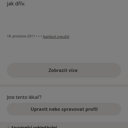
jak dřív.
podle názoru uživatele Pacient
18. prosince 2011
•
•
•
Nahlásit zneužití
Zobrazit více
výše uvedené názory
Jste tento lékař?
Upravit nebo spravovat profil
Související vyhledávání