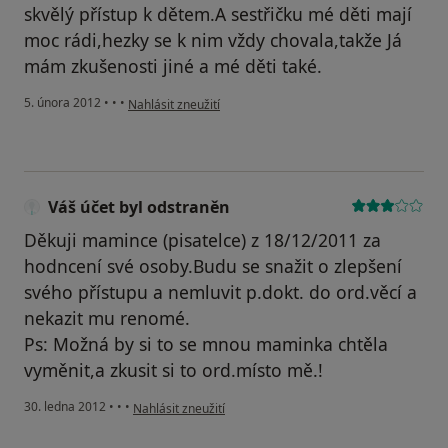
skvělý přístup k dětem.A sestřičku mé děti mají
moc rádi,hezky se k nim vždy chovala,takže Já
mám zkušenosti jiné a mé děti také.
podle názoru uživatele host
5. února 2012
•
•
•
Nahlásit zneužití
Váš účet byl odstraněn
Děkuji mamince (pisatelce) z 18/12/2011 za
hodncení své osoby.Budu se snažit o zlepšení
svého přístupu a nemluvit p.dokt. do ord.věcí a
nekazit mu renomé.
Ps: Možná by si to se mnou maminka chtěla
vyměnit,a zkusit si to ord.místo mě.!
podle názoru uživatele Váš účet byl odstraněn
30. ledna 2012
•
•
•
Nahlásit zneužití