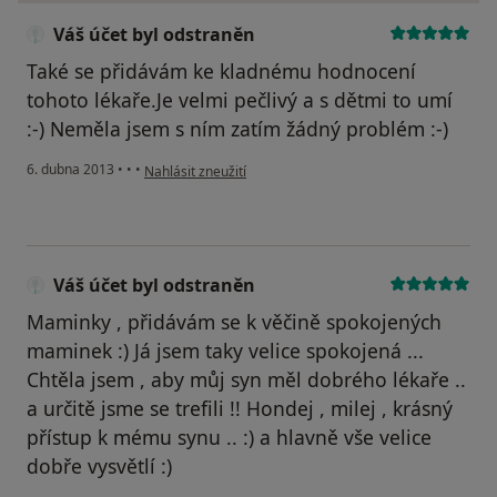
Váš účet byl odstraněn
Také se přidávám ke kladnému hodnocení
tohoto lékaře.Je velmi pečlivý a s dětmi to umí
:-) Neměla jsem s ním zatím žádný problém :-)
podle názoru uživatele Váš účet byl odstraněn
6. dubna 2013
•
•
•
Nahlásit zneužití
Váš účet byl odstraněn
Maminky , přidávám se k věčině spokojených
maminek :) Já jsem taky velice spokojená ...
Chtěla jsem , aby můj syn měl dobrého lékaře ..
a určitě jsme se trefili !! Hondej , milej , krásný
přístup k mému synu .. :) a hlavně vše velice
dobře vysvětlí :)