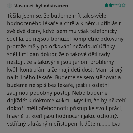
Váš účet byl odstraněn
Těšila jsem se, že budeme mít tak skvěle
hodnoceného lékaře a chtěla k němu přihlásit
své dvě dcery, když jsem mu však telefonicky
sdělila, že nejsou bohužel kompletně očkovány,
protože měly po očkování nežádoucí účinky,
sdělil mi pan doktor, že o takové děti tady
nestojí, že s takovými jsou jenom problémy
kvůli kontrolám a že mají dětí dost. Mám si prý
najít jiného lékaře. Budeme se sem stěhovat a
budeme nejspíš bez lékaře, jestli i ostatní
zaujmou podobný postoj. Nebo budeme
dojíždět k doktorce 40km.. Myslím, že by někteří
doktoři měli přehodnotit přístup ke svojí práci,
hlavně ti, kteří jsou hodnoceni jako: ochotný,
vstřícný s krásným přístupem k dětem....... Eva