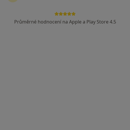
Lázeňská 239, Velké Losiny, Šumperk
•
Mapa
Praktický lékař pro děti a dorost
Průměrné hodnocení na Apple a Play Store 4.5
Tento specialista nenabízí online rezervaci termínu na této adrese.
Rezervovat termín
MUDr. Hana Všetečková
Pediatr
11 názorů
Lázeňská 393, Bludov
•
Mapa