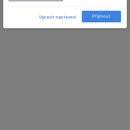
Rezervovat termín
Přijmout
Upravit nastavení
Eva Hejlová
Pediatr
8 názorů
Temenická 92, Šumperk
•
Mapa
Praktický lékař pro děti a dorost
Tento specialista nenabízí online rezervaci termínu na této adrese.
Rezervovat termín