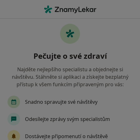
Hla
Pediatr • Šumperk, olomoucký
Filtry
• 1
Mapa
Doporučení pediatři s Revírní bratrská
Pečujte o své zdraví
pokladna, zdravotní pojišťovna Šumperk
Jak řadíme výsledky vyhledávání?
Najděte nejlepšího specialistu a objednejte si
návštěvu. Stáhněte si aplikaci a získejte bezplatný
přístup k všem funkcím připraveným pro vás:
Snadno spravujte své návštěvy
Odesílejte zprávy svým specialistům
MUDr. Katarína Berková
Dostávejte připomenutí o návštěvě
·
Více
Pediatr