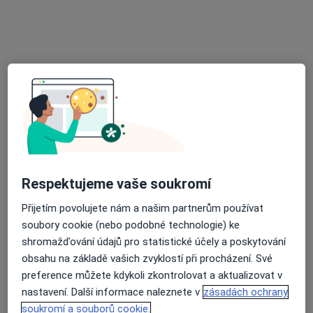
Tento specialista nenabízí online rezervaci termínu na této adrese.
Rezervovat termín
Respektujeme vaše soukromí
MUDr. František Hejl
Přijetím povolujete nám a našim partnerům používat
Pediatr
soubory cookie (nebo podobné technologie) ke
6 názorů
shromažďování údajů pro statistické účely a poskytování
nám. Svobody 690, Rapotín
•
Mapa
obsahu na základě vašich zvyklostí při procházení. Své
Praktický lékař pro děti a dorost
preference můžete kdykoli zkontrolovat a aktualizovat v
nastavení. Další informace naleznete v
zásadách ochrany
Tento specialista nenabízí online rezervaci termínu na této adrese.
soukromí a souborů cookie.